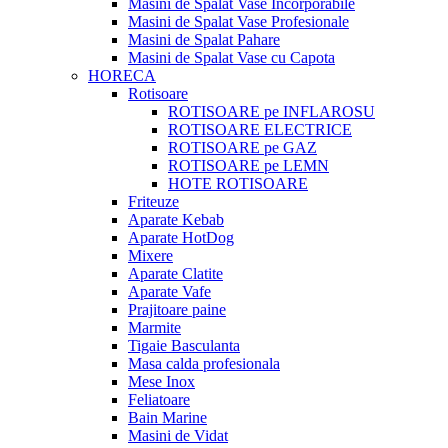
Masini de Spalat Vase Incorporabile
Masini de Spalat Vase Profesionale
Masini de Spalat Pahare
Masini de Spalat Vase cu Capota
HORECA
Rotisoare
ROTISOARE pe INFLAROSU
ROTISOARE ELECTRICE
ROTISOARE pe GAZ
ROTISOARE pe LEMN
HOTE ROTISOARE
Friteuze
Aparate Kebab
Aparate HotDog
Mixere
Aparate Clatite
Aparate Vafe
Prajitoare paine
Marmite
Tigaie Basculanta
Masa calda profesionala
Mese Inox
Feliatoare
Bain Marine
Masini de Vidat