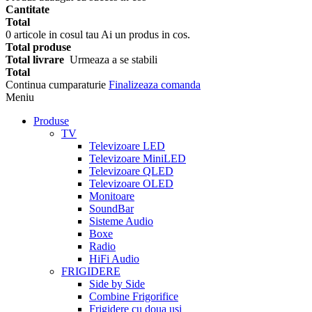
Cantitate
Total
0
articole in cosul tau
Ai un produs in cos.
Total produse
Total livrare
Urmeaza a se stabili
Total
Continua cumparaturie
Finalizeaza comanda
Meniu
Produse
TV
Televizoare LED
Televizoare MiniLED
Televizoare QLED
Televizoare OLED
Monitoare
SoundBar
Sisteme Audio
Boxe
Radio
HiFi Audio
FRIGIDERE
Side by Side
Combine Frigorifice
Frigidere cu doua usi