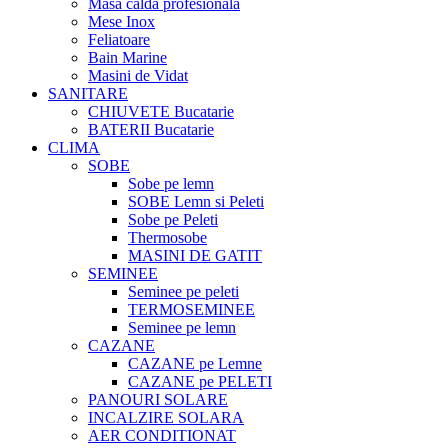
Masa calda profesionala
Mese Inox
Feliatoare
Bain Marine
Masini de Vidat
SANITARE
CHIUVETE Bucatarie
BATERII Bucatarie
CLIMA
SOBE
Sobe pe lemn
SOBE Lemn si Peleti
Sobe pe Peleti
Thermosobe
MASINI DE GATIT
SEMINEE
Seminee pe peleti
TERMOSEMINEE
Seminee pe lemn
CAZANE
CAZANE pe Lemne
CAZANE pe PELETI
PANOURI SOLARE
INCALZIRE SOLARA
AER CONDITIONAT