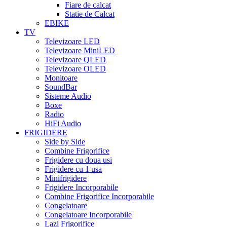
Fiare de calcat
Statie de Calcat
EBIKE
TV
Televizoare LED
Televizoare MiniLED
Televizoare QLED
Televizoare OLED
Monitoare
SoundBar
Sisteme Audio
Boxe
Radio
HiFi Audio
FRIGIDERE
Side by Side
Combine Frigorifice
Frigidere cu doua usi
Frigidere cu 1 usa
Minifrigidere
Frigidere Incorporabile
Combine Frigorifice Incorporabile
Congelatoare
Congelatoare Incorporabile
Lazi Frigorifice