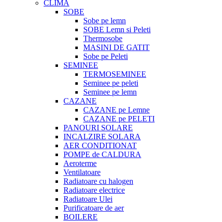
CLIMA
SOBE
Sobe pe lemn
SOBE Lemn si Peleti
Thermosobe
MASINI DE GATIT
Sobe pe Peleti
SEMINEE
TERMOSEMINEE
Seminee pe peleti
Seminee pe lemn
CAZANE
CAZANE pe Lemne
CAZANE pe PELETI
PANOURI SOLARE
INCALZIRE SOLARA
AER CONDITIONAT
POMPE de CALDURA
Aeroterme
Ventilatoare
Radiatoare cu halogen
Radiatoare electrice
Radiatoare Ulei
Purificatoare de aer
BOILERE