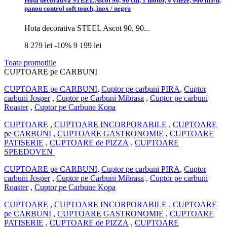
Hota decorativa STEEL Ascot 90, 90 cm, 1 motor, 4 viteze, 900 m3/h,
panou control soft touch, inox / negru
Hota decorativa STEEL Ascot 90, 90...
8 279 lei
-10%
9 199 lei
Toate promotiile
CUPTOARE pe CARBUNI
CUPTOARE pe CARBUNI
,
Cuptor pe carbuni PIRA
,
Cuptor
carbuni Josper
,
Cuptor pe Carbuni Mibrasa
,
Cuptor pe carbuni
Roaster
,
Cuptor pe Carbune Kopa
CUPTOARE
,
CUPTOARE INCORPORABILE
,
CUPTOARE
pe CARBUNI
,
CUPTOARE GASTRONOMIE
,
CUPTOARE
PATISERIE
,
CUPTOARE de PIZZA
,
CUPTOARE
SPEEDOVEN
CUPTOARE pe CARBUNI
,
Cuptor pe carbuni PIRA
,
Cuptor
carbuni Josper
,
Cuptor pe Carbuni Mibrasa
,
Cuptor pe carbuni
Roaster
,
Cuptor pe Carbune Kopa
CUPTOARE
,
CUPTOARE INCORPORABILE
,
CUPTOARE
pe CARBUNI
,
CUPTOARE GASTRONOMIE
,
CUPTOARE
PATISERIE
,
CUPTOARE de PIZZA
,
CUPTOARE