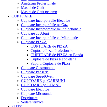
Aragazuri Profesionale
Masini de Gatit
Masini de Gatit pe lemn
CUPTOARE
Cuptoare Incorporabile Electrice
Cuptoare Incorporabile pe Gaz
Cuptoare Incorporabile multifunctionale
Cuptoare cu Aburi
Cuptoare Incorporabile cu Microunde
Cuptoare PIZZA
CUPTOARE de PIZZA
Cuptoare Pizza Profesionale
CUPTOARE de PIZZA cu Banda
Cuptoare de Pizza Napoletana
Suporti Cuptoare de Pizza
Cuptoare Gastronomie
Cuptoare Patiserie
Cuptoare SpeedOven
CUPTOARE pe CARBUNI
CUPTOARE pe LEMNE
Cuptoare Electrice
Cuptoare Microunde
Dospitoare
Sertare termice
PLITE