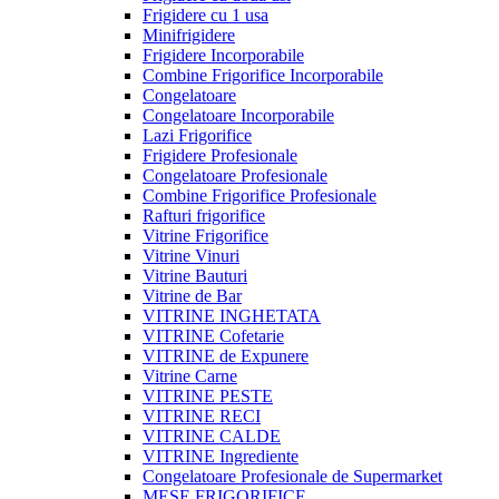
Frigidere cu 1 usa
Minifrigidere
Frigidere Incorporabile
Combine Frigorifice Incorporabile
Congelatoare
Congelatoare Incorporabile
Lazi Frigorifice
Frigidere Profesionale
Congelatoare Profesionale
Combine Frigorifice Profesionale
Rafturi frigorifice
Vitrine Frigorifice
Vitrine Vinuri
Vitrine Bauturi
Vitrine de Bar
VITRINE INGHETATA
VITRINE Cofetarie
VITRINE de Expunere
Vitrine Carne
VITRINE PESTE
VITRINE RECI
VITRINE CALDE
VITRINE Ingrediente
Congelatoare Profesionale de Supermarket
MESE FRIGORIFICE