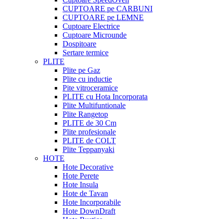
CUPTOARE pe CARBUNI
CUPTOARE pe LEMNE
Cuptoare Electrice
Cuptoare Microunde
Dospitoare
Sertare termice
PLITE
Plite pe Gaz
Plite cu inductie
Pite vitroceramice
PLITE cu Hota Incorporata
Plite Multifuntionale
Plite Rangetop
PLITE de 30 Cm
Plite profesionale
PLITE de COLT
Plite Teppanyaki
HOTE
Hote Decorative
Hote Perete
Hote Insula
Hote de Tavan
Hote Incorporabile
Hote DownDraft