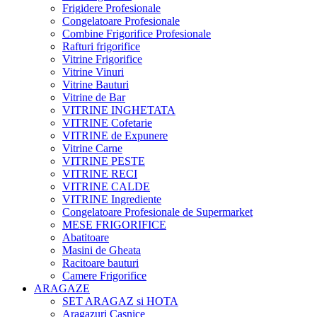
Frigidere Profesionale
Congelatoare Profesionale
Combine Frigorifice Profesionale
Rafturi frigorifice
Vitrine Frigorifice
Vitrine Vinuri
Vitrine Bauturi
Vitrine de Bar
VITRINE INGHETATA
VITRINE Cofetarie
VITRINE de Expunere
Vitrine Carne
VITRINE PESTE
VITRINE RECI
VITRINE CALDE
VITRINE Ingrediente
Congelatoare Profesionale de Supermarket
MESE FRIGORIFICE
Abatitoare
Masini de Gheata
Racitoare bauturi
Camere Frigorifice
ARAGAZE
SET ARAGAZ si HOTA
Aragazuri Casnice