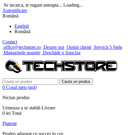
Se incarca, te rugam asteapta...
Loading...
Autentificare
Română
English
Română
Contact
office@techstore.ro
Despre noi
Opinii clienti
Servicii 5 Stele
Magazinele noastre
Deschide o franciza
Cauta un produs
0
Cosul meu
(gol)
Niciun produs
Urmeaza a se stabili
Livrare
0 lei
Total
Plateste
Produs adaugat cu succes in cos