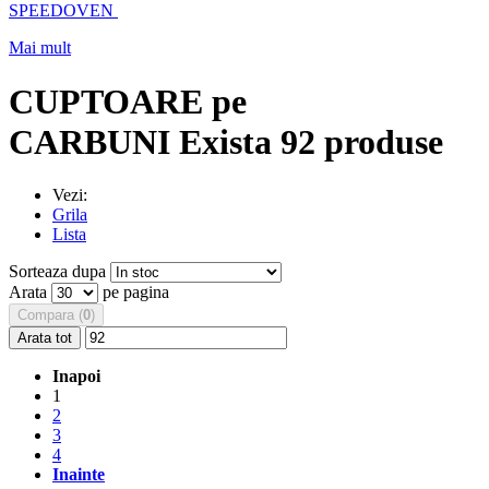
SPEEDOVEN
Mai mult
CUPTOARE pe
CARBUNI
Exista 92 produse
Vezi:
Grila
Lista
Sorteaza dupa
Arata
pe pagina
Compara (
0
)
Arata tot
Inapoi
1
2
3
4
Inainte