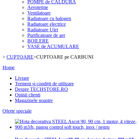
POMPE de CALDURA
Aeroterme
Ventilatoare
Radiatoare cu halogen
Radiatoare electrice
Radiatoare Ulei
Purificatoare de aer
BOILERE
VASE de ACUMULARE
>
CUPTOARE
>
CUPTOARE pe CARBUNI
Home
Livrare
Termeni și condiții de utilizare
Despre TECHSTORE.RO
Opinii clienti
Magazinele noastre
Oferte speciale