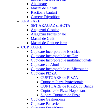
Abatitoare
Masini de Gheata
Racitoare bauturi
Camere Frigorifice
ARAGAZE
SET ARAGAZ si HOTA
Aragazuri Casnice
Aragazuri Profesionale
Masini de Gatit
Masini de Gatit pe lemn
CUPTOARE
Cuptoare Incorporabile Electrice
Cuptoare Incorporabile pe Gaz
Cuptoare Incorporabile multifunctionale
Cuptoare cu Aburi
Cuptoare Incorporabile cu Microunde
Cuptoare PIZZA
CUPTOARE de PIZZA
Cuptoare Pizza Profesionale
CUPTOARE de PIZZA cu Banda
Cuptoare de Pizza Napoletana
Suporti Cuptoare de Pizza
Cuptoare Gastronomie
Cuptoare Patiserie
Cuptoare SpeedOven