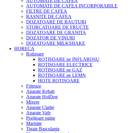
AUTOMATE DE CAFEA
AUTOMATE DE CAFEA INCORPORABILE
FILTRE DE CAFEA
RASNITE DE CAFEA
DOZATOARE DE BAUTURI
STORCATOARE DE FRUCTE
DOZATOARE DE GRANITA
DOZATOR DE VINURI
DOZATOARE MILKSHAKE
HORECA
Rotisoare
ROTISOARE pe INFLAROSU
ROTISOARE ELECTRICE
ROTISOARE pe GAZ
ROTISOARE pe LEMN
HOTE ROTISOARE
Friteuze
Aparate Kebab
Aparate HotDog
Mixere
Aparate Clatite
Aparate Vafe
Prajitoare paine
Marmite
Tigaie Basculanta