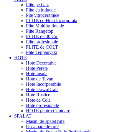
Plite pe Gaz
Plite cu inductie
Pite vitroceramice
PLITE cu Hota Incorporata
Plite Multifuntionale
Plite Rangetop
PLITE de 30 Cm
Plite profesionale
PLITE de COLT
Plite Teppanyaki
HOTE
Hote Decorative
Hote Perete
Hote Insula
Hote de Tavan
Hote Incorporabile
Hote DownDraft
Hote Rustice
Hote de Colt
Hote profesionale
HOTE pentru Cuptoare
SPALAT
Masini de spalat rufe
Uscatoare de rufe
Masini de Spalat Rufe Profesionale