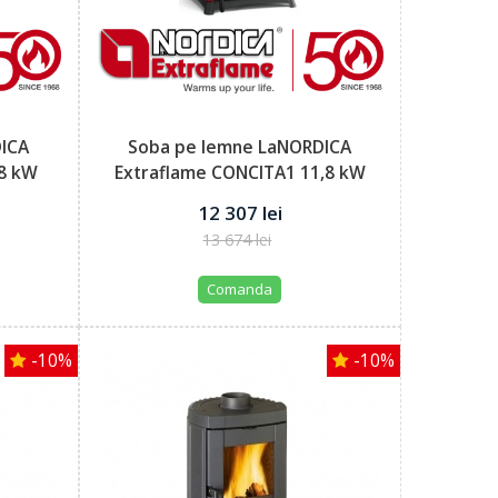
DICA
Soba pe lemne LaNORDICA
,8 kW
Extraflame CONCITA1 11,8 kW
putere...
12 307 lei
13 674 lei
Comanda
-10%
-10%