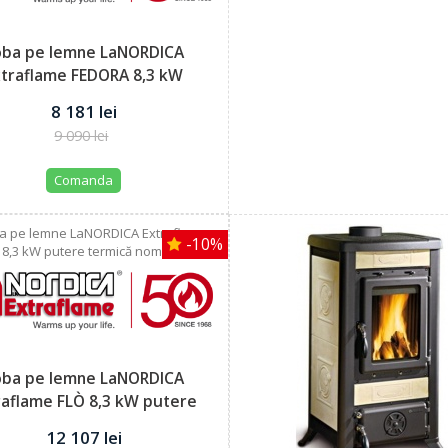
oba pe lemne LaNORDICA
xtraflame FEDORA 8,3 kW
putere...
8 181 lei
9 090 lei
Comanda
-10%
oba pe lemne LaNORDICA
raflame FLÒ 8,3 kW putere
termică...
12 107 lei