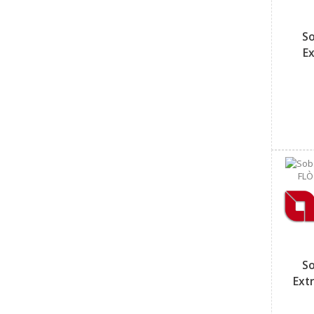
S
E
S
Ext