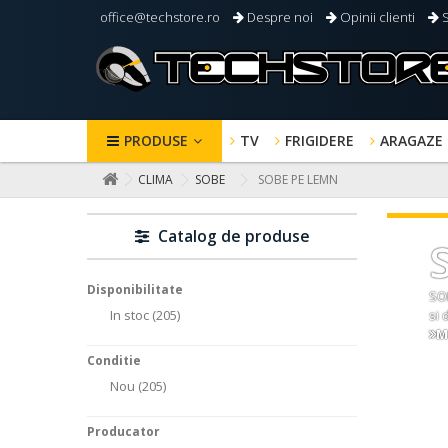
office@techstore.ro
Despre noi
Opinii clienti
S
PRODUSE
TV
FRIGIDERE
ARAGAZE
CLIMA
SOBE
SOBE PE LEMN
Catalog de produse
Disponibilitate
SO
In stoc
(205)
si 
M
Conditie
Nou
(205)
Producator