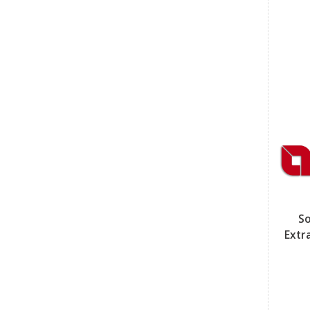
S
Extr