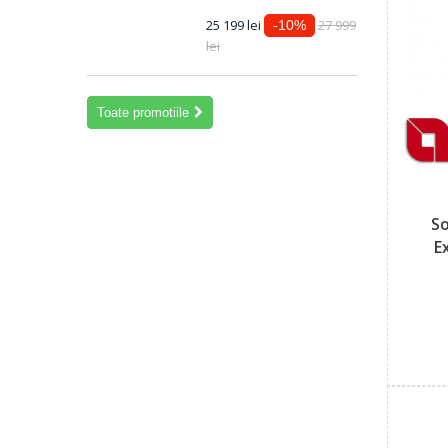
25 199 lei
27 999
-10%
lei
Toate promotiile
S
E