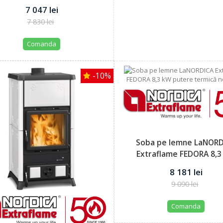
putere...
7 047 lei
7 830 lei
Comanda
-10%
Soba pe lemne LaNOR
Extraflame FEDORA 8,
putere...
8 181 lei
9 090 lei
Comanda