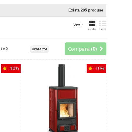
Exista 205 produse
Vezi:
Grila
Lista
Compara (
0
)
nte
Arata tot
-10%
-10%