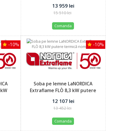
putere...
13 959 lei
15 510 lei
Comanda
-10%
-10%
DICA
Soba pe lemne LaNORDICA
3 kW
Extraflame FLÒ 8,3 kW putere
termică...
12 107 lei
13 452 lei
Comanda