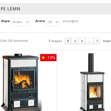
 PE LEMN
a dupa
Arata
pe pagina
In stoc
30
30 din 205 elemente
Inapoi
1
2
3
...
7
Inai
-10%