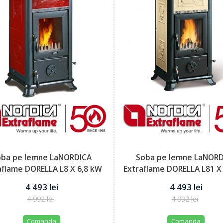
oba pe lemne LaNORDICA
Soba pe lemne LaNOR
aflame DORELLA L8 X 6,8 kW
Extraflame DORELLA L81 X
putere...
putere...
4 493 lei
4 493 lei
4 992 lei
4 992 lei
Comanda
Comanda