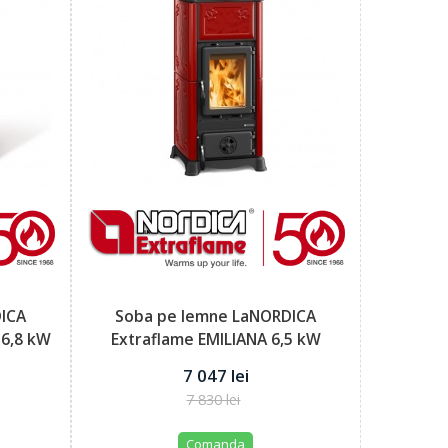
DICA
Soba pe lemne LaNORDICA
 6,8 kW
Extraflame EMILIANA 6,5 kW
putere...
7 047 lei
7 830 lei
Comanda