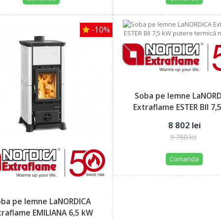
-10%
Soba pe lemne LaNOR
Extraflame ESTER BII 7,
putere...
8 802 lei
9 780 lei
Comanda
oba pe lemne LaNORDICA
traflame EMILIANA 6,5 kW