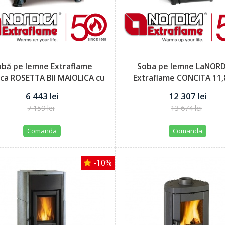
obă pe lemne Extraflame
Soba pe lemne LaNOR
ca ROSETTA BII MAIOLICA cu
Extraflame CONCITA 11
aer...
putere...
6 443 lei
12 307 lei
7 159 lei
13 674 lei
Comanda
Comanda
-10%