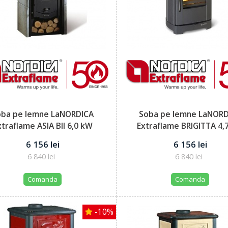
oba pe lemne LaNORDICA
Soba pe lemne LaNOR
xtraflame ASIA BII 6,0 kW
Extraflame BRIGITTA 4,
putere...
putere...
6 156 lei
6 156 lei
6 840 lei
6 840 lei
Comanda
Comanda
-10%