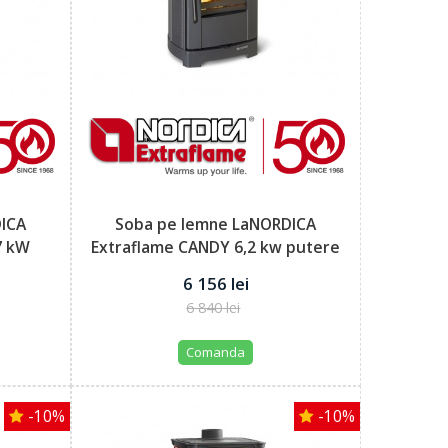
DICA
Soba pe lemne LaNORDICA
7 kW
Extraflame CANDY 6,2 kw putere
termică...
6 156 lei
6 840 lei
Comanda
-10%
-10%