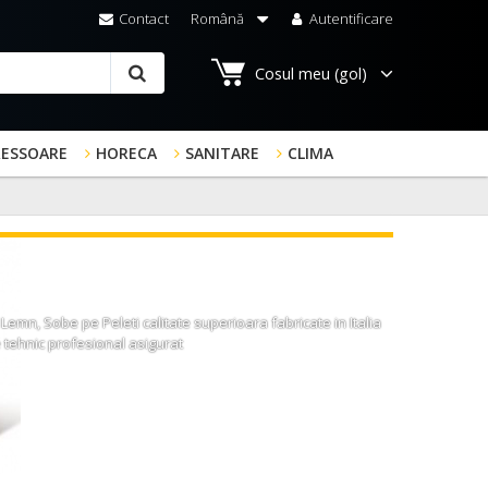
Contact
Română
Autentificare
Cosul meu
(gol)
RESSOARE
HORECA
SANITARE
CLIMA
 Lemn
,
Sobe pe Peleti
calitate superioara fabricate in Italia
e tehnic profesional asigurat