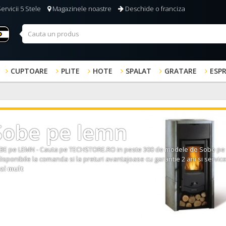
ervicii 5 Stele
Magazinele noastre
Deschide o franciza
CUPTOARE
PLITE
HOTE
SPALAT
GRATARE
ESP
Sobe pe lemn
BE pe LEMN
- Cauta pe
TECHSTORE.RO
in peste 300 de modele de
Sobe pe
disponibile la comanda si la preturi avantajoase cu garantie 2 ani si servic
ai mult