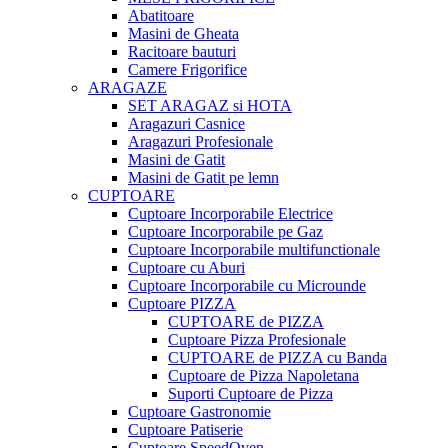
Abatitoare
Masini de Gheata
Racitoare bauturi
Camere Frigorifice
ARAGAZE
SET ARAGAZ si HOTA
Aragazuri Casnice
Aragazuri Profesionale
Masini de Gatit
Masini de Gatit pe lemn
CUPTOARE
Cuptoare Incorporabile Electrice
Cuptoare Incorporabile pe Gaz
Cuptoare Incorporabile multifunctionale
Cuptoare cu Aburi
Cuptoare Incorporabile cu Microunde
Cuptoare PIZZA
CUPTOARE de PIZZA
Cuptoare Pizza Profesionale
CUPTOARE de PIZZA cu Banda
Cuptoare de Pizza Napoletana
Suporti Cuptoare de Pizza
Cuptoare Gastronomie
Cuptoare Patiserie
Cuptoare SpeedOven