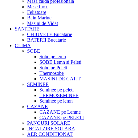
Masa calda profesionala
Mese Inox
Feliatoare
Bain Marine
Masini de Vidat
SANITARE
CHIUVETE Bucatarie
BATERII Bucatarie
CLIMA
SOBE
Sobe pe lemn
SOBE Lemn si Peleti
Sobe pe Peleti
Thermosobe
MASINI DE GATIT
SEMINEE
Seminee pe peleti
TERMOSEMINEE
Seminee pe lemn
CAZANE
CAZANE pe Lemne
CAZANE pe PELETI
PANOURI SOLARE
INCALZIRE SOLARA
AER CONDITIONAT