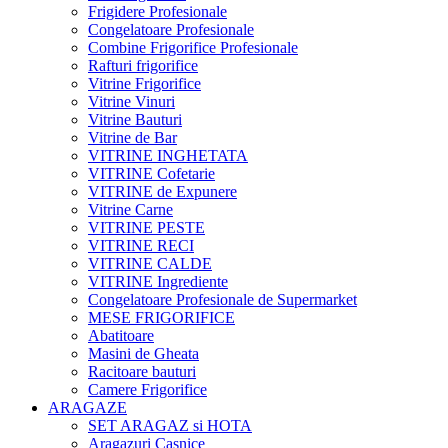
Frigidere Profesionale
Congelatoare Profesionale
Combine Frigorifice Profesionale
Rafturi frigorifice
Vitrine Frigorifice
Vitrine Vinuri
Vitrine Bauturi
Vitrine de Bar
VITRINE INGHETATA
VITRINE Cofetarie
VITRINE de Expunere
Vitrine Carne
VITRINE PESTE
VITRINE RECI
VITRINE CALDE
VITRINE Ingrediente
Congelatoare Profesionale de Supermarket
MESE FRIGORIFICE
Abatitoare
Masini de Gheata
Racitoare bauturi
Camere Frigorifice
ARAGAZE
SET ARAGAZ si HOTA
Aragazuri Casnice