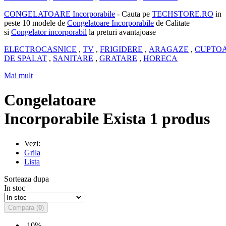
CONGELATOARE Incorporabile
- Cauta pe
TECHSTORE.RO
in
peste 10 modele de
Congelatoare Incorporabile
de Calitate
si
Congelator incorporabil
la preturi avantajoase
ELECTROCASNICE
,
TV
,
FRIGIDERE
,
ARAGAZE
,
CUPTO
DE SPALAT
,
SANITARE
,
GRATARE
,
HORECA
Mai mult
Congelatoare
Incorporabile
Exista 1 produs
Vezi:
Grila
Lista
Sorteaza dupa
In stoc
Compara (
0
)
-10%