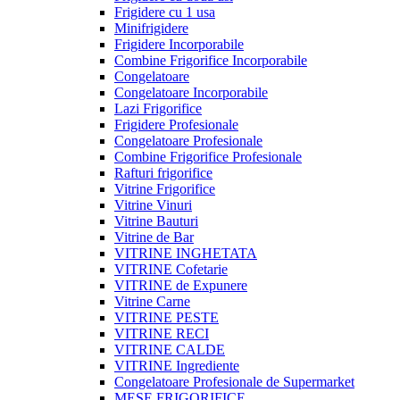
Frigidere cu 1 usa
Minifrigidere
Frigidere Incorporabile
Combine Frigorifice Incorporabile
Congelatoare
Congelatoare Incorporabile
Lazi Frigorifice
Frigidere Profesionale
Congelatoare Profesionale
Combine Frigorifice Profesionale
Rafturi frigorifice
Vitrine Frigorifice
Vitrine Vinuri
Vitrine Bauturi
Vitrine de Bar
VITRINE INGHETATA
VITRINE Cofetarie
VITRINE de Expunere
Vitrine Carne
VITRINE PESTE
VITRINE RECI
VITRINE CALDE
VITRINE Ingrediente
Congelatoare Profesionale de Supermarket
MESE FRIGORIFICE