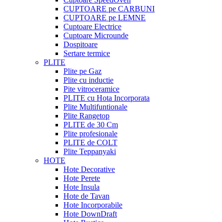
CUPTOARE pe CARBUNI
CUPTOARE pe LEMNE
Cuptoare Electrice
Cuptoare Microunde
Dospitoare
Sertare termice
PLITE
Plite pe Gaz
Plite cu inductie
Pite vitroceramice
PLITE cu Hota Incorporata
Plite Multifuntionale
Plite Rangetop
PLITE de 30 Cm
Plite profesionale
PLITE de COLT
Plite Teppanyaki
HOTE
Hote Decorative
Hote Perete
Hote Insula
Hote de Tavan
Hote Incorporabile
Hote DownDraft