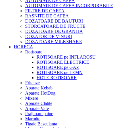
AUTOMATE DE CAFEA
AUTOMATE DE CAFEA INCORPORABILE
FILTRE DE CAFEA
RASNITE DE CAFEA
DOZATOARE DE BAUTURI
STORCATOARE DE FRUCTE
DOZATOARE DE GRANITA
DOZATOR DE VINURI
DOZATOARE MILKSHAKE
HORECA
Rotisoare
ROTISOARE pe INFLAROSU
ROTISOARE ELECTRICE
ROTISOARE pe GAZ
ROTISOARE pe LEMN
HOTE ROTISOARE
Friteuze
Aparate Kebab
Aparate HotDog
Mixere
Aparate Clatite
Aparate Vafe
Prajitoare paine
Marmite
Tigaie Basculanta