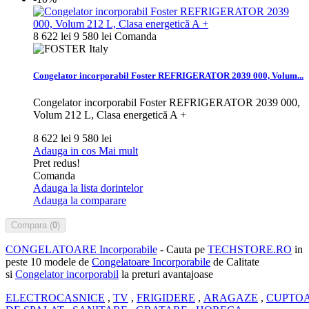
8 622 lei
9 580 lei
Comanda
Congelator incorporabil Foster REFRIGERATOR 2039 000, Volum...
Congelator incorporabil Foster REFRIGERATOR 2039 000,
Volum 212 L, Clasa energetică A +
8 622 lei
9 580 lei
Adauga in cos
Mai mult
Pret redus!
Comanda
Adauga la lista dorintelor
Adauga la comparare
Compara (
0
)
CONGELATOARE Incorporabile
- Cauta pe
TECHSTORE.RO
in
peste 10 modele de
Congelatoare Incorporabile
de Calitate
si
Congelator incorporabil
la preturi avantajoase
ELECTROCASNICE
,
TV
,
FRIGIDERE
,
ARAGAZE
,
CUPTO