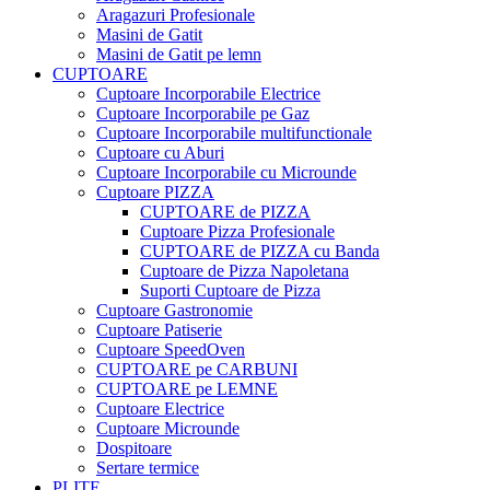
Aragazuri Profesionale
Masini de Gatit
Masini de Gatit pe lemn
CUPTOARE
Cuptoare Incorporabile Electrice
Cuptoare Incorporabile pe Gaz
Cuptoare Incorporabile multifunctionale
Cuptoare cu Aburi
Cuptoare Incorporabile cu Microunde
Cuptoare PIZZA
CUPTOARE de PIZZA
Cuptoare Pizza Profesionale
CUPTOARE de PIZZA cu Banda
Cuptoare de Pizza Napoletana
Suporti Cuptoare de Pizza
Cuptoare Gastronomie
Cuptoare Patiserie
Cuptoare SpeedOven
CUPTOARE pe CARBUNI
CUPTOARE pe LEMNE
Cuptoare Electrice
Cuptoare Microunde
Dospitoare
Sertare termice
PLITE