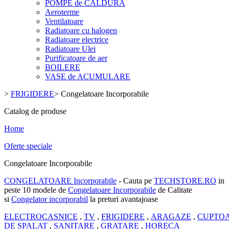
POMPE de CALDURA
Aeroterme
Ventilatoare
Radiatoare cu halogen
Radiatoare electrice
Radiatoare Ulei
Purificatoare de aer
BOILERE
VASE de ACUMULARE
>
FRIGIDERE
>
Congelatoare Incorporabile
Catalog de produse
Home
Oferte speciale
Congelatoare Incorporabile
CONGELATOARE Incorporabile
- Cauta pe
TECHSTORE.RO
in
peste 10 modele de
Congelatoare Incorporabile
de Calitate
si
Congelator incorporabil
la preturi avantajoase
ELECTROCASNICE
,
TV
,
FRIGIDERE
,
ARAGAZE
,
CUPTO
DE SPALAT
,
SANITARE
,
GRATARE
,
HORECA