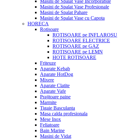
Masini de Spalat Vase Incorporabile
Masini de Spalat Vase Profesionale
Masini de Spalat Pahare
Masini de Spalat Vase cu Capota
HORECA
Rotisoare
ROTISOARE pe INFLAROSU
ROTISOARE ELECTRICE
ROTISOARE pe GAZ
ROTISOARE pe LEMN
HOTE ROTISOARE
Friteuze
Aparate Kebab
Aparate HotDog
Mixere
Aparate Clatite
Aparate Vafe
Prajitoare paine
Marmite
Tigaie Basculanta
Masa calda profesionala
Mese Inox
Feliatoare
Bain Marine
Masini de Vidat