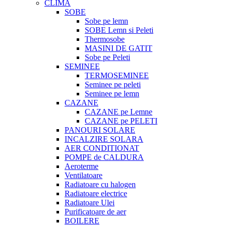
CLIMA
SOBE
Sobe pe lemn
SOBE Lemn si Peleti
Thermosobe
MASINI DE GATIT
Sobe pe Peleti
SEMINEE
TERMOSEMINEE
Seminee pe peleti
Seminee pe lemn
CAZANE
CAZANE pe Lemne
CAZANE pe PELETI
PANOURI SOLARE
INCALZIRE SOLARA
AER CONDITIONAT
POMPE de CALDURA
Aeroterme
Ventilatoare
Radiatoare cu halogen
Radiatoare electrice
Radiatoare Ulei
Purificatoare de aer
BOILERE