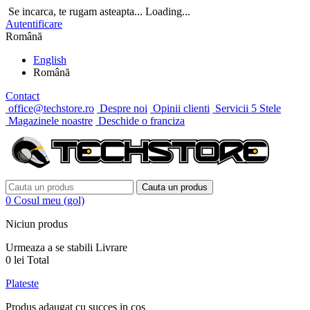
Se incarca, te rugam asteapta...
Loading...
Autentificare
Română
English
Română
Contact
office@techstore.ro
Despre noi
Opinii clienti
Servicii 5 Stele
Magazinele noastre
Deschide o franciza
Cauta un produs
0
Cosul meu
(gol)
Niciun produs
Urmeaza a se stabili
Livrare
0 lei
Total
Plateste
Produs adaugat cu succes in cos