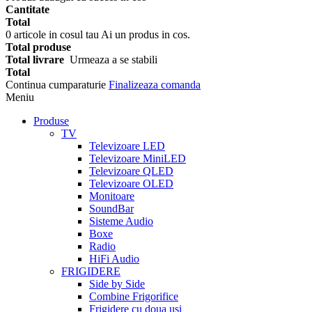
Cantitate
Total
0
articole in cosul tau
Ai un produs in cos.
Total produse
Total livrare
Urmeaza a se stabili
Total
Continua cumparaturie
Finalizeaza comanda
Meniu
Produse
TV
Televizoare LED
Televizoare MiniLED
Televizoare QLED
Televizoare OLED
Monitoare
SoundBar
Sisteme Audio
Boxe
Radio
HiFi Audio
FRIGIDERE
Side by Side
Combine Frigorifice
Frigidere cu doua usi