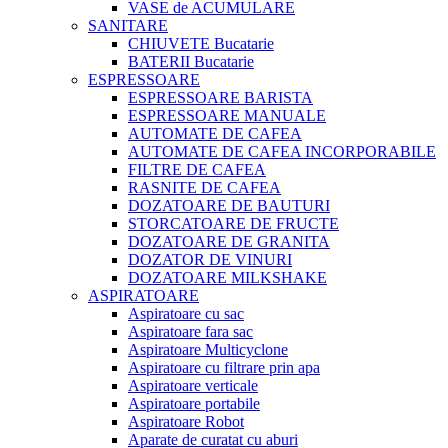
VASE de ACUMULARE
SANITARE
CHIUVETE Bucatarie
BATERII Bucatarie
ESPRESSOARE
ESPRESSOARE BARISTA
ESPRESSOARE MANUALE
AUTOMATE DE CAFEA
AUTOMATE DE CAFEA INCORPORABILE
FILTRE DE CAFEA
RASNITE DE CAFEA
DOZATOARE DE BAUTURI
STORCATOARE DE FRUCTE
DOZATOARE DE GRANITA
DOZATOR DE VINURI
DOZATOARE MILKSHAKE
ASPIRATOARE
Aspiratoare cu sac
Aspiratoare fara sac
Aspiratoare Multicyclone
Aspiratoare cu filtrare prin apa
Aspiratoare verticale
Aspiratoare portabile
Aspiratoare Robot
Aparate de curatat cu aburi