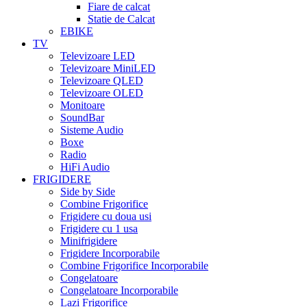
Fiare de calcat
Statie de Calcat
EBIKE
TV
Televizoare LED
Televizoare MiniLED
Televizoare QLED
Televizoare OLED
Monitoare
SoundBar
Sisteme Audio
Boxe
Radio
HiFi Audio
FRIGIDERE
Side by Side
Combine Frigorifice
Frigidere cu doua usi
Frigidere cu 1 usa
Minifrigidere
Frigidere Incorporabile
Combine Frigorifice Incorporabile
Congelatoare
Congelatoare Incorporabile
Lazi Frigorifice