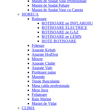
Masini de Spalat Vase Profesionale
Masini de Spalat Pahare
Masini de Spalat Vase cu Capota
HORECA
Rotisoare
ROTISOARE pe INFLAROSU
ROTISOARE ELECTRICE
ROTISOARE pe GAZ
ROTISOARE pe LEMN
HOTE ROTISOARE
Friteuze
Aparate Kebab
Aparate HotDog
Mixere
Aparate Clatite
Aparate Vafe
Prajitoare paine
Marmite
Tigaie Basculanta
Masa calda profesionala
Mese Inox
Feliatoare
Bain Marine
Masini de Vidat
CLIMA