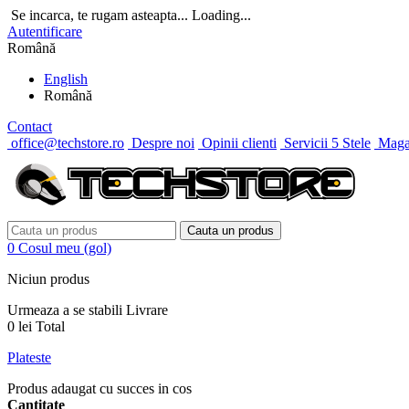
Se incarca, te rugam asteapta...
Loading...
Autentificare
Română
English
Română
Contact
office@techstore.ro
Despre noi
Opinii clienti
Servicii 5 Stele
Magaz
Cauta un produs
0
Cosul meu
(gol)
Niciun produs
Urmeaza a se stabili
Livrare
0 lei
Total
Plateste
Produs adaugat cu succes in cos
Cantitate