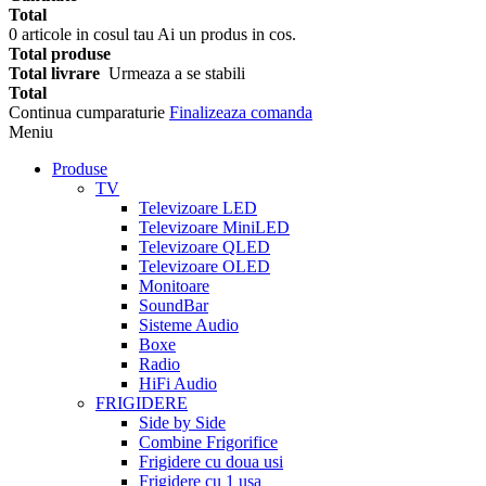
Total
0
articole in cosul tau
Ai un produs in cos.
Total produse
Total livrare
Urmeaza a se stabili
Total
Continua cumparaturie
Finalizeaza comanda
Meniu
Produse
TV
Televizoare LED
Televizoare MiniLED
Televizoare QLED
Televizoare OLED
Monitoare
SoundBar
Sisteme Audio
Boxe
Radio
HiFi Audio
FRIGIDERE
Side by Side
Combine Frigorifice
Frigidere cu doua usi
Frigidere cu 1 usa