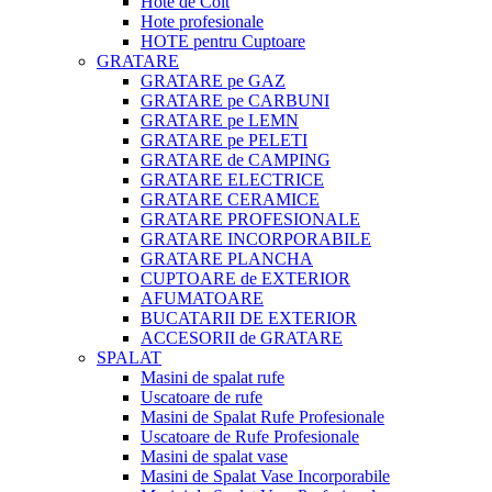
Hote de Colt
Hote profesionale
HOTE pentru Cuptoare
GRATARE
GRATARE pe GAZ
GRATARE pe CARBUNI
GRATARE pe LEMN
GRATARE pe PELETI
GRATARE de CAMPING
GRATARE ELECTRICE
GRATARE CERAMICE
GRATARE PROFESIONALE
GRATARE INCORPORABILE
GRATARE PLANCHA
CUPTOARE de EXTERIOR
AFUMATOARE
BUCATARII DE EXTERIOR
ACCESORII de GRATARE
SPALAT
Masini de spalat rufe
Uscatoare de rufe
Masini de Spalat Rufe Profesionale
Uscatoare de Rufe Profesionale
Masini de spalat vase
Masini de Spalat Vase Incorporabile