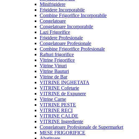
Minifrigidere
Frigidere Incorporabile
Combine Frigorifice Incorporabile
Congelatoare
Congelatoare Incorporabile
Lazi Frigorifice
Frigidere Profesionale
Congelatoare Profesionale
Combine Frigorifice Profesionale
Rafturi frigorifice
Vitrine Frigorifice
Vitrine Vinuri
Vitrine Bauturi
Vitrine de Bar
VITRINE INGHETATA
VITRINE Cofetarie
VITRINE de Expunere
Vitrine Carne
VITRINE PESTE
VITRINE RECI
VITRINE CALDE
VITRINE Ingrediente
Congelatoare Profesionale de Supermarket
MESE FRIGORIFICE
Abatitoare