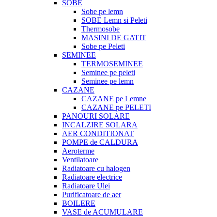
SOBE
Sobe pe lemn
SOBE Lemn si Peleti
Thermosobe
MASINI DE GATIT
Sobe pe Peleti
SEMINEE
TERMOSEMINEE
Seminee pe peleti
Seminee pe lemn
CAZANE
CAZANE pe Lemne
CAZANE pe PELETI
PANOURI SOLARE
INCALZIRE SOLARA
AER CONDITIONAT
POMPE de CALDURA
Aeroterme
Ventilatoare
Radiatoare cu halogen
Radiatoare electrice
Radiatoare Ulei
Purificatoare de aer
BOILERE
VASE de ACUMULARE