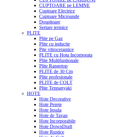
CUPTOARE pe LEMNE
Cuptoare Electrice
Cuptoare Microunde
Dospitoare
Sertare termice
PLITE
Plite pe Gaz
Plite cu inductie
Pite vitroceramice
PLITE cu Hota Incorporata
Plite Multifuntionale
Plite Rangetop
PLITE de 30 Cm
Plite profesionale
PLITE de COLT
Plite Teppanyaki
HOTE
Hote Decorative
Hote Perete
Hote Insula
Hote de Tavan
Hote Incorporabile
Hote DownDraft
Hote Rustice