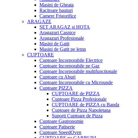
Masini de Gheata
Racitoare bauturi
Camere Frigorifice
ARAGAZE
SET ARAGAZ si HOTA
Aragazuri Casnice
Aragazuri Profesionale
Masini de Gatit
Masini de Gatit pe lemn
CUPTOARE
Cuptoare Incorporabile Electrice
Cuptoare Incorporabile pe Gaz
Cuptoare Incorporabile multifunctionale
Cuptoare cu Aburi
Cuptoare Incorporabile cu Microunde
Cuptoare PIZZA
CUPTOARE de PIZZA
Cuptoare Pizza Profesionale
CUPTOARE de PIZZA cu Banda
Cuptoare de Pizza Napoletana
Suporti Cuptoare de Pizza
Cuptoare Gastronomie
Cuptoare Patiserie
Cuptoare SpeedOven
CUPTOARE pe CARBUNI