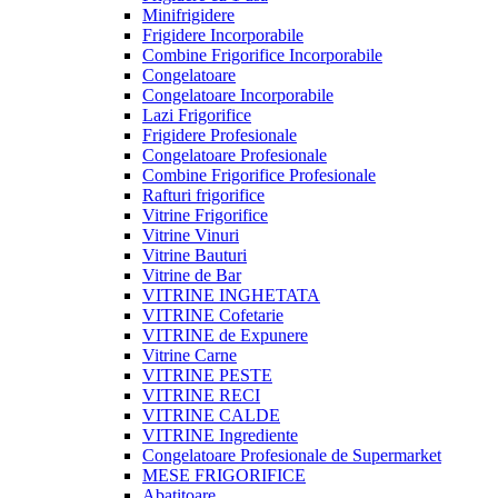
Minifrigidere
Frigidere Incorporabile
Combine Frigorifice Incorporabile
Congelatoare
Congelatoare Incorporabile
Lazi Frigorifice
Frigidere Profesionale
Congelatoare Profesionale
Combine Frigorifice Profesionale
Rafturi frigorifice
Vitrine Frigorifice
Vitrine Vinuri
Vitrine Bauturi
Vitrine de Bar
VITRINE INGHETATA
VITRINE Cofetarie
VITRINE de Expunere
Vitrine Carne
VITRINE PESTE
VITRINE RECI
VITRINE CALDE
VITRINE Ingrediente
Congelatoare Profesionale de Supermarket
MESE FRIGORIFICE
Abatitoare