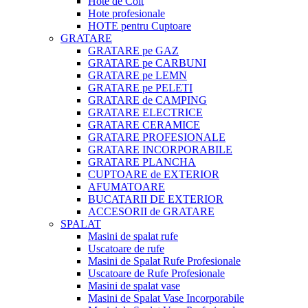
Hote de Colt
Hote profesionale
HOTE pentru Cuptoare
GRATARE
GRATARE pe GAZ
GRATARE pe CARBUNI
GRATARE pe LEMN
GRATARE pe PELETI
GRATARE de CAMPING
GRATARE ELECTRICE
GRATARE CERAMICE
GRATARE PROFESIONALE
GRATARE INCORPORABILE
GRATARE PLANCHA
CUPTOARE de EXTERIOR
AFUMATOARE
BUCATARII DE EXTERIOR
ACCESORII de GRATARE
SPALAT
Masini de spalat rufe
Uscatoare de rufe
Masini de Spalat Rufe Profesionale
Uscatoare de Rufe Profesionale
Masini de spalat vase
Masini de Spalat Vase Incorporabile