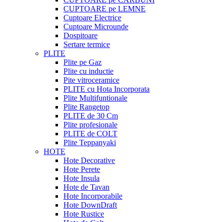
CUPTOARE pe LEMNE
Cuptoare Electrice
Cuptoare Microunde
Dospitoare
Sertare termice
PLITE
Plite pe Gaz
Plite cu inductie
Pite vitroceramice
PLITE cu Hota Incorporata
Plite Multifuntionale
Plite Rangetop
PLITE de 30 Cm
Plite profesionale
PLITE de COLT
Plite Teppanyaki
HOTE
Hote Decorative
Hote Perete
Hote Insula
Hote de Tavan
Hote Incorporabile
Hote DownDraft
Hote Rustice