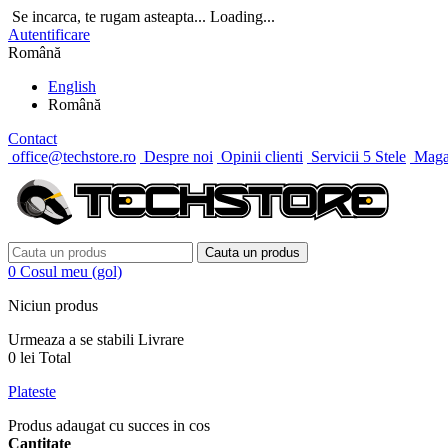
Se incarca, te rugam asteapta...
Loading...
Autentificare
Română
English
Română
Contact
office@techstore.ro
Despre noi
Opinii clienti
Servicii 5 Stele
Magaz
Cauta un produs
0
Cosul meu
(gol)
Niciun produs
Urmeaza a se stabili
Livrare
0 lei
Total
Plateste
Produs adaugat cu succes in cos
Cantitate