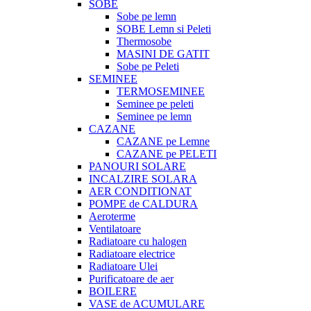
SOBE
Sobe pe lemn
SOBE Lemn si Peleti
Thermosobe
MASINI DE GATIT
Sobe pe Peleti
SEMINEE
TERMOSEMINEE
Seminee pe peleti
Seminee pe lemn
CAZANE
CAZANE pe Lemne
CAZANE pe PELETI
PANOURI SOLARE
INCALZIRE SOLARA
AER CONDITIONAT
POMPE de CALDURA
Aeroterme
Ventilatoare
Radiatoare cu halogen
Radiatoare electrice
Radiatoare Ulei
Purificatoare de aer
BOILERE
VASE de ACUMULARE