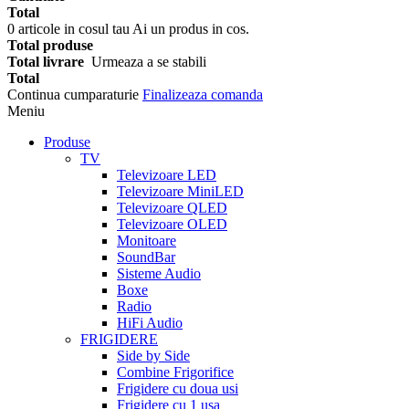
Total
0
articole in cosul tau
Ai un produs in cos.
Total produse
Total livrare
Urmeaza a se stabili
Total
Continua cumparaturie
Finalizeaza comanda
Meniu
Produse
TV
Televizoare LED
Televizoare MiniLED
Televizoare QLED
Televizoare OLED
Monitoare
SoundBar
Sisteme Audio
Boxe
Radio
HiFi Audio
FRIGIDERE
Side by Side
Combine Frigorifice
Frigidere cu doua usi
Frigidere cu 1 usa