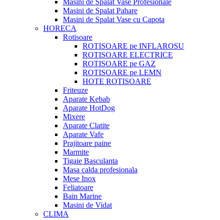
Masini de Spalat Vase Profesionale
Masini de Spalat Pahare
Masini de Spalat Vase cu Capota
HORECA
Rotisoare
ROTISOARE pe INFLAROSU
ROTISOARE ELECTRICE
ROTISOARE pe GAZ
ROTISOARE pe LEMN
HOTE ROTISOARE
Friteuze
Aparate Kebab
Aparate HotDog
Mixere
Aparate Clatite
Aparate Vafe
Prajitoare paine
Marmite
Tigaie Basculanta
Masa calda profesionala
Mese Inox
Feliatoare
Bain Marine
Masini de Vidat
CLIMA