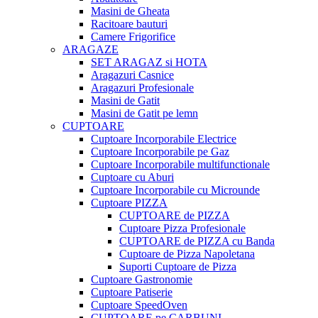
Masini de Gheata
Racitoare bauturi
Camere Frigorifice
ARAGAZE
SET ARAGAZ si HOTA
Aragazuri Casnice
Aragazuri Profesionale
Masini de Gatit
Masini de Gatit pe lemn
CUPTOARE
Cuptoare Incorporabile Electrice
Cuptoare Incorporabile pe Gaz
Cuptoare Incorporabile multifunctionale
Cuptoare cu Aburi
Cuptoare Incorporabile cu Microunde
Cuptoare PIZZA
CUPTOARE de PIZZA
Cuptoare Pizza Profesionale
CUPTOARE de PIZZA cu Banda
Cuptoare de Pizza Napoletana
Suporti Cuptoare de Pizza
Cuptoare Gastronomie
Cuptoare Patiserie
Cuptoare SpeedOven
CUPTOARE pe CARBUNI