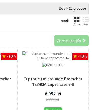
Exista 25 produse
Vezi:
Grila
Lista
Compara (
0
)
-10%
-10%
tscher
Cuptor cu microunde Bartscher
18340M capacitate 34l
6 097 lei
6 774 lei