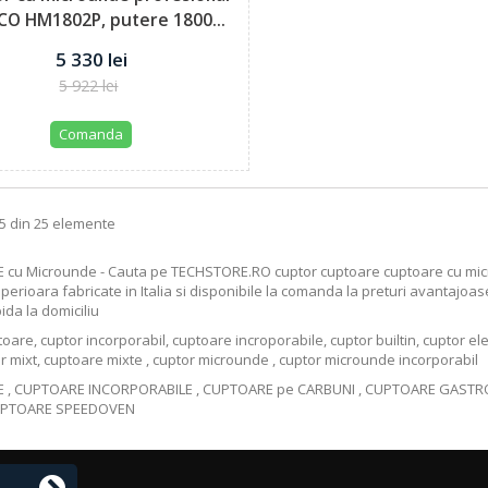
ICO HM1802P, putere 1800...
5 330 lei
5 922 lei
Comanda
25 din 25 elemente
 cu Microunde
- Cauta pe
TECHSTORE.RO
cuptor
cuptoare
cuptoare cu mi
uperioara fabricate in Italia si disponibile la comanda la preturi avantajoas
pida la domiciliu
toare
,
cuptor incorporabil
,
cuptoare incroporabile
,
cuptor builtin
,
cuptor ele
r mixt
,
cuptoare mixte
,
cuptor microunde
,
cuptor microunde incorporabil
E
,
CUPTOARE INCORPORABILE
,
CUPTOARE pe CARBUNI
,
CUPTOARE GASTR
PTOARE SPEEDOVEN