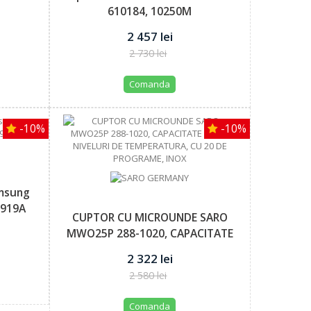
610184, 10250M
2 457 lei
2 730 lei
Comanda
-10%
-10%
msung
1919A
CUPTOR CU MICROUNDE SARO
MWO25P 288-1020, CAPACITATE
25 L, 3...
2 322 lei
2 580 lei
Comanda