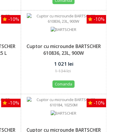
Comanda
-10%
-10%
TSCHER
Cuptor cu microunde BARTSCHER
5 L
610836, 23L, 900W
1 021 lei
1 134 lei
Comanda
-10%
-10%
TSCHER
Cuptor cu microunde BARTSCHER