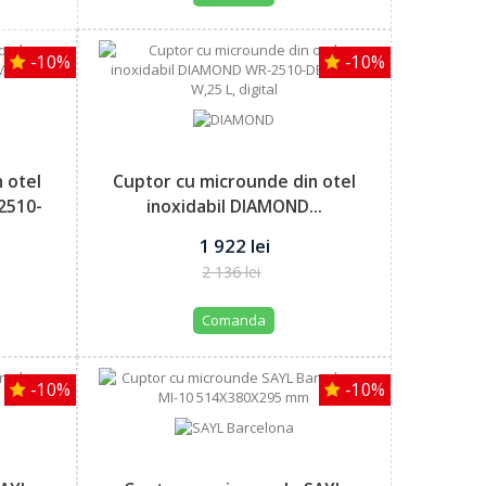
-10%
-10%
 otel
Cuptor cu microunde din otel
2510-
inoxidabil DIAMOND...
1 922 lei
2 136 lei
Comanda
-10%
-10%