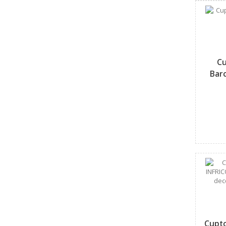
Cu
Bar
Cupto