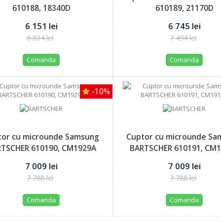
610188, 18340D
610189, 21170D
6 151 lei
6 745 lei
6 834 lei
7 494 lei
Comanda
Comanda
-10%
tor cu microunde Samsung
Cuptor cu microunde Sa
TSCHER 610190, CM1929A
BARTSCHER 610191, CM
7 009 lei
7 009 lei
7 788 lei
7 788 lei
Comanda
Comanda