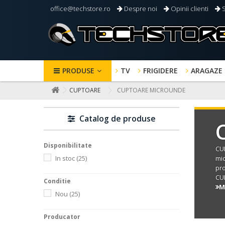
office@techstore.ro
Despre noi
Opinii clienti
S
PRODUSE
TV
FRIGIDERE
ARAGAZE
CUPTOARE
CUPTOARE MICROUNDE
Catalog de produse
Disponibilitate
CU
In stoc
(25)
mi
pro
CU
Conditie
M
Nou
(25)
Producator