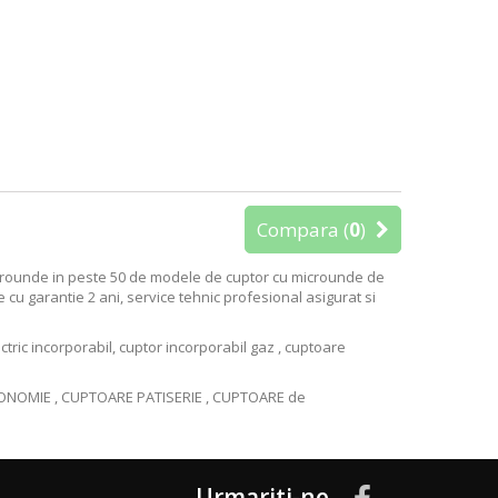
Compara (
0
)
crounde
in peste 50 de modele de
cuptor cu microunde
de
e cu garantie 2 ani, service tehnic profesional asigurat si
ctric incorporabil
,
cuptor incorporabil gaz
,
cuptoare
ONOMIE
,
CUPTOARE PATISERIE
,
CUPTOARE de
Urmariti-ne