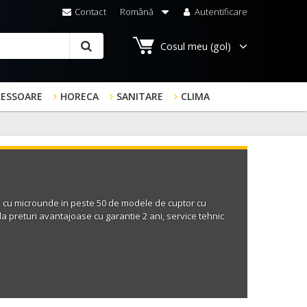
Contact
Română
Autentificare
Cosul meu
(gol)
RESSOARE
HORECA
SANITARE
CLIMA
 cu microunde
in peste 50 de modele de
cuptor cu
 la preturi avantajoase cu garantie 2 ani, service tehnic