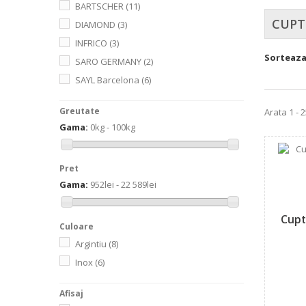
BARTSCHER
(11)
CUPT
DIAMOND
(3)
INFRICO
(3)
Sorteaz
SARO GERMANY
(2)
SAYL Barcelona
(6)
Greutate
Arata 1 - 
Gama:
0kg - 100kg
Pret
Gama:
952lei - 22 589lei
Cupt
Culoare
Argintiu
(8)
Inox
(6)
Afisaj