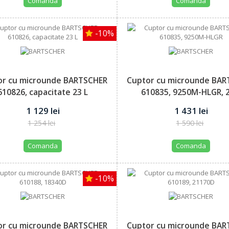
Comanda
Comanda
-10%
or cu microunde BARTSCHER
Cuptor cu microunde BAR
610826, capacitate 23 L
610835, 9250M-HLGR, 2
1 129 lei
1 431 lei
1 254 lei
1 590 lei
Comanda
Comanda
-10%
or cu microunde BARTSCHER
Cuptor cu microunde BAR