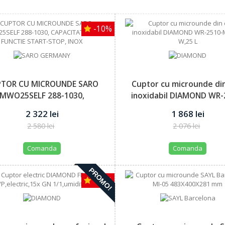
-10%
TOR CU MICROUNDE SARO
Cuptor cu microunde din
MWO25SELF 288-1030,
inoxidabil DIAMOND WR-
CAPACITATE 25...
M,1000...
2 322 lei
1 868 lei
2 580 lei
2 076 lei
Comanda
Comanda
PROMO!
-10%