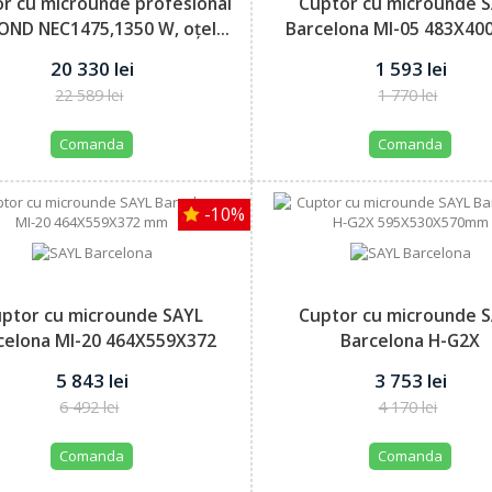
r cu microunde profesional
Cuptor cu microunde 
ND NEC1475,1350 W, oțel...
Barcelona MI-05 483X40
mm
20 330 lei
1 593 lei
22 589 lei
1 770 lei
Comanda
Comanda
-10%
ptor cu microunde SAYL
Cuptor cu microunde 
celona MI-20 464X559X372
Barcelona H-G2X
mm
595X530X570mm
5 843 lei
3 753 lei
6 492 lei
4 170 lei
Comanda
Comanda