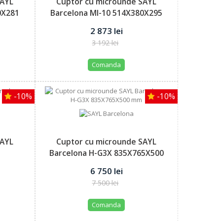
SAYL
Cuptor cu microunde SAYL
0X281
Barcelona MI-10 514X380X295
mm
2 873 lei
3 192 lei
Comanda
-10%
-10%
SAYL
Cuptor cu microunde SAYL
Barcelona H-G3X 835X765X500
mm
6 750 lei
7 500 lei
Comanda