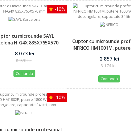
-10%
ptor cu microunde SAYL
Cuptor cu microunde prof
celona H-G4X 835X765X570
INFRICO HM1001M, putere 
mm
8 073 lei
2 857 lei
8 970 lei
3 174 lei
Comanda
Comanda
-10%
r cu microunde profesional