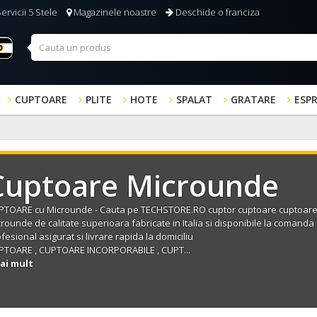
ervicii 5 Stele
Magazinele noastre
Deschide o franciza
CUPTOARE
PLITE
HOTE
SPALAT
GRATARE
ESP
Cuptoare Microunde
PTOARE cu Microunde
- Cauta pe
TECHSTORE.RO
cuptor
cuptoare
cuptoare
crounde
de calitate superioara fabricate in Italia si disponibile la comanda
fesional asigurat si livrare rapida la domiciliu
PTOARE
,
CUPTOARE INCORPORABILE
,
CUPT...
ai mult