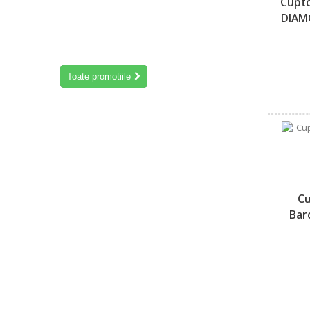
Cupto
9
DIAMO
199
lei
Toate promotiile
Cu
Bar