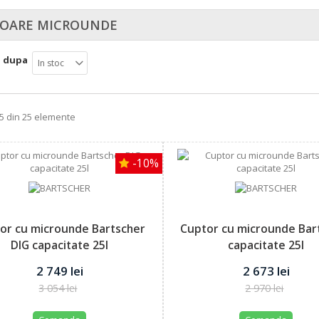
OARE MICROUNDE
a dupa
In stoc
25 din 25 elemente
-10%
or cu microunde Bartscher
Cuptor cu microunde Bar
DIG capacitate 25l
capacitate 25l
2 749 lei
2 673 lei
3 054 lei
2 970 lei