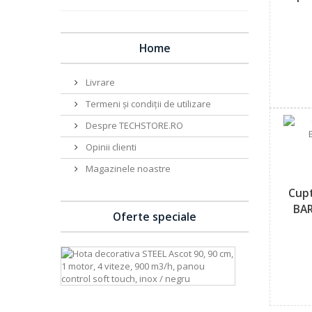
Home
Livrare
Termeni și condiții de utilizare
Despre TECHSTORE.RO
Opinii clienti
Magazinele noastre
Cup
BAR
Oferte speciale
Hota
decorativa
STEEL
Ascot
90,