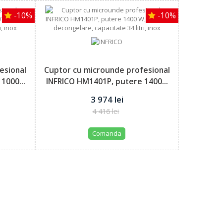
-10%
-10%
esional
Cuptor cu microunde profesional
1000...
INFRICO HM1401P, putere 1400...
3 974 lei
4 416 lei
Comanda