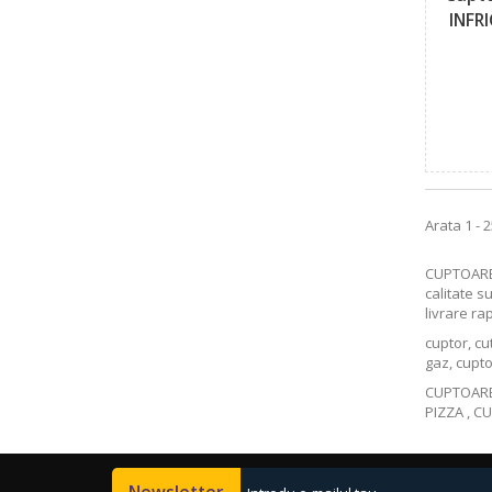
INFR
Arata 1 - 
CUPTOARE
calitate s
livrare ra
cuptor
,
cu
gaz
,
cupto
CUPTOAR
PIZZA
,
CU