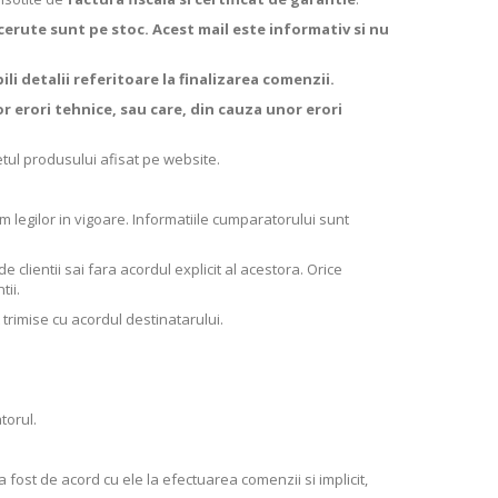
erute sunt pe stoc. Acest mail este informativ si nu
li detalii referitoare la finalizarea comenzii.
r erori tehnice, sau care, din cauza unor erori
etul produsului afisat pe website.
 legilor in vigoare. Informatiile cumparatorului sunt
lientii sai fara acordul explicit al acestora. Orice
tii.
trimise cu acordul destinatarului.
torul.
 fost de acord cu ele la efectuarea comenzii si implicit,