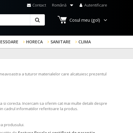
Contact
Română
Autentificare
Cosul meu
(gol)
RESSOARE
HORECA
SANITARE
CLIMA
mneavoastra a tuturor materialelor care alcatuiesc prezentul
ra si corecta. Incercam sa oferim cat mai multe detalii despre
n cadrul informatiilor referitoare la produs.
a produsului.
insotite de
factura fiscala si certificat de garantie
.