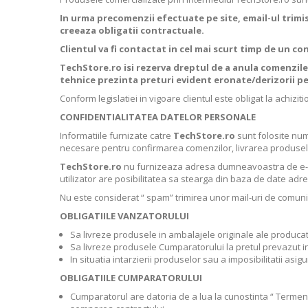
In urma precomenzii efectuate pe site, email-ul trimi
creeaza obligatii contractuale.
Clientul va fi contactat in cel mai scurt timp de un co
TechStore.ro isi rezerva dreptul de a anula comenzile 
tehnice prezinta preturi evident eronate/derizorii p
Conform legislatiei in vigoare clientul este obligat la achiz
CONFIDENTIALITATEA DATELOR PERSONALE
Informatiile furnizate catre
TechStore.ro
sunt folosite num
necesare pentru confirmarea comenzilor, livrarea produse
TechStore.ro
nu furnizeaza adresa dumneavoastra de e-mail 
utilizator are posibilitatea sa stearga din baza de date adres
Nu este considerat “ spam” trimirea unor mail-uri de comuni
OBLIGATIILE VANZATORULUI
Sa livreze produsele in ambalajele originale ale producator
Sa livreze produsele Cumparatorului la pretul prevazut in
In situatia intarzierii produselor sau a imposibilitatii a
OBLIGATIILE CUMPARATORULUI
Cumparatorul are datoria de a lua la cunostinta “ Termenii s