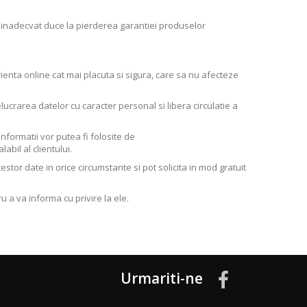
u inadecvat duce la pierderea garantiei produselor
rienta online cat mai placuta si sigura, care sa nu afecteze
lucrarea datelor cu caracter personal si libera circulatie a
nformatii vor putea fi folosite de
abil al clientului.
estor date in orice circumstante si pot solicita in mod gratuit
u a va informa cu privire la ele.
Urmariti-ne