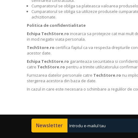
semnarea contractului.
Cumparatorul se obliga sa plateasca valoarea produselor s
Cumparatorul se obliga sa utilizeze produsele cumparate 
achizitionate.
Politica de confidentialitate
Echipa TechStore.ro
incearca sa protejeze cat mai mult dr
in mod negativ viata personala.
TechStore.ro
certifica faptul ca va respecta drepturile co
acestor date.
Echipa TechStore.ro
garanteaza securitatea si confidentia
catre
TechStore.ro
pentru a trimite utilizatorului confirma
Furnizarea datelor personale catre
TechStore.ro
nu implic
stergerea acestora din baza de date.
In cazul in care este necesara o schimbare a regulilor de con
Newsletter