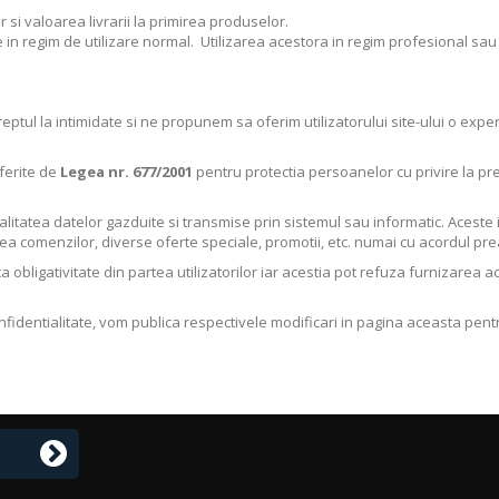
i valoarea livrarii la primirea produselor.
in regim de utilizare normal. Utilizarea acestora in regim profesional sa
eptul la intimidate si ne propunem sa oferim utilizatorului site-ului o expe
nferite de
Legea nr. 677/2001
pentru protectia persoanelor cu privire la pre
litatea datelor gazduite si transmise prin sistemul sau informatic. Aceste i
rea comenzilor, diverse oferte speciale, promotii, etc. numai cu acordul preal
a obligativitate din partea utilizatorilor iar acestia pot refuza furnizarea ac
fidentialitate, vom publica respectivele modificari in pagina aceasta pentr