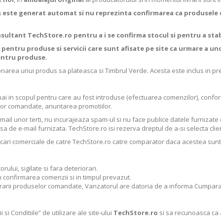
s este generat automat si nu reprezinta confirmarea ca produsele c
nsultant TechStore.ro pentru a i se confirma stocul si pentru a stabi
pentru produse si servicii care sunt afisate pe site ca urmare a uno
entru produse.
itionarea unui produs sa plateasca si Timbrul Verde. Acesta este inclus in pr
ai in scopul pentru care au fost introduse (efectuarea comenzilor), conform
lor comandate, anuntarea promotiilor.
unor terti, nu incurajeaza spam-ul si nu face publice datele furnizate de c
a de e-mail furnizata. TechStore.ro isi rezerva dreptul de a-si selecta clien
cari comerciale de catre TechStore.ro catre comparator daca acestea sunt 
ului, sigilate si fara deteriorari.
 confirmarea comenzii si in timpul prevazut.
sigurarii produselor comandate, Vanzatorul are datoria de a informa Cumpara
i Conditiile” de utilizare ale site-ului
TechStore.ro
si sa recunoasca ca a