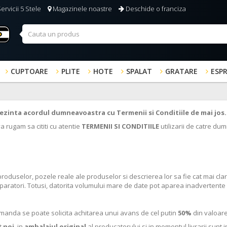
ervicii 5 Stele
Magazinele noastre
Deschide o franciza
CUPTOARE
PLITE
HOTE
SPALAT
GRATARE
ESP
ezinta acordul dumneavoastra cu Termenii si Conditiile de mai jos.
va rugam sa cititi cu atentie
TERMENII SI CONDITIILE
utilizarii de catre du
 produselor, pozele reale ale produselor si descrierea lor sa fie cat mai cla
mparatori. Totusi, datorita volumului mare de date pot aparea inadvertente i
manda se poate solicita achitarea unui avans de cel putin
50%
din valoare
t
noi
, in
ambalajul original
al producatorului si in momentul livrarii sunt 