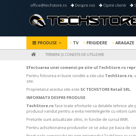
office@techstore.ro
Despre noi
Opinii clienti
S
PRODUSE
TV
FRIGIDERE
ARAGAZE
TERMENI ȘI CONDIȚII DE UTILIZARE
Efectuarea unei comenzi pe site-ul TechStore.ro repr
Pentru folosirea in bune conditii a site-ului
TechStore.ro
, 
site.
Proprietarul acestui site este
SC TECHSTORE Retail SRL.
INFORMATII DESPRE PRODUSE
TechStore.ro
face toate eforturile ca detaliile tehnice ale
produsul vandut pentru a evita neintelegerile cu viitorii cu
Preturile sunt actualizate zilnic, in functie de cursul BNR.
Pentru achizitionarea produselor ce se aduc pe baza de co
Produsele comercializate prin intermediul TechStore.ro sun