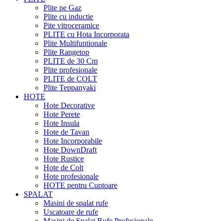
Plite pe Gaz
Plite cu inductie
Pite vitroceramice
PLITE cu Hota Incorporata
Plite Multifuntionale
Plite Rangetop
PLITE de 30 Cm
Plite profesionale
PLITE de COLT
Plite Teppanyaki
HOTE
Hote Decorative
Hote Perete
Hote Insula
Hote de Tavan
Hote Incorporabile
Hote DownDraft
Hote Rustice
Hote de Colt
Hote profesionale
HOTE pentru Cuptoare
SPALAT
Masini de spalat rufe
Uscatoare de rufe
Masini de Spalat Rufe Profesionale