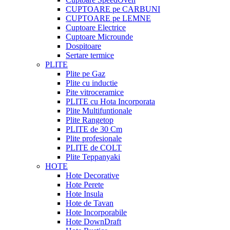
CUPTOARE pe CARBUNI
CUPTOARE pe LEMNE
Cuptoare Electrice
Cuptoare Microunde
Dospitoare
Sertare termice
PLITE
Plite pe Gaz
Plite cu inductie
Pite vitroceramice
PLITE cu Hota Incorporata
Plite Multifuntionale
Plite Rangetop
PLITE de 30 Cm
Plite profesionale
PLITE de COLT
Plite Teppanyaki
HOTE
Hote Decorative
Hote Perete
Hote Insula
Hote de Tavan
Hote Incorporabile
Hote DownDraft