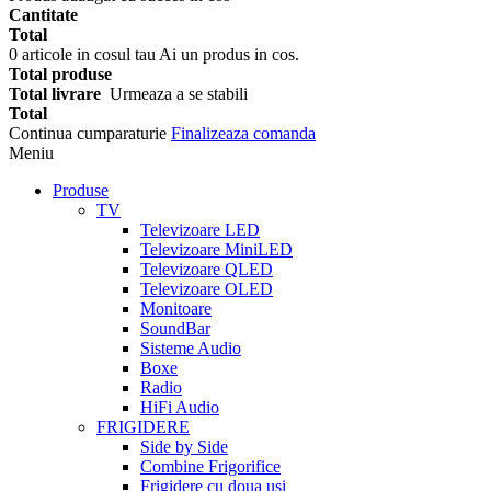
Cantitate
Total
0
articole in cosul tau
Ai un produs in cos.
Total produse
Total livrare
Urmeaza a se stabili
Total
Continua cumparaturie
Finalizeaza comanda
Meniu
Produse
TV
Televizoare LED
Televizoare MiniLED
Televizoare QLED
Televizoare OLED
Monitoare
SoundBar
Sisteme Audio
Boxe
Radio
HiFi Audio
FRIGIDERE
Side by Side
Combine Frigorifice
Frigidere cu doua usi