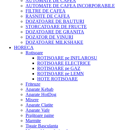
AUTOMATE DE CAFEA
AUTOMATE DE CAFEA INCORPORABILE
FILTRE DE CAFEA
RASNITE DE CAFEA
DOZATOARE DE BAUTURI
STORCATOARE DE FRUCTE
DOZATOARE DE GRANITA
DOZATOR DE VINURI
DOZATOARE MILKSHAKE
HORECA
Rotisoare
ROTISOARE pe INFLAROSU
ROTISOARE ELECTRICE
ROTISOARE pe GAZ
ROTISOARE pe LEMN
HOTE ROTISOARE
Friteuze
Aparate Kebab
Aparate HotDog
Mixere
Aparate Clatite
Aparate Vafe
Prajitoare paine
Marmite
Tigaie Basculanta