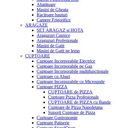
Abatitoare
Masini de Gheata
Racitoare bauturi
Camere Frigorifice
ARAGAZE
SET ARAGAZ si HOTA
Aragazuri Casnice
Aragazuri Profesionale
Masini de Gatit
Masini de Gatit pe lemn
CUPTOARE
Cuptoare Incorporabile Electrice
Cuptoare Incorporabile pe Gaz
Cuptoare Incorporabile multifunctionale
Cuptoare cu Aburi
Cuptoare Incorporabile cu Microunde
Cuptoare PIZZA
CUPTOARE de PIZZA
Cuptoare Pizza Profesionale
CUPTOARE de PIZZA cu Banda
Cuptoare de Pizza Napoletana
Suporti Cuptoare de Pizza
Cuptoare Gastronomie
Cuptoare Patiserie
Cuptoare SpeedOven