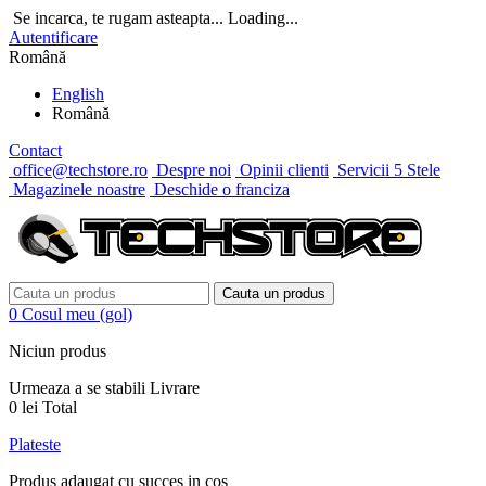
Se incarca, te rugam asteapta...
Loading...
Autentificare
Română
English
Română
Contact
office@techstore.ro
Despre noi
Opinii clienti
Servicii 5 Stele
Magazinele noastre
Deschide o franciza
Cauta un produs
0
Cosul meu
(gol)
Niciun produs
Urmeaza a se stabili
Livrare
0 lei
Total
Plateste
Produs adaugat cu succes in cos