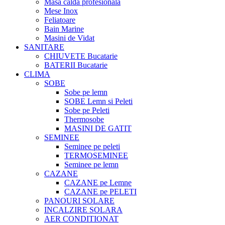
Masa calda profesionala
Mese Inox
Feliatoare
Bain Marine
Masini de Vidat
SANITARE
CHIUVETE Bucatarie
BATERII Bucatarie
CLIMA
SOBE
Sobe pe lemn
SOBE Lemn si Peleti
Sobe pe Peleti
Thermosobe
MASINI DE GATIT
SEMINEE
Seminee pe peleti
TERMOSEMINEE
Seminee pe lemn
CAZANE
CAZANE pe Lemne
CAZANE pe PELETI
PANOURI SOLARE
INCALZIRE SOLARA
AER CONDITIONAT