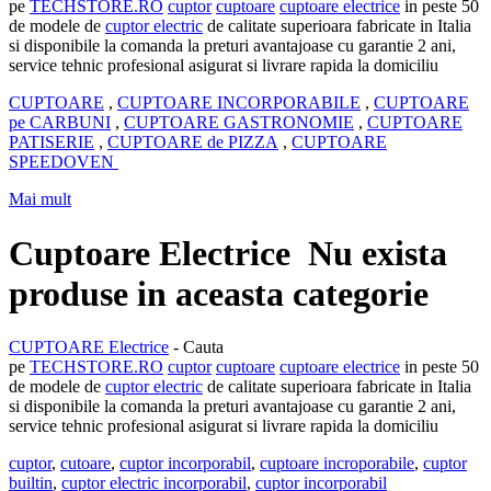
pe
TECHSTORE.RO
cuptor
cuptoare
cuptoare electrice
in peste 50
de modele de
cuptor electric
de calitate superioara fabricate in Italia
si disponibile la comanda la preturi avantajoase cu garantie 2 ani,
service tehnic profesional asigurat si livrare rapida la domiciliu
CUPTOARE
,
CUPTOARE INCORPORABILE
,
CUPTOARE
pe CARBUNI
,
CUPTOARE GASTRONOMIE
,
CUPTOARE
PATISERIE
,
CUPTOARE de PIZZA
,
CUPTOARE
SPEEDOVEN
Mai mult
Cuptoare Electrice
Nu exista
produse in aceasta categorie
CUPTOARE Electrice
- Cauta
pe
TECHSTORE.RO
cuptor
cuptoare
cuptoare electrice
in peste 50
de modele de
cuptor electric
de calitate superioara fabricate in Italia
si disponibile la comanda la preturi avantajoase cu garantie 2 ani,
service tehnic profesional asigurat si livrare rapida la domiciliu
cuptor
,
cutoare
,
cuptor incorporabil
,
cuptoare incroporabile
,
cuptor
builtin
,
cuptor electric incorporabil
,
cuptor incorporabil