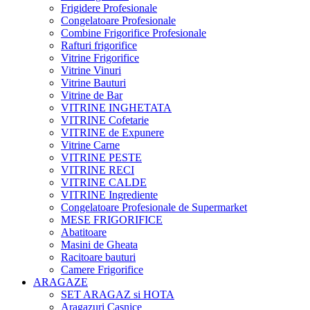
Frigidere Profesionale
Congelatoare Profesionale
Combine Frigorifice Profesionale
Rafturi frigorifice
Vitrine Frigorifice
Vitrine Vinuri
Vitrine Bauturi
Vitrine de Bar
VITRINE INGHETATA
VITRINE Cofetarie
VITRINE de Expunere
Vitrine Carne
VITRINE PESTE
VITRINE RECI
VITRINE CALDE
VITRINE Ingrediente
Congelatoare Profesionale de Supermarket
MESE FRIGORIFICE
Abatitoare
Masini de Gheata
Racitoare bauturi
Camere Frigorifice
ARAGAZE
SET ARAGAZ si HOTA
Aragazuri Casnice