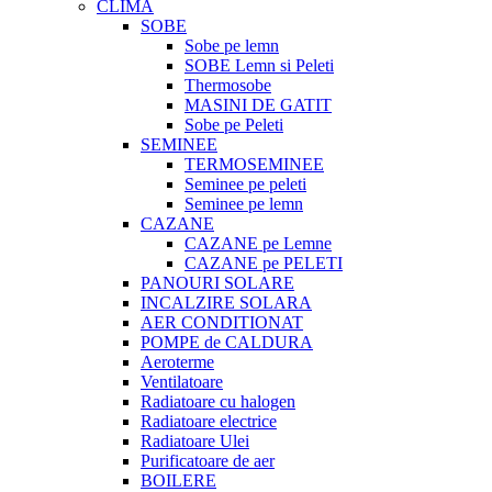
CLIMA
SOBE
Sobe pe lemn
SOBE Lemn si Peleti
Thermosobe
MASINI DE GATIT
Sobe pe Peleti
SEMINEE
TERMOSEMINEE
Seminee pe peleti
Seminee pe lemn
CAZANE
CAZANE pe Lemne
CAZANE pe PELETI
PANOURI SOLARE
INCALZIRE SOLARA
AER CONDITIONAT
POMPE de CALDURA
Aeroterme
Ventilatoare
Radiatoare cu halogen
Radiatoare electrice
Radiatoare Ulei
Purificatoare de aer
BOILERE