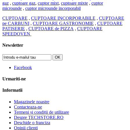
gaz
,
cuptoare gaz
,
cuptor mixt
,
cuptoare mixte
,
cuptor
microunde
,
cuptor microunde incorporabil
CUPTOARE
,
CUPTOARE INCORPORABILE
,
CUPTOARE
pe CARBUNI
,
CUPTOARE GASTRONOMIE
,
CUPTOARE
PATISERIE
,
CUPTOARE de PIZZA
,
CUPTOARE
SPEEDOVEN
Newsletter
OK
Facebook
Urmariti-ne
Informatii
Magazinele noastre
Contacteaza-ne
Termeni și condiții de utilizare
Despre TECHSTORE.RO
Deschide o franciza
Opinii clienti