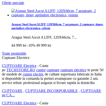
Oferte speciale
Aragaz Steel Ascot A12FF, 120X66cm, 7 arzatoare, 2 cuptoare, timer,
aprindere electronica, celeste
Aragaz Steel Ascot A12FF, 120X66cm, 7...
44 999 lei
-10%
49 999 lei
Toate promotiile
Cuptoare Electrice
CUPTOARE Electrice
- Cauta
pe
TECHSTORE.RO
cuptor
cuptoare
cuptoare electrice
in peste 50
de modele de
cuptor electric
de calitate superioara fabricate in Italia
si disponibile la comanda la preturi avantajoase cu garantie 2 ani,
service tehnic profesional asigurat si livrare rapida la domiciliu
CUPTOARE
,
CUPTOARE INCORPORABILE
,
CUPTOARE
pe CA...
CUPTOARE Electrice
- Cauta