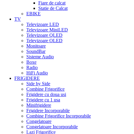
Fiare de calcat
Statie de Calcat
EBIKE
TV
Televizoare LED
Televizoare MiniLED
Televizoare QLED
Televizoare OLED
Monitoare
SoundBar
Sisteme Audio
Boxe
Radio
HiFi Audio
FRIGIDERE
Side by Side
Combine Frigorifice
Frigidere cu doua usi
Frigidere cu 1 usa
Minifrigidere
Frigidere Incorporabile
Combine Frigorifice Incorporabile
Congelatoare
Congelatoare Incorporabile
Lazi Frigorifice