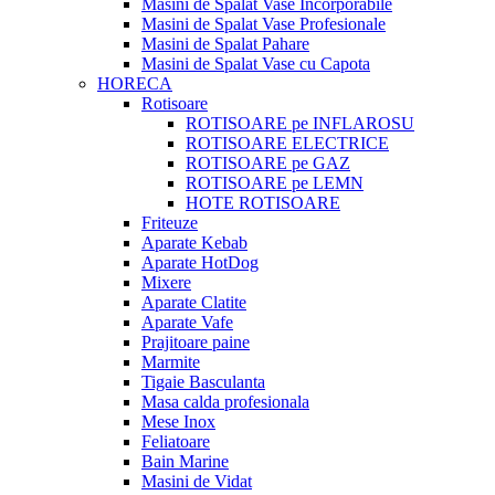
Masini de Spalat Vase Incorporabile
Masini de Spalat Vase Profesionale
Masini de Spalat Pahare
Masini de Spalat Vase cu Capota
HORECA
Rotisoare
ROTISOARE pe INFLAROSU
ROTISOARE ELECTRICE
ROTISOARE pe GAZ
ROTISOARE pe LEMN
HOTE ROTISOARE
Friteuze
Aparate Kebab
Aparate HotDog
Mixere
Aparate Clatite
Aparate Vafe
Prajitoare paine
Marmite
Tigaie Basculanta
Masa calda profesionala
Mese Inox
Feliatoare
Bain Marine
Masini de Vidat