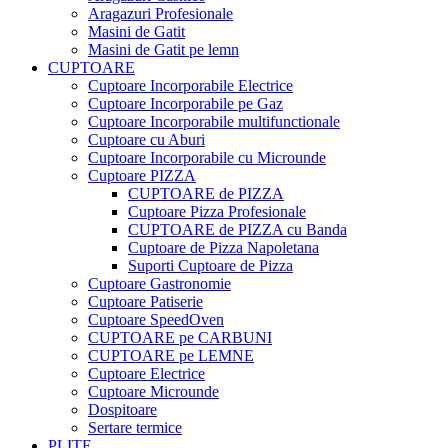
Aragazuri Profesionale
Masini de Gatit
Masini de Gatit pe lemn
CUPTOARE
Cuptoare Incorporabile Electrice
Cuptoare Incorporabile pe Gaz
Cuptoare Incorporabile multifunctionale
Cuptoare cu Aburi
Cuptoare Incorporabile cu Microunde
Cuptoare PIZZA
CUPTOARE de PIZZA
Cuptoare Pizza Profesionale
CUPTOARE de PIZZA cu Banda
Cuptoare de Pizza Napoletana
Suporti Cuptoare de Pizza
Cuptoare Gastronomie
Cuptoare Patiserie
Cuptoare SpeedOven
CUPTOARE pe CARBUNI
CUPTOARE pe LEMNE
Cuptoare Electrice
Cuptoare Microunde
Dospitoare
Sertare termice
PLITE