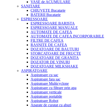
VASE de ACUMULARE
SANITARE
CHIUVETE Bucatarie
BATERII Bucatarie
ESPRESSOARE
ESPRESSOARE BARISTA
ESPRESSOARE MANUALE
AUTOMATE DE CAFEA
AUTOMATE DE CAFEA INCORPORABILE
FILTRE DE CAFEA
RASNITE DE CAFEA
DOZATOARE DE BAUTURI
STORCATOARE DE FRUCTE
DOZATOARE DE GRANITA
DOZATOR DE VINURI
DOZATOARE MILKSHAKE
ASPIRATOARE
Aspiratoare cu sac
Aspiratoare fara sac
Aspiratoare Multicyclone
Aspiratoare cu filtrare prin apa
Aspiratoare verticale
Aspiratoare portabile
Aspiratoare Robot
Aparate de curatat cu aburi