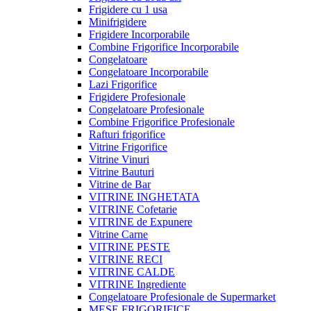
Frigidere cu 1 usa
Minifrigidere
Frigidere Incorporabile
Combine Frigorifice Incorporabile
Congelatoare
Congelatoare Incorporabile
Lazi Frigorifice
Frigidere Profesionale
Congelatoare Profesionale
Combine Frigorifice Profesionale
Rafturi frigorifice
Vitrine Frigorifice
Vitrine Vinuri
Vitrine Bauturi
Vitrine de Bar
VITRINE INGHETATA
VITRINE Cofetarie
VITRINE de Expunere
Vitrine Carne
VITRINE PESTE
VITRINE RECI
VITRINE CALDE
VITRINE Ingrediente
Congelatoare Profesionale de Supermarket
MESE FRIGORIFICE