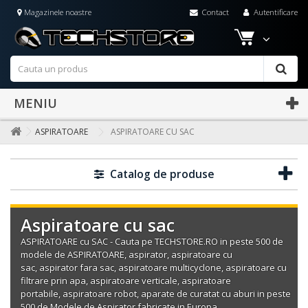
Magazinele noastre
Contact
Autentificare
MENIU
ASPIRATOARE
ASPIRATOARE CU SAC
Catalog de produse
Aspiratoare cu sac
ASPIRATOARE cu SAC
- Cauta pe
TECHSTORE.RO
in peste 500 de
modele de
ASPIRATOARE
,
aspirator
,
aspiratoare cu
sac
,
aspirator fara sac
,
aspiratoare multicyclone
,
aspiratoare cu
filtrare prin apa
,
aspiratoare verticale
,
aspiratoare
portabile
,
aspiratoare robot
,
aparate de curatat cu aburi
in peste
500 de Modele de Aspirator fabricate in Europa.