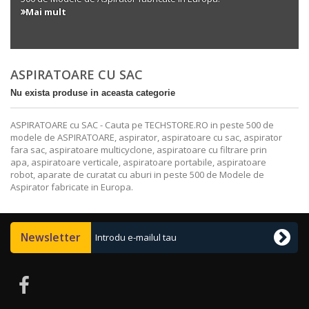
Mai mult
ASPIRATOARE CU SAC
Nu exista produse in aceasta categorie
ASPIRATOARE cu SAC
- Cauta pe
TECHSTORE.RO
in peste 500 de
modele de
ASPIRATOARE
,
aspirator
,
aspiratoare cu sac
,
aspirator
fara sac
,
aspiratoare multicyclone
,
aspiratoare cu filtrare prin
apa
,
aspiratoare verticale
,
aspiratoare portabile
,
aspiratoare
robot
,
aparate de curatat cu aburi
in peste 500 de Modele de
Aspirator fabricate in Europa.
Newsletter