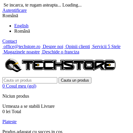
Se incarca, te rugam asteapta...
Loading...
Autentificare
Română
English
Română
Contact
office@techstore.ro
Despre noi
Opinii clienti
Servicii 5 Stele
Magazinele noastre
Deschide o franciza
Cauta un produs
0
Cosul meu
(gol)
Niciun produs
Urmeaza a se stabili
Livrare
0 lei
Total
Plateste
Produs adaugat cu succes in cos