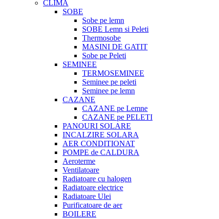
CLIMA
SOBE
Sobe pe lemn
SOBE Lemn si Peleti
Thermosobe
MASINI DE GATIT
Sobe pe Peleti
SEMINEE
TERMOSEMINEE
Seminee pe peleti
Seminee pe lemn
CAZANE
CAZANE pe Lemne
CAZANE pe PELETI
PANOURI SOLARE
INCALZIRE SOLARA
AER CONDITIONAT
POMPE de CALDURA
Aeroterme
Ventilatoare
Radiatoare cu halogen
Radiatoare electrice
Radiatoare Ulei
Purificatoare de aer
BOILERE