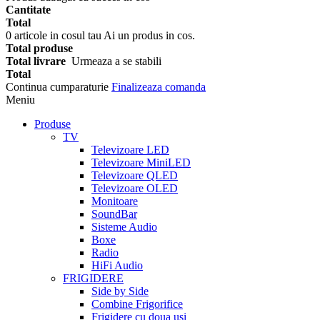
Cantitate
Total
0
articole in cosul tau
Ai un produs in cos.
Total produse
Total livrare
Urmeaza a se stabili
Total
Continua cumparaturie
Finalizeaza comanda
Meniu
Produse
TV
Televizoare LED
Televizoare MiniLED
Televizoare QLED
Televizoare OLED
Monitoare
SoundBar
Sisteme Audio
Boxe
Radio
HiFi Audio
FRIGIDERE
Side by Side
Combine Frigorifice
Frigidere cu doua usi