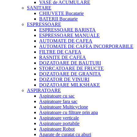
VASE de ACUMULARE
SANITARE
CHIUVETE Bucatarie
BATERII Bucatarie
ESPRESSOARE
ESPRESSOARE BARISTA
ESPRESSOARE MANUALE
AUTOMATE DE CAFEA
AUTOMATE DE CAFEA INCORPORABILE
FILTRE DE CAFEA
RASNITE DE CAFEA
DOZATOARE DE BAUTURI
STORCATOARE DE FRUCTE
DOZATOARE DE GRANITA
DOZATOR DE VINURI
DOZATOARE MILKSHAKE
ASPIRATOARE
Aspiratoare cu sac
Aspiratoare fara sac
Aspiratoare Multicyclone
Aspiratoare cu filtrare prin apa
Aspiratoare verticale
Aspiratoare portabile
Aspiratoare Robot
Aparate de curatat cu aburi