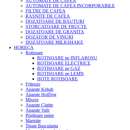
AUTOMATE DE CAFEA
AUTOMATE DE CAFEA INCORPORABILE
FILTRE DE CAFEA
RASNITE DE CAFEA
DOZATOARE DE BAUTURI
STORCATOARE DE FRUCTE
DOZATOARE DE GRANITA
DOZATOR DE VINURI
DOZATOARE MILKSHAKE
HORECA
Rotisoare
ROTISOARE pe INFLAROSU
ROTISOARE ELECTRICE
ROTISOARE pe GAZ
ROTISOARE pe LEMN
HOTE ROTISOARE
Friteuze
Aparate Kebab
Aparate HotDog
Mixere
Aparate Clatite
Aparate Vafe
Prajitoare paine
Marmite
Tigaie Basculanta