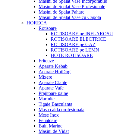
Masini de Spalat Vase Incorporabile
Masini de Spalat Vase Profesionale
Masini de Spalat Pahare
Masini de Spalat Vase cu Capota
HORECA
Rotisoare
ROTISOARE pe INFLAROSU
ROTISOARE ELECTRICE
ROTISOARE pe GAZ
ROTISOARE pe LEMN
HOTE ROTISOARE
Friteuze
Aparate Kebab
Aparate HotDog
Mixere
Aparate Clatite
Aparate Vafe
Prajitoare paine
Marmite
Tigaie Basculanta
Masa calda profesionala
Mese Inox
Feliatoare
Bain Marine
Masini de Vidat