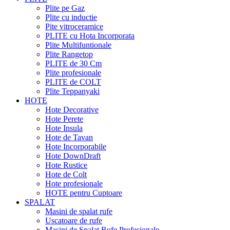
Plite pe Gaz
Plite cu inductie
Pite vitroceramice
PLITE cu Hota Incorporata
Plite Multifuntionale
Plite Rangetop
PLITE de 30 Cm
Plite profesionale
PLITE de COLT
Plite Teppanyaki
HOTE
Hote Decorative
Hote Perete
Hote Insula
Hote de Tavan
Hote Incorporabile
Hote DownDraft
Hote Rustice
Hote de Colt
Hote profesionale
HOTE pentru Cuptoare
SPALAT
Masini de spalat rufe
Uscatoare de rufe
Masini de Spalat Rufe Profesionale