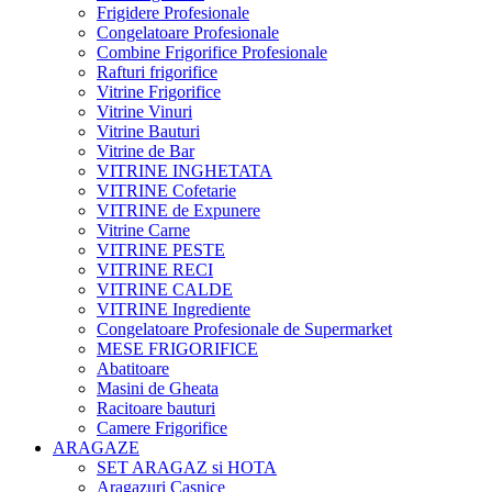
Frigidere Profesionale
Congelatoare Profesionale
Combine Frigorifice Profesionale
Rafturi frigorifice
Vitrine Frigorifice
Vitrine Vinuri
Vitrine Bauturi
Vitrine de Bar
VITRINE INGHETATA
VITRINE Cofetarie
VITRINE de Expunere
Vitrine Carne
VITRINE PESTE
VITRINE RECI
VITRINE CALDE
VITRINE Ingrediente
Congelatoare Profesionale de Supermarket
MESE FRIGORIFICE
Abatitoare
Masini de Gheata
Racitoare bauturi
Camere Frigorifice
ARAGAZE
SET ARAGAZ si HOTA
Aragazuri Casnice