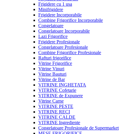
Frigidere cu 1 usa
Minifrigidere
Frigidere Incorporabile
Combine Frigorifice Incorporabile
Congelatoare
Congelatoare Incorporabile
Lazi Frigorifice
Frigidere Profesionale
Congelatoare Profesionale
Combine Frigorifice Profesionale
Rafturi frigorifice
Vitrine Frigorifice
Vitrine Vinuri
Vitrine Bauturi
Vitrine de Bar
VITRINE INGHETATA
VITRINE Cofetarie
VITRINE de Expunere
Vitrine Carne
VITRINE PESTE
VITRINE RECI
VITRINE CALDE
VITRINE Ingrediente
Congelatoare Profesionale de Supermarket
MESE FRIGORIFICE