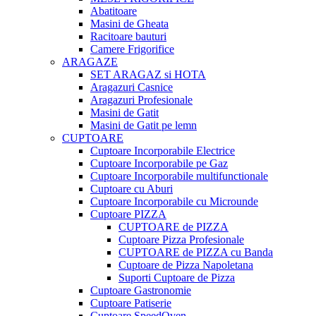
Abatitoare
Masini de Gheata
Racitoare bauturi
Camere Frigorifice
ARAGAZE
SET ARAGAZ si HOTA
Aragazuri Casnice
Aragazuri Profesionale
Masini de Gatit
Masini de Gatit pe lemn
CUPTOARE
Cuptoare Incorporabile Electrice
Cuptoare Incorporabile pe Gaz
Cuptoare Incorporabile multifunctionale
Cuptoare cu Aburi
Cuptoare Incorporabile cu Microunde
Cuptoare PIZZA
CUPTOARE de PIZZA
Cuptoare Pizza Profesionale
CUPTOARE de PIZZA cu Banda
Cuptoare de Pizza Napoletana
Suporti Cuptoare de Pizza
Cuptoare Gastronomie
Cuptoare Patiserie
Cuptoare SpeedOven