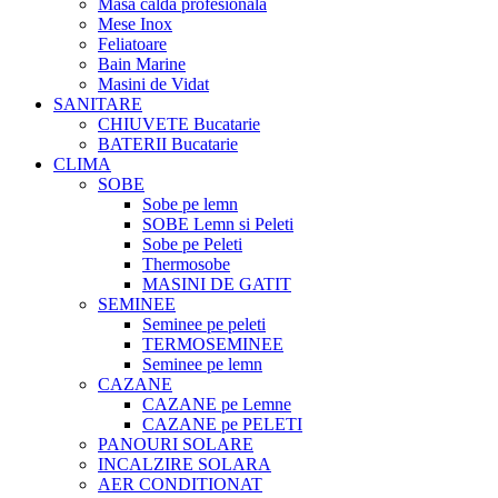
Masa calda profesionala
Mese Inox
Feliatoare
Bain Marine
Masini de Vidat
SANITARE
CHIUVETE Bucatarie
BATERII Bucatarie
CLIMA
SOBE
Sobe pe lemn
SOBE Lemn si Peleti
Sobe pe Peleti
Thermosobe
MASINI DE GATIT
SEMINEE
Seminee pe peleti
TERMOSEMINEE
Seminee pe lemn
CAZANE
CAZANE pe Lemne
CAZANE pe PELETI
PANOURI SOLARE
INCALZIRE SOLARA
AER CONDITIONAT