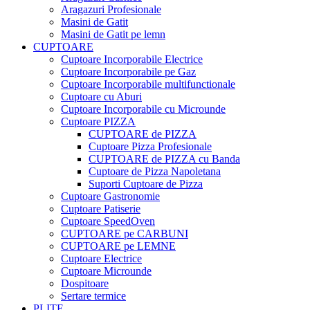
Aragazuri Profesionale
Masini de Gatit
Masini de Gatit pe lemn
CUPTOARE
Cuptoare Incorporabile Electrice
Cuptoare Incorporabile pe Gaz
Cuptoare Incorporabile multifunctionale
Cuptoare cu Aburi
Cuptoare Incorporabile cu Microunde
Cuptoare PIZZA
CUPTOARE de PIZZA
Cuptoare Pizza Profesionale
CUPTOARE de PIZZA cu Banda
Cuptoare de Pizza Napoletana
Suporti Cuptoare de Pizza
Cuptoare Gastronomie
Cuptoare Patiserie
Cuptoare SpeedOven
CUPTOARE pe CARBUNI
CUPTOARE pe LEMNE
Cuptoare Electrice
Cuptoare Microunde
Dospitoare
Sertare termice
PLITE