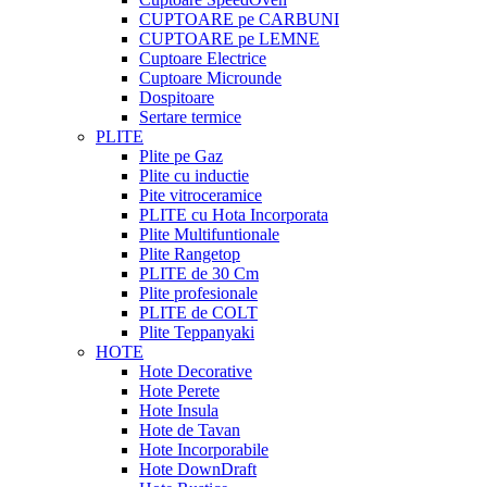
CUPTOARE pe CARBUNI
CUPTOARE pe LEMNE
Cuptoare Electrice
Cuptoare Microunde
Dospitoare
Sertare termice
PLITE
Plite pe Gaz
Plite cu inductie
Pite vitroceramice
PLITE cu Hota Incorporata
Plite Multifuntionale
Plite Rangetop
PLITE de 30 Cm
Plite profesionale
PLITE de COLT
Plite Teppanyaki
HOTE
Hote Decorative
Hote Perete
Hote Insula
Hote de Tavan
Hote Incorporabile
Hote DownDraft