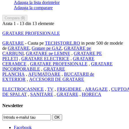
Adauga la lista dorintelor
Adauga la comparare
Compara (
0
)
Arata 1 - 13 din 13 elemente
GRATARE PROFESIONALE
GRATARE
- Cauta pe
TECHSTORE.RO
in peste 500 de modele
de
GRATARE
,
Gratare pe GAZ
,
GRATARE pe
CARBUNI
,
GRATARE pe LEMNE
,
GRATARE PE
PELETI
,
GRATARE ELECTRICE
,
GRATARE
CERAMICE
,
GRATARE PROFESIONALE
,
GRATARE
INCORPORABILE
,
GRATARE
PLANCHA
,
AFUMATOARE
,
BUCATARII de
EXTERIOR
,
ACCESORII DE GRATARE
ELECTROCASNICE
,
TV
,
FRIGIDERE
,
ARAGAZE
,
CUPTO
DE SPALAT
,
SANITARE
,
GRATARE
,
HORECA
Newsletter
OK
Facebook