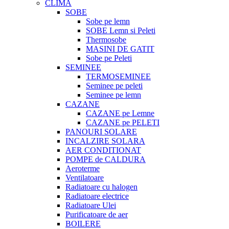
CLIMA
SOBE
Sobe pe lemn
SOBE Lemn si Peleti
Thermosobe
MASINI DE GATIT
Sobe pe Peleti
SEMINEE
TERMOSEMINEE
Seminee pe peleti
Seminee pe lemn
CAZANE
CAZANE pe Lemne
CAZANE pe PELETI
PANOURI SOLARE
INCALZIRE SOLARA
AER CONDITIONAT
POMPE de CALDURA
Aeroterme
Ventilatoare
Radiatoare cu halogen
Radiatoare electrice
Radiatoare Ulei
Purificatoare de aer
BOILERE