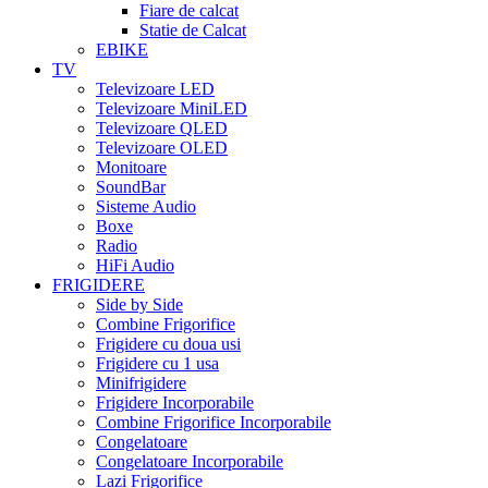
Fiare de calcat
Statie de Calcat
EBIKE
TV
Televizoare LED
Televizoare MiniLED
Televizoare QLED
Televizoare OLED
Monitoare
SoundBar
Sisteme Audio
Boxe
Radio
HiFi Audio
FRIGIDERE
Side by Side
Combine Frigorifice
Frigidere cu doua usi
Frigidere cu 1 usa
Minifrigidere
Frigidere Incorporabile
Combine Frigorifice Incorporabile
Congelatoare
Congelatoare Incorporabile
Lazi Frigorifice