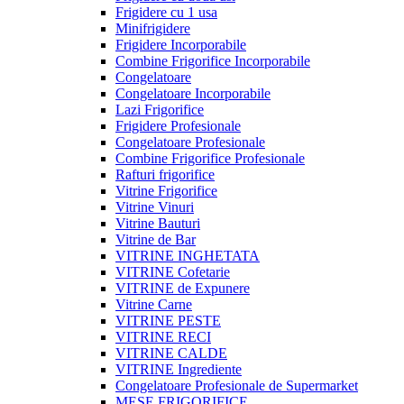
Frigidere cu 1 usa
Minifrigidere
Frigidere Incorporabile
Combine Frigorifice Incorporabile
Congelatoare
Congelatoare Incorporabile
Lazi Frigorifice
Frigidere Profesionale
Congelatoare Profesionale
Combine Frigorifice Profesionale
Rafturi frigorifice
Vitrine Frigorifice
Vitrine Vinuri
Vitrine Bauturi
Vitrine de Bar
VITRINE INGHETATA
VITRINE Cofetarie
VITRINE de Expunere
Vitrine Carne
VITRINE PESTE
VITRINE RECI
VITRINE CALDE
VITRINE Ingrediente
Congelatoare Profesionale de Supermarket
MESE FRIGORIFICE