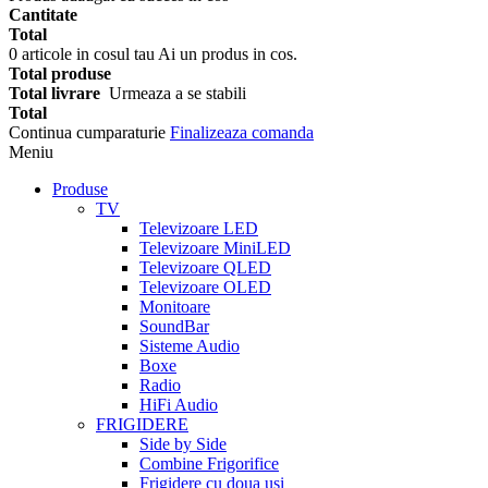
Cantitate
Total
0
articole in cosul tau
Ai un produs in cos.
Total produse
Total livrare
Urmeaza a se stabili
Total
Continua cumparaturie
Finalizeaza comanda
Meniu
Produse
TV
Televizoare LED
Televizoare MiniLED
Televizoare QLED
Televizoare OLED
Monitoare
SoundBar
Sisteme Audio
Boxe
Radio
HiFi Audio
FRIGIDERE
Side by Side
Combine Frigorifice
Frigidere cu doua usi