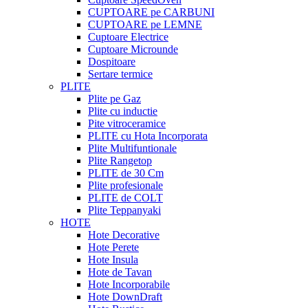
CUPTOARE pe CARBUNI
CUPTOARE pe LEMNE
Cuptoare Electrice
Cuptoare Microunde
Dospitoare
Sertare termice
PLITE
Plite pe Gaz
Plite cu inductie
Pite vitroceramice
PLITE cu Hota Incorporata
Plite Multifuntionale
Plite Rangetop
PLITE de 30 Cm
Plite profesionale
PLITE de COLT
Plite Teppanyaki
HOTE
Hote Decorative
Hote Perete
Hote Insula
Hote de Tavan
Hote Incorporabile
Hote DownDraft