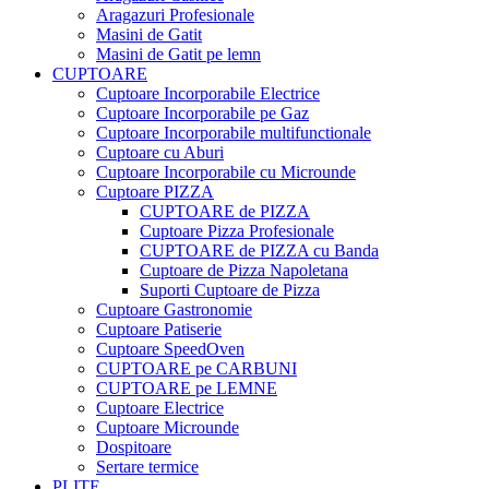
Aragazuri Profesionale
Masini de Gatit
Masini de Gatit pe lemn
CUPTOARE
Cuptoare Incorporabile Electrice
Cuptoare Incorporabile pe Gaz
Cuptoare Incorporabile multifunctionale
Cuptoare cu Aburi
Cuptoare Incorporabile cu Microunde
Cuptoare PIZZA
CUPTOARE de PIZZA
Cuptoare Pizza Profesionale
CUPTOARE de PIZZA cu Banda
Cuptoare de Pizza Napoletana
Suporti Cuptoare de Pizza
Cuptoare Gastronomie
Cuptoare Patiserie
Cuptoare SpeedOven
CUPTOARE pe CARBUNI
CUPTOARE pe LEMNE
Cuptoare Electrice
Cuptoare Microunde
Dospitoare
Sertare termice
PLITE