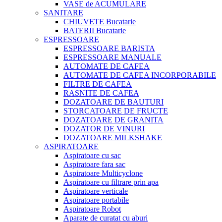
VASE de ACUMULARE
SANITARE
CHIUVETE Bucatarie
BATERII Bucatarie
ESPRESSOARE
ESPRESSOARE BARISTA
ESPRESSOARE MANUALE
AUTOMATE DE CAFEA
AUTOMATE DE CAFEA INCORPORABILE
FILTRE DE CAFEA
RASNITE DE CAFEA
DOZATOARE DE BAUTURI
STORCATOARE DE FRUCTE
DOZATOARE DE GRANITA
DOZATOR DE VINURI
DOZATOARE MILKSHAKE
ASPIRATOARE
Aspiratoare cu sac
Aspiratoare fara sac
Aspiratoare Multicyclone
Aspiratoare cu filtrare prin apa
Aspiratoare verticale
Aspiratoare portabile
Aspiratoare Robot
Aparate de curatat cu aburi