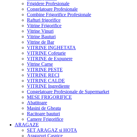
Frigidere Profesionale
Congelatoare Profesionale
Combine Frigorifice Profesionale
Rafturi frigorifice
Vitrine Frigorifice
Vitrine Vinuri
Vitrine Bauturi
Vitrine de Bar
VITRINE INGHETATA
VITRINE Cofetarie
VITRINE de Expunere
Vitrine Carne
VITRINE PESTE
VITRINE RECI
VITRINE CALDE
VITRINE Ingrediente
Congelatoare Profesionale de Supermarket
MESE FRIGORIFICE
Abatitoare
Masini de Gheata
Racitoare bauturi
Camere Frigorifice
ARAGAZE
SET ARAGAZ si HOTA
Aragazuri Casnice