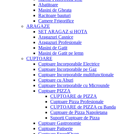
Abatitoare
Masini de Gheata
Racitoare bauturi
Camere Frigorifice
ARAGAZE
SET ARAGAZ si HOTA
Aragazuri Casnice
Aragazuri Profesionale
Masini de Gatit
Masini de Gatit pe lemn
CUPTOARE
Cuptoare Incorporabile Electrice
Cuptoare Incorporabile pe Gaz
Cuptoare Incorporabile multifunctionale
Cuptoare cu Aburi
Cuptoare Incorporabile cu Microunde
Cuptoare PIZZA
CUPTOARE de PIZZA
Cuptoare Pizza Profesionale
CUPTOARE de PIZZA cu Banda
Cuptoare de Pizza Napoletana
Suporti Cuptoare de Pizza
Cuptoare Gastronomie
Cuptoare Patiserie
Cuptoare SpeedOven