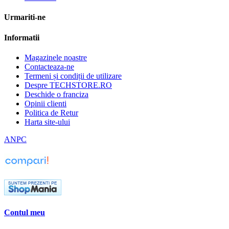
Urmariti-ne
Informatii
Magazinele noastre
Contacteaza-ne
Termeni și condiții de utilizare
Despre TECHSTORE.RO
Deschide o franciza
Opinii clienti
Politica de Retur
Harta site-ului
ANPC
Contul meu