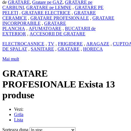
de
GRATARE
,
Gratare pe GAZ
,
GRATARE pe
CARBUNI
,
GRATARE pe LEMNE
,
GRATARE PE
PELETI
,
GRATARE ELECTRICE
,
GRATARE
CERAMICE
,
GRATARE PROFESIONALE
,
GRATARE
INCORPORABILE
,
GRATARE
PLANCHA
,
AFUMATOARE
,
BUCATARII de
EXTERIOR
,
ACCESORII DE GRATARE
ELECTROCASNICE
,
TV
,
FRIGIDERE
,
ARAGAZE
,
CUPTO
DE SPALAT
,
SANITARE
,
GRATARE
,
HORECA
Mai mult
GRATARE
PROFESIONALE
Exista 13
produse
Vezi:
Grila
Lista
Sorteaza dupa