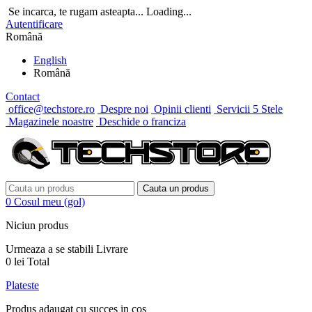
Se incarca, te rugam asteapta...
Loading...
Autentificare
Română
English
Română
Contact
office@techstore.ro
Despre noi
Opinii clienti
Servicii 5 Stele
Magazinele noastre
Deschide o franciza
Cauta un produs
0
Cosul meu
(gol)
Niciun produs
Urmeaza a se stabili
Livrare
0 lei
Total
Plateste
Produs adaugat cu succes in cos