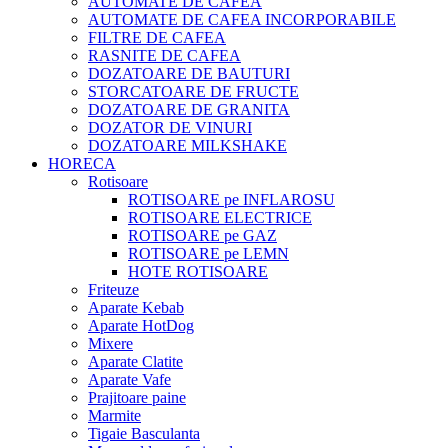
AUTOMATE DE CAFEA
AUTOMATE DE CAFEA INCORPORABILE
FILTRE DE CAFEA
RASNITE DE CAFEA
DOZATOARE DE BAUTURI
STORCATOARE DE FRUCTE
DOZATOARE DE GRANITA
DOZATOR DE VINURI
DOZATOARE MILKSHAKE
HORECA
Rotisoare
ROTISOARE pe INFLAROSU
ROTISOARE ELECTRICE
ROTISOARE pe GAZ
ROTISOARE pe LEMN
HOTE ROTISOARE
Friteuze
Aparate Kebab
Aparate HotDog
Mixere
Aparate Clatite
Aparate Vafe
Prajitoare paine
Marmite
Tigaie Basculanta