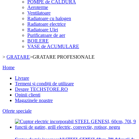
POMPE de CALDURA
Aeroterme
Ventilatoare
Radiatoare cu halogen
Radiatoare electrice
Radiatoare Ulei
Purificatoare de aer
BOILERE
VASE de ACUMULARE
>
GRATARE
>
GRATARE PROFESIONALE
Home
Livrare
Termeni și condiții de utilizare
Despre TECHSTORE.RO
Opinii clienti
Magazinele noastre
Oferte speciale