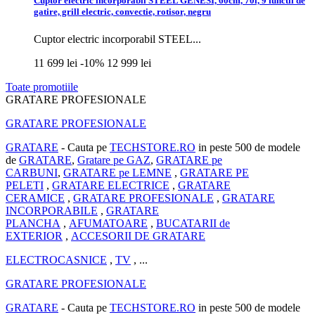
Cuptor electric incorporabil STEEL GENESI, 60cm, 70l, 9 functii de
gatire, grill electric, convectie, rotisor, negru
Cuptor electric incorporabil STEEL...
11 699 lei
-10%
12 999 lei
Toate promotiile
GRATARE PROFESIONALE
GRATARE PROFESIONALE
GRATARE
- Cauta pe
TECHSTORE.RO
in peste 500 de modele
de
GRATARE
,
Gratare pe GAZ
,
GRATARE pe
CARBUNI
,
GRATARE pe LEMNE
,
GRATARE PE
PELETI
,
GRATARE ELECTRICE
,
GRATARE
CERAMICE
,
GRATARE PROFESIONALE
,
GRATARE
INCORPORABILE
,
GRATARE
PLANCHA
,
AFUMATOARE
,
BUCATARII de
EXTERIOR
,
ACCESORII DE GRATARE
ELECTROCASNICE
,
TV
, ...
GRATARE PROFESIONALE
GRATARE
- Cauta pe
TECHSTORE.RO
in peste 500 de modele