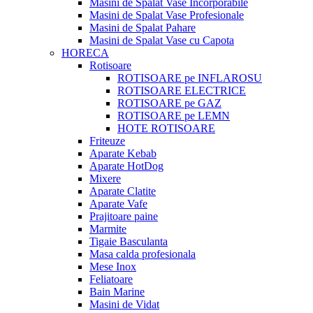
Masini de Spalat Vase Incorporabile
Masini de Spalat Vase Profesionale
Masini de Spalat Pahare
Masini de Spalat Vase cu Capota
HORECA
Rotisoare
ROTISOARE pe INFLAROSU
ROTISOARE ELECTRICE
ROTISOARE pe GAZ
ROTISOARE pe LEMN
HOTE ROTISOARE
Friteuze
Aparate Kebab
Aparate HotDog
Mixere
Aparate Clatite
Aparate Vafe
Prajitoare paine
Marmite
Tigaie Basculanta
Masa calda profesionala
Mese Inox
Feliatoare
Bain Marine
Masini de Vidat