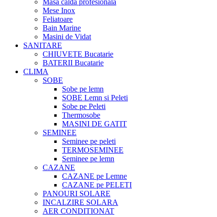
Masa calda profesionala
Mese Inox
Feliatoare
Bain Marine
Masini de Vidat
SANITARE
CHIUVETE Bucatarie
BATERII Bucatarie
CLIMA
SOBE
Sobe pe lemn
SOBE Lemn si Peleti
Sobe pe Peleti
Thermosobe
MASINI DE GATIT
SEMINEE
Seminee pe peleti
TERMOSEMINEE
Seminee pe lemn
CAZANE
CAZANE pe Lemne
CAZANE pe PELETI
PANOURI SOLARE
INCALZIRE SOLARA
AER CONDITIONAT