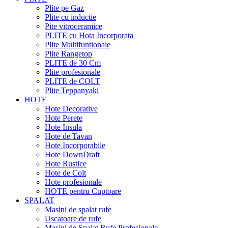
Plite pe Gaz
Plite cu inductie
Pite vitroceramice
PLITE cu Hota Incorporata
Plite Multifuntionale
Plite Rangetop
PLITE de 30 Cm
Plite profesionale
PLITE de COLT
Plite Teppanyaki
HOTE
Hote Decorative
Hote Perete
Hote Insula
Hote de Tavan
Hote Incorporabile
Hote DownDraft
Hote Rustice
Hote de Colt
Hote profesionale
HOTE pentru Cuptoare
SPALAT
Masini de spalat rufe
Uscatoare de rufe
Masini de Spalat Rufe Profesionale