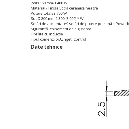
Jos
Ø 160 mm-1.400 W
Material / Finisaj
Sticlă ceramică neagră
Putere totala
3,700 W
Sus
Ø 200 mm-2.300 (3.000) * W
Setări de alimentare
9 setări de putere pe zonă + Power
Siguranță
Echipament de siguranta
Tip
Plita cu inductie
Tipul comenzilor
Atingeți Control
Date tehnice