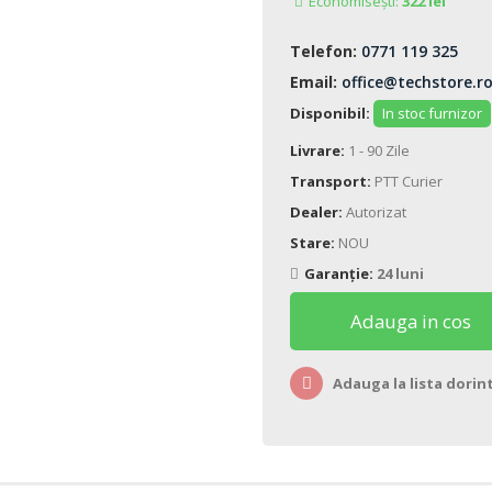
Economisești:
322 lei
Telefon:
0771 119 325
Email:
office@techstore.r
Disponibil:
In stoc furnizor
Livrare:
1 - 90 Zile
Transport:
PTT Curier
Dealer:
Autorizat
Stare:
NOU
Garanție:
24 luni
Adauga in cos
Adauga la lista dorin