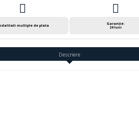
Garanție:
dalitati multiple de plata
24 luni
Descriere