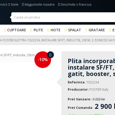
vicii 5 Stele
Magazinele noastre
Deschide o franciza
CUPTOARE
PLITE
HOTE
SPALAT
GRATARE
E
 FOSTER ELETTRA 7322234, INSTALARE SF/FT, INDUCTIE, 29CM, 2 ZONE DE GAT
-10%
Plita incorporab
instalare SF/FT
gatit, booster, 
Referinta:
7322234
Producator:
FOSTER Italy
Pret Vanzare:
3 222 lei
2 900 
Pret Comanda: