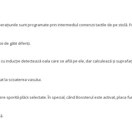
erațiunile sunt programate prin intermediul comenzii tactile de pe sticlă.
F
 de gătit diferiți.
 cu inducție detectează oala care se află pe ele, dar calculează și supraf
at la scoaterea vasului.
re sporită plăcii selectate.
În special, când Boosterul este activat, placa 
ă.