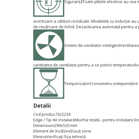
Siguranță
Toate plitele electrice au cea 
avertizare a căldurii reziduale.
Modelele cu inducție au u
de revărsare de lichid;
Dezactivarea automată pentru a p
Sistem de ventilator inteligent
Ventilarea
cantitatea de ventilație pentru a se potrivi temperaturilo
Temporizator
Cronometru independent din
Detalii
Cod produs
7322234
Edge / Tip de instalare
Muchie teșită - pentru instalare î
Dimensiuni
290x520 mm
Element de încălzire
Două zone
Elimina
Verificați fișa tehnică