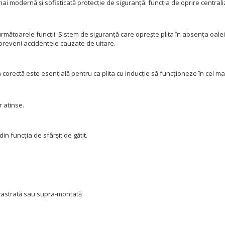
mai modernă și sofisticată protecție de siguranță: funcția de oprire centrali
rmătoarele funcții: Sistem de siguranță care oprește plita în absența oalei
reveni accidentele cauzate de uitare.
 corectă este esențială pentru ca plita cu inducție să funcționeze în cel m
r atinse.
 funcția de sfârșit de gătit.
ncastrată sau supra-montată