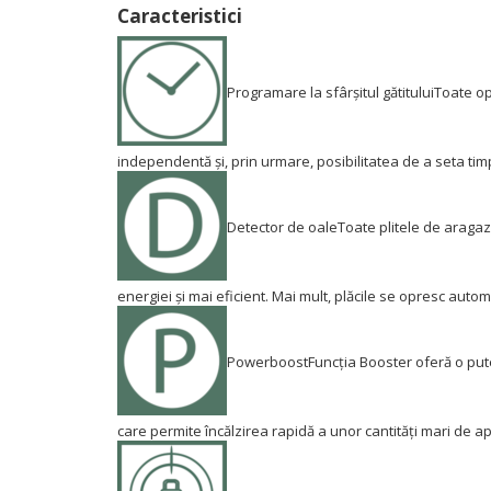
Caracteristici
Programare la sfârșitul gătitului
Toate op
independentă și, prin urmare, posibilitatea de a seta timpii
Detector de oale
Toate plitele de aragaz
energiei și mai eficient.
Mai mult, plăcile se opresc autom
Powerboost
Funcția Booster oferă o pute
care permite încălzirea rapidă a unor cantități mari de ap