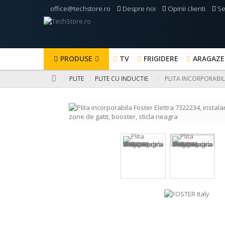
office@techstore.ro
Despre noi
Opinii clienti
Ser
PRODUSE
TV
FRIGIDERE
ARAGAZE
PLITE
PLITE CU INDUCTIE
PLITA INCORPORABILA