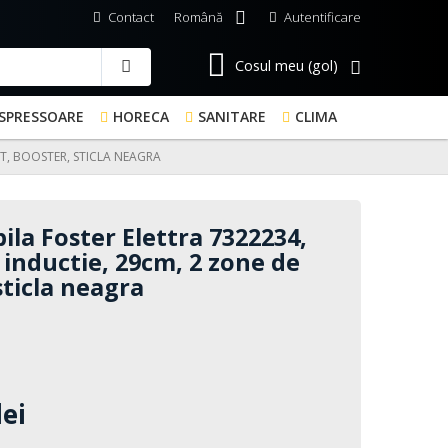
Contact
Română
Autentificare
Cosul meu
(gol)
SPRESSOARE
HORECA
SANITARE
CLIMA
IT, BOOSTER, STICLA NEAGRA
ila Foster Elettra 7322234,
, inductie, 29cm, 2 zone de
sticla neagra
lei