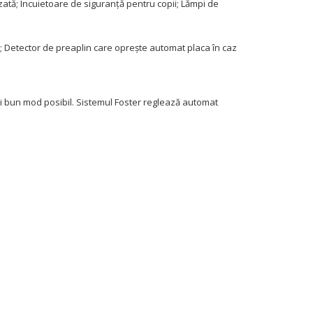
zată;
Încuietoare de siguranță pentru copii;
Lămpi de
;
Detector de preaplin care oprește automat placa în caz
ai bun mod posibil.
Sistemul Foster reglează automat