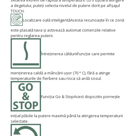
setarea extrem de rapidă a temperaturii: cu o ușoară atingere
a degetului, puteți selecta nivelul de putere dorit pe afișajul
TOUCH.
Localizare oală inteligentă
Acesta recunoaște în ce zonă
este plasată tava și activează automat comenzile relative
pentru reglarea puterii.
Întreținerea căldurii
Funcție care permite
menținerea caldă a mâncării ușor (70 ° C), fără a atinge
temperaturile de fierbere sau risca să ardă sosul.
Funcția Go & Stop
Acest dispozitiv pornește
inițial plăcile la putere maximă până la atingerea temperaturii
selectate.