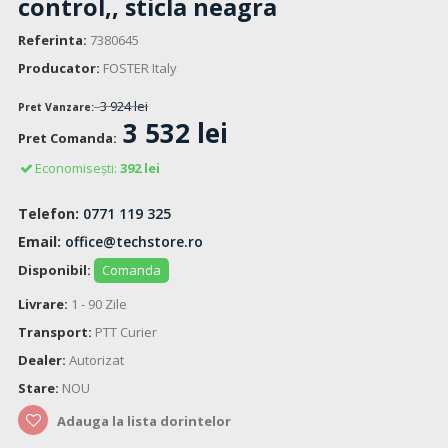
control,, sticla neagra
Referinta:
7380645
Producator:
FOSTER Italy
3 924 lei
Pret Vanzare:
3 532 lei
Pret Comanda:
Economisești:
392 lei
Telefon:
0771 119 325
Email:
office@techstore.ro
Disponibil:
Comanda
Livrare:
1 - 90 Zile
Transport:
PTT Curier
Dealer:
Autorizat
Stare:
NOU
Adauga la lista dorintelor