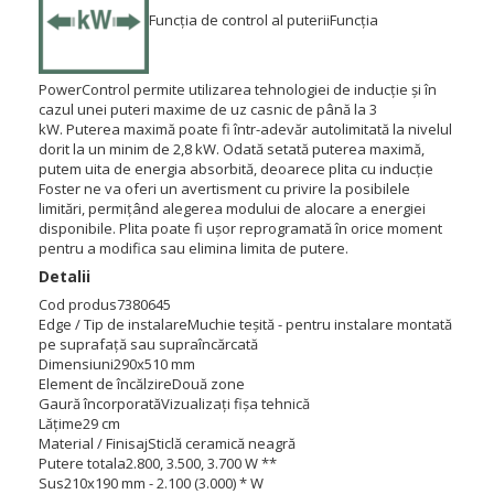
Funcția de control al puterii
Funcția
PowerControl permite utilizarea tehnologiei de inducție și în
cazul unei puteri maxime de uz casnic de până la 3
kW.
Puterea maximă poate fi într-adevăr autolimitată la nivelul
dorit la un minim de 2,8 kW.
Odată setată puterea maximă,
putem uita de energia absorbită, deoarece plita cu inducție
Foster ne va oferi un avertisment cu privire la posibilele
limitări, permițând alegerea modului de alocare a energiei
disponibile.
Plita poate fi ușor reprogramată în orice moment
pentru a modifica sau elimina limita de putere.
Detalii
Cod produs
7380645
Edge / Tip de instalare
Muchie teșită - pentru instalare montată
pe suprafață sau supraîncărcată
Dimensiuni
290x510 mm
Element de încălzire
Două zone
Gaură încorporată
Vizualizați fișa tehnică
Lăţime
29 cm
Material / Finisaj
Sticlă ceramică neagră
Putere totala
2.800, 3.500, 3.700 W **
Sus
210x190 mm - 2.100 (3.000) * W