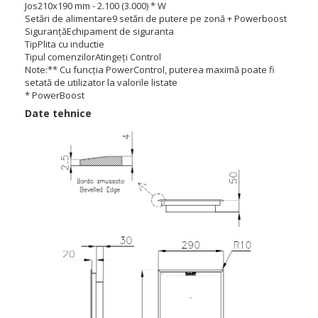
Jos
210x190 mm - 2.100 (3.000) * W
Setări de alimentare
9 setări de putere pe zonă + Powerboost
Siguranță
Echipament de siguranta
Tip
Plita cu inductie
Tipul comenzilor
Atingeți Control
Note:
** Cu funcția PowerControl, puterea maximă poate fi
setată de utilizator la valorile listate
* PowerBoost
Date tehnice