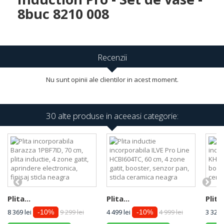
8buc 8210 008
Recenzii
Nu sunt opinii ale clientilor in acest moment.
30 alte produse in aceeasi categorie:
Plita...
Plita...
Plita.
8 369 lei
9 299 lei
4 499 lei
4 999 lei
3 329 
-10%
-10%