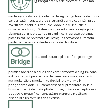
Siguranță
Toate plitele electrice au cea mai
modernă și sofisticată protecție de siguranță: funcția de oprire
centralizată;
Încuietoare de siguranță pentru copii;
Lămpi de
avertizare a căldurii reziduale.
Modelele cu inducție au
următoarele funcții: Sistem de siguranță care oprește plita în
absența oalei;
Detector de preaplin care oprește automat
placa în caz de revărsare de lichid;
Dezactivarea automată
pentru a preveni accidentele cauzate de uitare.
Zona podului
Noile plite cu funcție Bridge
permit asocierea a două zone care formează o singură zonă
extinsă de gătit pentru oale de dimensiuni mari, sau pentru
mai multe gătite simultan, cu flexibilitate maximă în
poziționarea oalei.
Cu caracteristica suplimentară Double
Booster oferită de toate plitele Bridge, puterea excepțională
de 3700 W poate fi concentrată pe o singură placă sau
disponibilă uniform în zona extinsă.