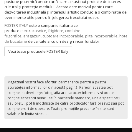
pasiune puternică pentru artă, care a susținut proiecte de interes
cultural și protecția mediului. Acesta este motivul pentru care
dezvoltarea industrială și interesul artistic conduc la o combinație de
evenimente utile pentru înțelegerea trecutului nostru.
FOSTER ITALY
este o companie italiana ce
produce
electrocasnice
,
frigidere
,
combine
frigorifice
,
aragazuri
,
cuptoare incorporabile
,
plite incorporabile
,
hote
de bucatarie
de calitate si cu un design inconfundabil.
Vezi toate produsele FOSTER Italy
Magazinul nostru face eforturi permanente pentru a păstra
acurateţea informaţiilor din acestă pagină. Rareori acestea pot
conţine inadvertenţe: fotografia are caracter informativ şi poate
conţine accesorii neincluse în pachetele standard, unele specificaţii
sau preţul, pot fi modificate de catre producător fără preaviz sau pot
conţine erori de operare. Toate promoţiile prezente în site sunt
valabile în limita stocului.