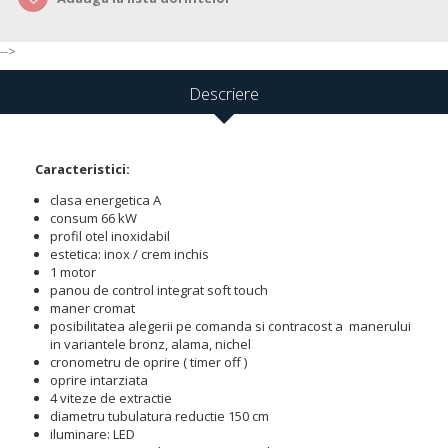
-->
Descriere
Caracteristici:
clasa energetica A
consum 66 kW
profil otel inoxidabil
estetica: inox / crem inchis
1 motor
panou de control integrat soft touch
maner cromat
posibilitatea alegerii pe comanda si contracost a manerului
in variantele bronz, alama, nichel
cronometru de oprire ( timer off )
oprire intarziata
4 viteze de extractie
diametru tubulatura reductie 150 cm
iluminare: LED