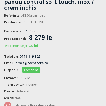
panou control soft touch, inox /
crem inchis
Referinta:
AKL90creminchis
Producator:
STEEL CUCINE
9 199 lei
Pret Vanzare:
8 279 lei
Pret Comanda:
Economisești:
920 lei
Telefon:
0771 119 325
Email:
office@techstore.ro
Disponibil:
Comanda
Livrare:
1 - 90 Zile
Transport:
PTT Curier
Dealer:
Autorizat
Stare:
NOU
Adauga la lista dorintelor