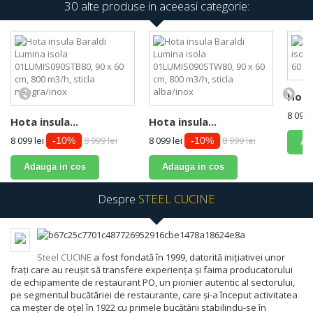
30 alte produse in aceeasi categorie:
Hota 
8 099 
Hota insula...
Hota insula...
8 099 lei
8 999 lei
8 099 lei
8 999 lei
-10%
-10%
Ad
Adauga in cos
Adauga in cos
Despre
STEEL CUCINE
Steel CUCINE
a fost fondată în 1999, datorită inițiativei unor
frați care au reușit să transfere experiența și faima producatorului
de echipamente de restaurant PO, un pionier autentic al sectorului,
pe segmentul bucătăriei de restaurante, care și-a început activitatea
ca meșter de oțel în 1922 cu primele bucătării stabilindu-se în