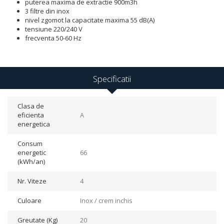
puterea maxima de extractie 900m3h
3 filtre din inox
nivel zgomot la capacitate maxima 55 dB(A)
tensiune 220/240 V
frecventa 50-60 Hz
Specificatii
Clasa de
eficienta
A
energetica
Consum
energetic
66
(kWh/an)
Nr. Viteze
4
Culoare
Inox / crem inchis
Greutate (Kg)
20