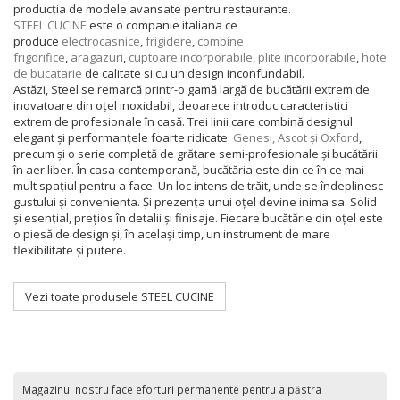
producția de modele avansate pentru restaurante.
STEEL CUCINE
este o companie italiana ce
produce
electrocasnice
,
frigidere
,
combine
frigorifice
,
aragazuri
,
cuptoare incorporabile
,
plite incorporabile
,
hote
de bucatarie
de calitate si cu un design inconfundabil.
Astăzi, Steel se remarcă printr-o gamă largă de bucătării extrem de
inovatoare din oțel inoxidabil, deoarece introduc caracteristici
extrem de profesionale în casă. Trei linii care combină designul
elegant și performanțele foarte ridicate:
Genesi, Ascot și Oxford
,
precum și o serie completă de grătare semi-profesionale și bucătării
în aer liber. În casa contemporană, bucătăria este din ce în ce mai
mult spațiul pentru a face. Un loc intens de trăit, unde se îndeplinesc
gustului și convenienta. Și prezența unui oțel devine inima sa. Solid
și esențial, prețios în detalii și finisaje. Fiecare bucătărie din oțel este
o piesă de design și, în același timp, un instrument de mare
flexibilitate și putere.
Vezi toate produsele STEEL CUCINE
Magazinul nostru face eforturi permanente pentru a păstra