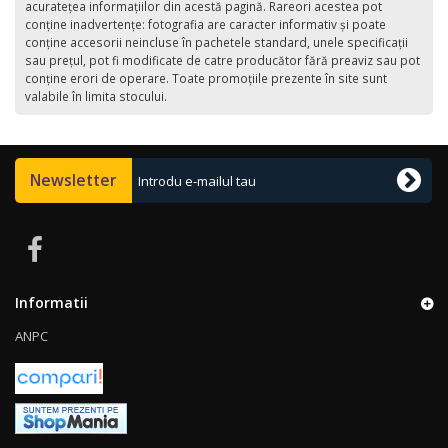
acurateţea informaţiilor din acestă pagină. Rareori acestea pot
conţine inadvertenţe: fotografia are caracter informativ şi poate
conţine accesorii neincluse în pachetele standard, unele specificaţii
sau preţul, pot fi modificate de catre producător fără preaviz sau pot
conţine erori de operare. Toate promoţiile prezente în site sunt
valabile în limita stocului.
Newsletter
Informatii
ANPC