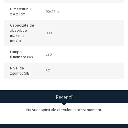
Dimensiuni (L
90x55 cm
x A x I cm)
Capacitate de
absorbtie
900
maxima
(mc/h)
Lampa
LED
iluminare (W)
Nivel de
57
zgomot (dB)
Recenzii
Nu sunt opinii ale clientilor in acest moment.