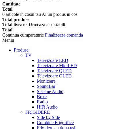
Cantitate
Total
0
articole in cosul tau
Ai un produs in cos.
Total produse
Total livrare
Urmeaza a se stabili
Total
Continua cumparaturie
Finalizeaza comanda
Meniu
Produse
TV
Televizoare LED
Televizoare MiniLED
Televizoare QLED
Televizoare OLED
Monitoare
SoundBar
Sisteme Audio
Boxe
Radio
HiFi Audio
FRIGIDERE
Side by Side
Combine Frigorifice
Frigidere cu doua usi