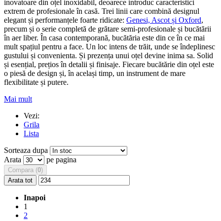
inovatoare din oțel inoxidabil, deoarece introduc caracteristici
extrem de profesionale în casă. Trei linii care combină designul
elegant și performanțele foarte ridicate:
Genesi, Ascot și Oxford
,
precum și o serie completă de grătare semi-profesionale și bucătării
în aer liber. În casa contemporană, bucătăria este din ce în ce mai
mult spațiul pentru a face. Un loc intens de trăit, unde se îndeplinesc
gustului și convenienta. Și prezența unui oțel devine inima sa. Solid
și esențial, prețios în detalii și finisaje. Fiecare bucătărie din oțel este
o piesă de design și, în același timp, un instrument de mare
flexibilitate și putere.
Mai mult
Vezi:
Grila
Lista
Sorteaza dupa
Arata
pe pagina
Compara (
0
)
Arata tot
Inapoi
1
2