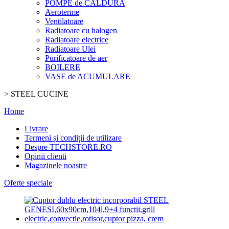
POMPE de CALDURA
Aeroterme
Ventilatoare
Radiatoare cu halogen
Radiatoare electrice
Radiatoare Ulei
Purificatoare de aer
BOILERE
VASE de ACUMULARE
>
STEEL CUCINE
Home
Livrare
Termeni și condiții de utilizare
Despre TECHSTORE.RO
Opinii clienti
Magazinele noastre
Oferte speciale