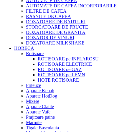
AUTOMATE DE CAFEA
AUTOMATE DE CAFEA INCORPORABILE
FILTRE DE CAFEA
RASNITE DE CAFEA
DOZATOARE DE BAUTURI
STORCATOARE DE FRUCTE
DOZATOARE DE GRANITA
DOZATOR DE VINURI
DOZATOARE MILKSHAKE
HORECA
Rotisoare
ROTISOARE pe INFLAROSU
ROTISOARE ELECTRICE
ROTISOARE pe GAZ
ROTISOARE pe LEMN
HOTE ROTISOARE
Friteuze
Aparate Kebab
Aparate HotDog
Mixere
Aparate Clatite
Aparate Vafe
Prajitoare paine
Marmite
Tigaie Basculanta