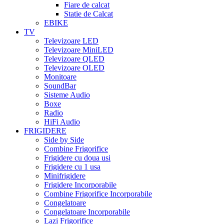
Fiare de calcat
Statie de Calcat
EBIKE
TV
Televizoare LED
Televizoare MiniLED
Televizoare QLED
Televizoare OLED
Monitoare
SoundBar
Sisteme Audio
Boxe
Radio
HiFi Audio
FRIGIDERE
Side by Side
Combine Frigorifice
Frigidere cu doua usi
Frigidere cu 1 usa
Minifrigidere
Frigidere Incorporabile
Combine Frigorifice Incorporabile
Congelatoare
Congelatoare Incorporabile
Lazi Frigorifice