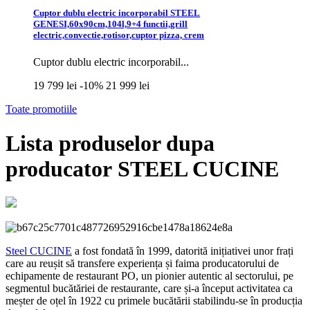
Cuptor dublu electric incorporabil STEEL
GENESI,60x90cm,104l,9+4 functii,grill
electric,convectie,rotisor,cuptor pizza, crem
Cuptor dublu electric incorporabil...
19 799 lei
-10%
21 999 lei
Toate promotiile
Lista produselor dupa
producator STEEL CUCINE
Steel CUCINE
a fost fondată în 1999, datorită inițiativei unor frați
care au reușit să transfere experiența și faima producatorului de
echipamente de restaurant PO, un pionier autentic al sectorului, pe
segmentul bucătăriei de restaurante, care și-a început activitatea ca
meșter de oțel în 1922 cu primele bucătării stabilindu-se în producția