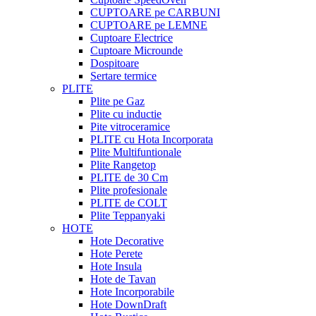
CUPTOARE pe CARBUNI
CUPTOARE pe LEMNE
Cuptoare Electrice
Cuptoare Microunde
Dospitoare
Sertare termice
PLITE
Plite pe Gaz
Plite cu inductie
Pite vitroceramice
PLITE cu Hota Incorporata
Plite Multifuntionale
Plite Rangetop
PLITE de 30 Cm
Plite profesionale
PLITE de COLT
Plite Teppanyaki
HOTE
Hote Decorative
Hote Perete
Hote Insula
Hote de Tavan
Hote Incorporabile
Hote DownDraft