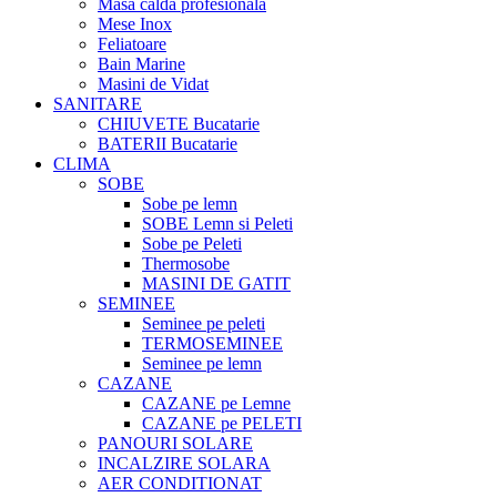
Masa calda profesionala
Mese Inox
Feliatoare
Bain Marine
Masini de Vidat
SANITARE
CHIUVETE Bucatarie
BATERII Bucatarie
CLIMA
SOBE
Sobe pe lemn
SOBE Lemn si Peleti
Sobe pe Peleti
Thermosobe
MASINI DE GATIT
SEMINEE
Seminee pe peleti
TERMOSEMINEE
Seminee pe lemn
CAZANE
CAZANE pe Lemne
CAZANE pe PELETI
PANOURI SOLARE
INCALZIRE SOLARA
AER CONDITIONAT