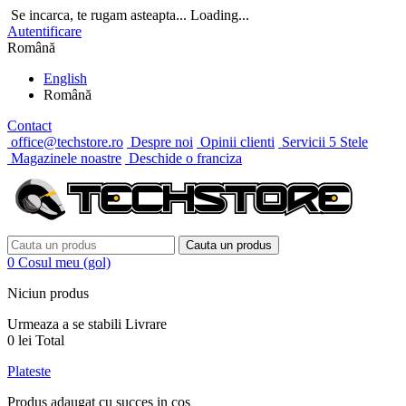
Se incarca, te rugam asteapta...
Loading...
Autentificare
Română
English
Română
Contact
office@techstore.ro
Despre noi
Opinii clienti
Servicii 5 Stele
Magazinele noastre
Deschide o franciza
Cauta un produs
0
Cosul meu
(gol)
Niciun produs
Urmeaza a se stabili
Livrare
0 lei
Total
Plateste
Produs adaugat cu succes in cos