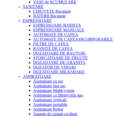
VASE de ACUMULARE
SANITARE
CHIUVETE Bucatarie
BATERII Bucatarie
ESPRESSOARE
ESPRESSOARE BARISTA
ESPRESSOARE MANUALE
AUTOMATE DE CAFEA
AUTOMATE DE CAFEA INCORPORABILE
FILTRE DE CAFEA
RASNITE DE CAFEA
DOZATOARE DE BAUTURI
STORCATOARE DE FRUCTE
DOZATOARE DE GRANITA
DOZATOR DE VINURI
DOZATOARE MILKSHAKE
ASPIRATOARE
Aspiratoare cu sac
Aspiratoare fara sac
Aspiratoare Multicyclone
Aspiratoare cu filtrare prin apa
Aspiratoare verticale
Aspiratoare portabile
Aspiratoare Robot
Aparate de curatat cu aburi