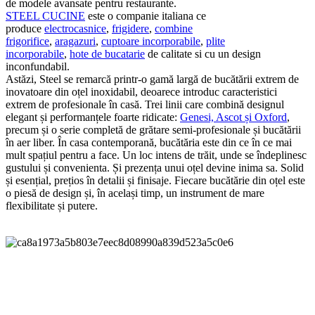
de modele avansate pentru restaurante.
STEEL CUCINE
este o companie italiana ce
produce
electrocasnice
,
frigidere
,
combine
frigorifice
,
aragazuri
,
cuptoare incorporabile
,
plite
incorporabile
,
hote de bucatarie
de calitate si cu un design
inconfundabil.
Astăzi, Steel se remarcă printr-o gamă largă de bucătării extrem de
inovatoare din oțel inoxidabil, deoarece introduc caracteristici
extrem de profesionale în casă. Trei linii care combină designul
elegant și performanțele foarte ridicate:
Genesi, Ascot și Oxford
,
precum și o serie completă de grătare semi-profesionale și bucătării
în aer liber. În casa contemporană, bucătăria este din ce în ce mai
mult spațiul pentru a face. Un loc intens de trăit, unde se îndeplinesc
gustului și convenienta. Și prezența unui oțel devine inima sa. Solid
și esențial, prețios în detalii și finisaje. Fiecare bucătărie din oțel este
o piesă de design și, în același timp, un instrument de mare
flexibilitate și putere.