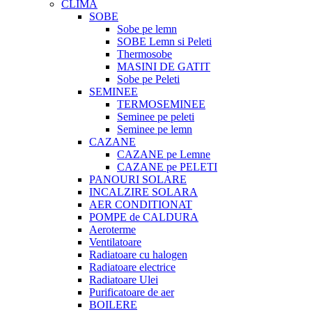
CLIMA
SOBE
Sobe pe lemn
SOBE Lemn si Peleti
Thermosobe
MASINI DE GATIT
Sobe pe Peleti
SEMINEE
TERMOSEMINEE
Seminee pe peleti
Seminee pe lemn
CAZANE
CAZANE pe Lemne
CAZANE pe PELETI
PANOURI SOLARE
INCALZIRE SOLARA
AER CONDITIONAT
POMPE de CALDURA
Aeroterme
Ventilatoare
Radiatoare cu halogen
Radiatoare electrice
Radiatoare Ulei
Purificatoare de aer
BOILERE