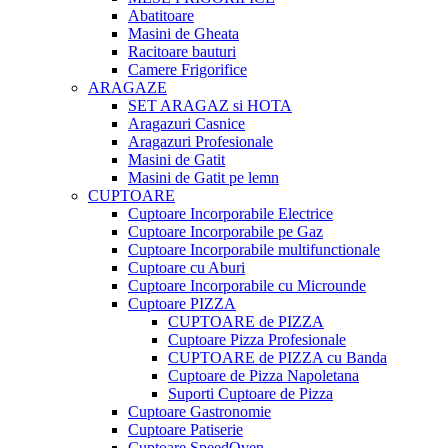
Abatitoare
Masini de Gheata
Racitoare bauturi
Camere Frigorifice
ARAGAZE
SET ARAGAZ si HOTA
Aragazuri Casnice
Aragazuri Profesionale
Masini de Gatit
Masini de Gatit pe lemn
CUPTOARE
Cuptoare Incorporabile Electrice
Cuptoare Incorporabile pe Gaz
Cuptoare Incorporabile multifunctionale
Cuptoare cu Aburi
Cuptoare Incorporabile cu Microunde
Cuptoare PIZZA
CUPTOARE de PIZZA
Cuptoare Pizza Profesionale
CUPTOARE de PIZZA cu Banda
Cuptoare de Pizza Napoletana
Suporti Cuptoare de Pizza
Cuptoare Gastronomie
Cuptoare Patiserie
Cuptoare SpeedOven