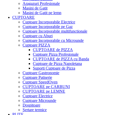
Aragazuri Profesionale
Masini de Gatit
Masini de Gatit pe lemn
CUPTOARE
Cuptoare Incorporabile Electrice
Cuptoare Incorporabile pe Gaz
Cuptoare Incorporabile multifunctionale
Cuptoare cu Aburi
Cuptoare Incorporabile cu Microunde
Cuptoare PIZZA
CUPTOARE de PIZZA
Cuptoare Pizza Profesionale
CUPTOARE de PIZZA cu Banda
Cuptoare de Pizza Napoletana
Suporti Cuptoare de Pizza
Cuptoare Gastronomie
Cuptoare Patiserie
Cuptoare SpeedOven
CUPTOARE pe CARBUNI
CUPTOARE pe LEMNE
Cuptoare Electrice
Cuptoare Microunde
Dospitoare
Sertare termice
PLITE