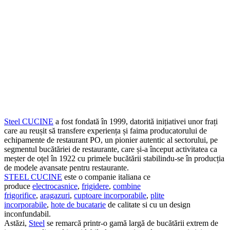
Steel CUCINE
a fost fondată în 1999, datorită inițiativei unor frați
care au reușit să transfere experiența și faima producatorului de
echipamente de restaurant PO, un pionier autentic al sectorului, pe
segmentul bucătăriei de restaurante, care și-a început activitatea ca
meșter de oțel în 1922 cu primele bucătării stabilindu-se în producția
de modele avansate pentru restaurante.
STEEL CUCINE
este o companie italiana ce
produce
electrocasnice
,
frigidere
,
combine
frigorifice
,
aragazuri
,
cuptoare incorporabile
,
plite
incorporabile
,
hote de bucatarie
de calitate si cu un design
inconfundabil.
Astăzi,
Steel
se remarcă printr-o gamă largă de bucătării extrem de