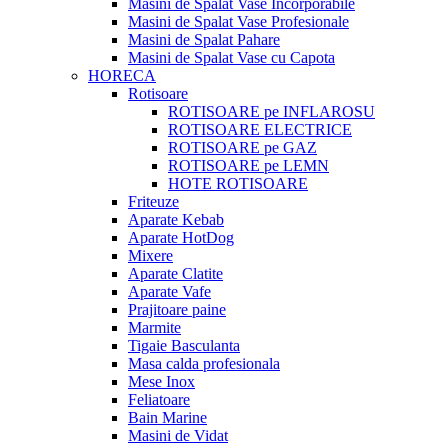
Masini de Spalat Vase Incorporabile
Masini de Spalat Vase Profesionale
Masini de Spalat Pahare
Masini de Spalat Vase cu Capota
HORECA
Rotisoare
ROTISOARE pe INFLAROSU
ROTISOARE ELECTRICE
ROTISOARE pe GAZ
ROTISOARE pe LEMN
HOTE ROTISOARE
Friteuze
Aparate Kebab
Aparate HotDog
Mixere
Aparate Clatite
Aparate Vafe
Prajitoare paine
Marmite
Tigaie Basculanta
Masa calda profesionala
Mese Inox
Feliatoare
Bain Marine
Masini de Vidat