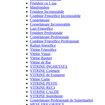
Frigidere cu 1 usa
Minifrigidere
Frigidere Incorporabile
Combine Frigorifice Incorporabile
Congelatoare
Congelatoare Incorporabile
Lazi Frigorifice
Frigidere Profesionale
Congelatoare Profesionale
Combine Frigorifice Profesionale
Rafturi frigorifice
Vitrine Frigorifice
Vitrine Vinuri
Vitrine Bauturi
Vitrine de Bar
VITRINE INGHETATA
VITRINE Cofetarie
VITRINE de Expunere
Vitrine Carne
VITRINE PESTE
VITRINE RECI
VITRINE CALDE
VITRINE Ingrediente
Congelatoare Profesionale de Supermarket
MESE FRIGORIFICE