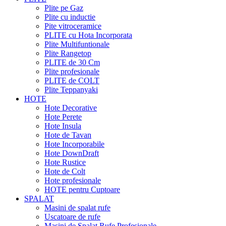
Plite pe Gaz
Plite cu inductie
Pite vitroceramice
PLITE cu Hota Incorporata
Plite Multifuntionale
Plite Rangetop
PLITE de 30 Cm
Plite profesionale
PLITE de COLT
Plite Teppanyaki
HOTE
Hote Decorative
Hote Perete
Hote Insula
Hote de Tavan
Hote Incorporabile
Hote DownDraft
Hote Rustice
Hote de Colt
Hote profesionale
HOTE pentru Cuptoare
SPALAT
Masini de spalat rufe
Uscatoare de rufe
Masini de Spalat Rufe Profesionale