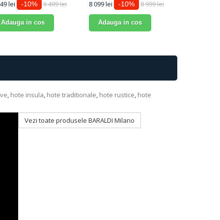
49 lei
6 499 lei
8 099 lei
8 999 lei
8 099 lei
-10%
-10%
-
Adauga in cos
Adauga in cos
Adauga 
ive
,
hote insula
,
hote traditionale
,
hote rustice
,
hote
Vezi toate produsele BARALDI Milano