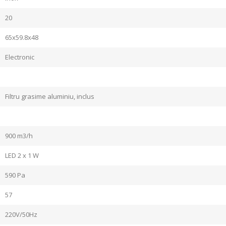
20
65x59.8x48
Electronic
Filtru grasime aluminiu, inclus
900 m3/h
LED 2 x 1 W
590 Pa
57
220V/50Hz