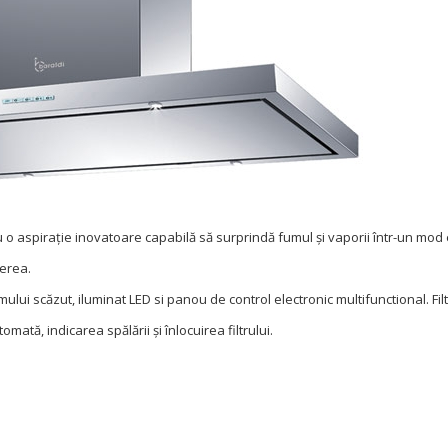
u o aspirație inovatoare capabilă să surprindă fumul și vaporii într-un mod e
nerea.
ui scăzut, iluminat LED si panou de control electronic multifunctional. Filt
omată, indicarea spălării și înlocuirea filtrului.