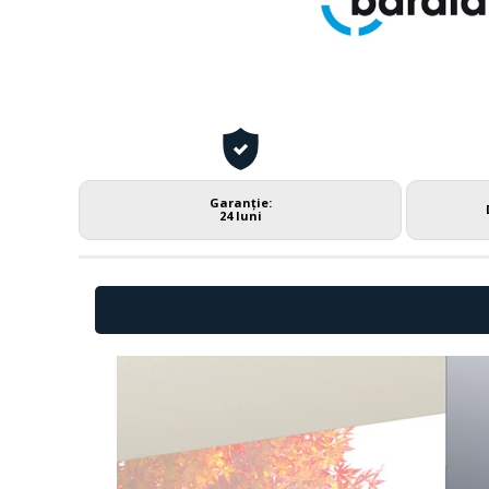
Garanție:
24 luni