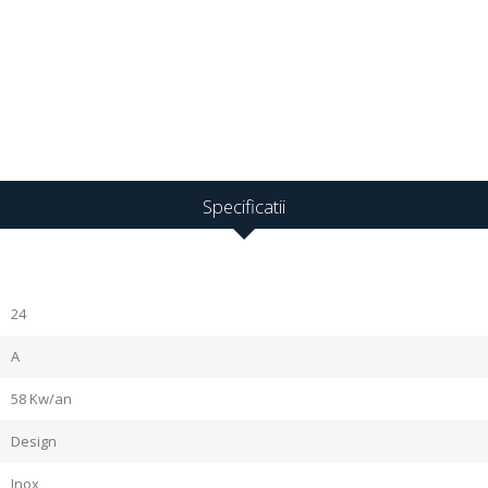
Specificatii
24
A
58 Kw/an
Design
Inox