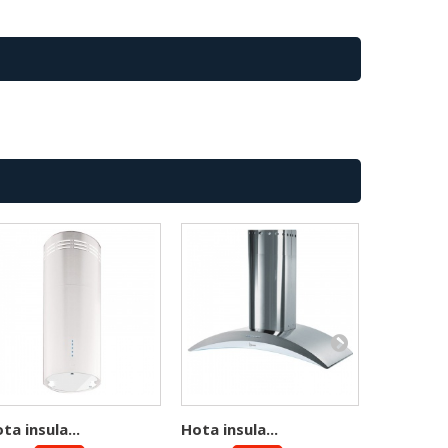
ta insula...
Hota insula...
Hota insu