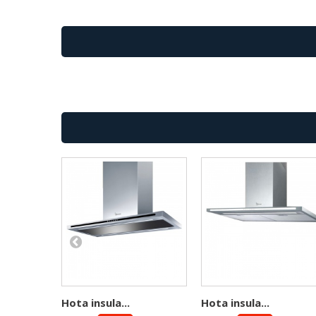
Hota insula...
Hota insula...