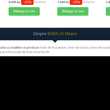
8 099 lei
8 999 lei
7 649 lei
8 499 lei
5 8
-10%
-10%
Adauga in cos
Adauga in cos
Despre
BARALDI Milano
iana cu traditie ce produce
hote de bucatarie
,
hote de tavan
,
hote decorat
e profesionale
si
hota downdraft