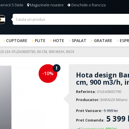
ervicii 5 Stele
Magazinele noastre
Deschide o franciza
CUPTOARE
PLITE
HOTE
SPALAT
GRATARE
ESP
I LEA 01LEA060ST90, 60 CM, 900 M3/H, INOX
-10%
Hota design Bar
cm, 900 m3/h, i
Referinta:
01LEA060ST90
Producator:
BARALDI Milano
Pret Vanzare:
5 999 lei
5 399 
Pret Comanda:
Economisești:
600 lei