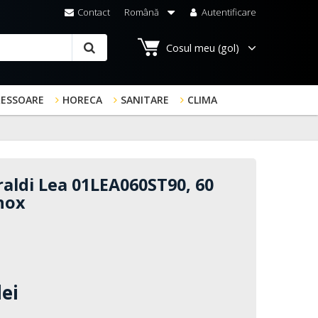
Contact
Română
Autentificare
Cosul meu
(gol)
RESSOARE
HORECA
SANITARE
CLIMA
aldi Lea 01LEA060ST90, 60
nox
lei