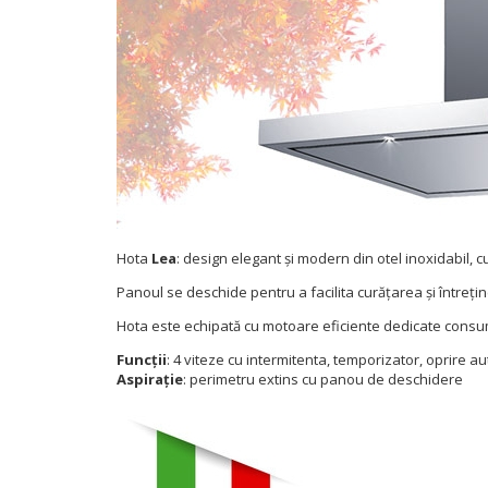
Hota
Lea
: design elegant și modern din otel inoxidabil, c
Panoul se deschide pentru a facilita curățarea și întreți
Hota este echipată cu motoare eficiente dedicate consumul
Funcții
: 4 viteze cu intermitenta, temporizator, oprire aut
Aspirație
: perimetru extins cu panou de deschidere