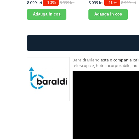
8 099 lei
8 999 lei
8 099 lei
8 999 lei
-10%
-10%
Adauga in cos
Adauga in cos
Baraldi Milano
este o companie ital
telescopice
,
hote incorporabile
,
hot