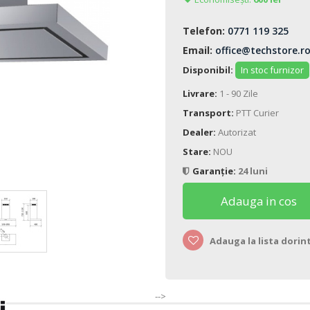
Telefon:
0771 119 325
Email:
office@techstore.r
Disponibil:
In stoc furnizor
Livrare:
1 - 90 Zile
Transport:
PTT Curier
Dealer:
Autorizat
Stare:
NOU
Garanție:
24 luni
Adauga in cos
Adauga la lista dorin
-->