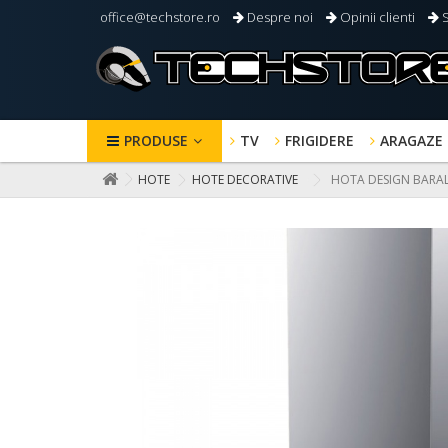
office@techstore.ro
Despre noi
Opinii clienti
S
PRODUSE
TV
FRIGIDERE
ARAGAZE
HOTE
HOTE DECORATIVE
HOTA DESIGN BARALD