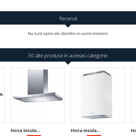
Recenzii
Nu sunt opinii ale clientilor in acest moment.
30 alte produse in aceeasi categorie:
Hota insula...
Hota insula...
Ho