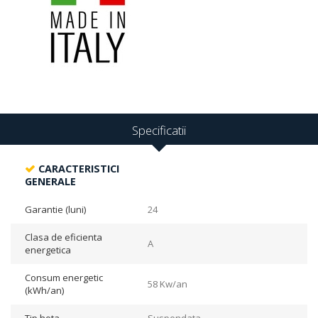
Specificatii
CARACTERISTICI
GENERALE
Garantie (luni)
24
Clasa de eficienta
A
energetica
Consum energetic
58 Kw/an
(kWh/an)
Tip hota
Suspendata