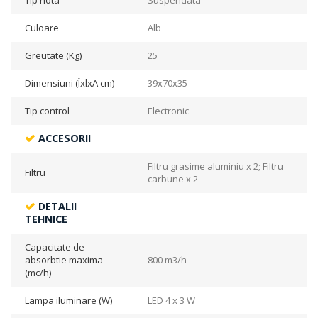
Culoare
Alb
Greutate (Kg)
25
Dimensiuni (ÎxlxA cm)
39x70x35
Tip control
Electronic
ACCESORII
Filtru grasime aluminiu x 2; Filtru
Filtru
carbune x 2
DETALII
TEHNICE
Capacitate de
absorbtie maxima
800 m3/h
(mc/h)
Lampa iluminare (W)
LED 4 x 3 W