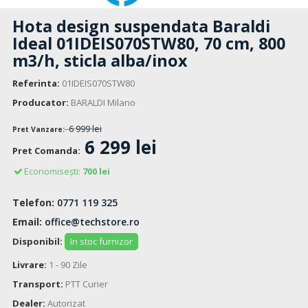
Hota design suspendata Baraldi
Ideal 01IDEIS070STW80, 70 cm, 800
m3/h, sticla alba/inox
Referinta:
01IDEIS070STW80
Producator:
BARALDI Milano
6 999 lei
Pret Vanzare:
6 299 lei
Pret Comanda:
Economisești:
700 lei
Telefon:
0771 119 325
Email:
office@techstore.ro
Disponibil:
In stoc furnizor
Livrare:
1 - 90 Zile
Transport:
PTT Curier
Dealer:
Autorizat