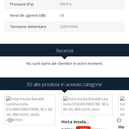
Presiune (Pa)
590 Pa
Nivel de zgomot (dB)
58
Tensiune alimentare
220V/50Hz
Recenzii
Nu sunt opinii ale clientilor in acest moment.
30 alte produse in aceeasi categorie:
Hota insula...
Hota 