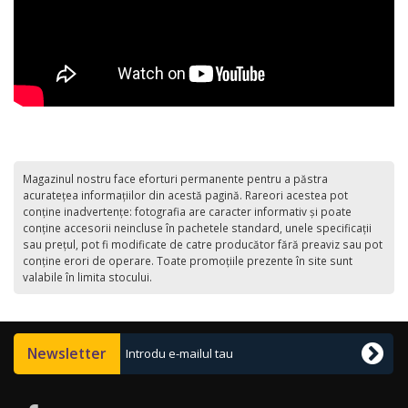
Magazinul nostru face eforturi permanente pentru a păstra
acurateţea informaţiilor din acestă pagină. Rareori acestea pot
conţine inadvertenţe: fotografia are caracter informativ şi poate
conţine accesorii neincluse în pachetele standard, unele specificaţii
sau preţul, pot fi modificate de catre producător fără preaviz sau pot
conţine erori de operare. Toate promoţiile prezente în site sunt
valabile în limita stocului.
Newsletter