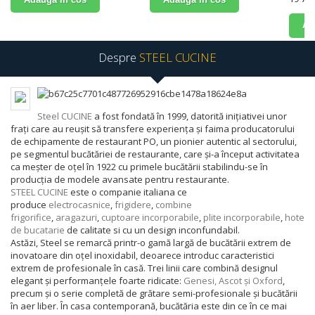
Ad
Despre
STEEL CUCINE
Steel CUCINE
a fost fondată în 1999, datorită inițiativei unor
frați care au reușit să transfere experiența și faima producatorului
de echipamente de restaurant PO, un pionier autentic al sectorului,
pe segmentul bucătăriei de restaurante, care și-a început activitatea
ca meșter de oțel în 1922 cu primele bucătării stabilindu-se în
producția de modele avansate pentru restaurante.
STEEL CUCINE
este o companie italiana ce
produce
electrocasnice
,
frigidere
,
combine
frigorifice
,
aragazuri
,
cuptoare incorporabile
,
plite incorporabile
,
hote
de bucatarie
de calitate si cu un design inconfundabil.
Astăzi, Steel se remarcă printr-o gamă largă de bucătării extrem de
inovatoare din oțel inoxidabil, deoarece introduc caracteristici
extrem de profesionale în casă. Trei linii care combină designul
elegant și performanțele foarte ridicate:
Genesi, Ascot și Oxford
,
precum și o serie completă de grătare semi-profesionale și bucătării
în aer liber. În casa contemporană, bucătăria este din ce în ce mai