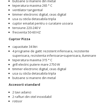
butoane si manere din metal
teperatura maxima
265 ° C
ventilator tangential
timmer electronic digital, ceas digital
usa cu sticla detasabila tripla
cuptor emailat pentru o curatare usoara
tensiune 220-240 V
frecventa 50-60 HZ
Cuptor Pizza
capacitate 34 litri
4 programe de gatit: rezistent inferioara, rezistente
superioara, rezistenta inferioara+superioara, iluminare
teperatura maxima 315
° C
grill electric putere mare 2750 W
timmer electronic digital, ceas digital
usa cu sticla detasabila tripla
butoane si manere din metal
Accesorii standard
2 tavi adanci
2 rafturi din otel inoxidabil
rotisor