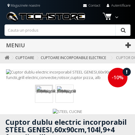
Magazinele noastre
Contact
Autentificare
MENIU
CUPTOARE
CUPTOARE INCORPORABILE ELECTRICE
CUPTOR DU
-10%
Cuptor dublu electric incorporabil
STEEL GENESI,60x90cm,104l,9+4