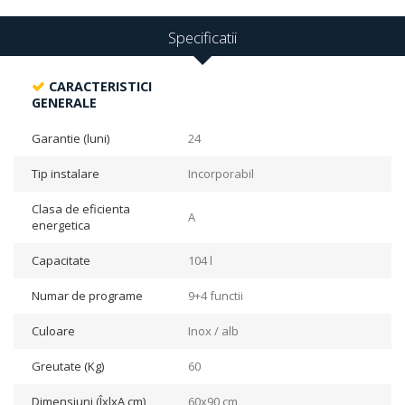
Specificatii
CARACTERISTICI
GENERALE
Garantie (luni)
24
Tip instalare
Incorporabil
Clasa de eficienta
A
energetica
Capacitate
104 l
Numar de programe
9+4 functii
Culoare
Inox / alb
Greutate (Kg)
60
Dimensiuni (ÎxlxA cm)
60x90 cm