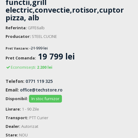
functii,grill
electric,convectie,rotisor,cuptor
pizza, alb
Referinta:
GFFE6alb
Producator:
STEEL CUCINE
21 999 lei
Pret Vanzare:
19 799 lei
Pret Comanda:
Economisești:
2 200 lei
Telefon:
0771 119 325
Email:
office@techstore.ro
Disponibil:
In stoc furnizor
Livrare:
1 - 90 Zile
Transport:
PTT Curier
Dealer:
Autorizat
Stare:
NOU