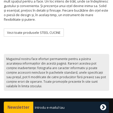
mult spațiul pentru a face. Un loc intens de trăit, unde se îndeplinesc
gustului și convenienta. Și prezența unui oțel devine inima sa. Solid
și esențial, prețios în detalii și finisaje. Fiecare bucătărie din oțel este
o piesă de design și, în același timp, un instrument de mare
flexibilitate și putere.
Vezi toate produsele STEEL CUCINE
Magazinul nostru face eforturi permanente pentru a păstra
acurateţea informaţiilor din acestă pagină. Rareori acestea pot
conţine inadvertenţe: fotografia are caracter informativ şi poate
conţine accesorii neincluse în pachetele standard, unele specificaţii
sau preţul, pot fi modificate de catre producător fără preaviz sau pot
conţine erori de operare. Toate promoţiile prezente în site sunt
valabile în limita stocului.
Newsletter