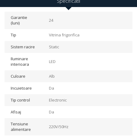
Specificatii
Garantie
24
(luni)
Tip
Vitrina frigorifica
Sistem racire
Static
Iluminare
LED
interioara
Culoare
Alb
Incuietoare
Da
Tip control
Electronic
Afisaj
Da
Tensiune
220V/50Hz
alimentare