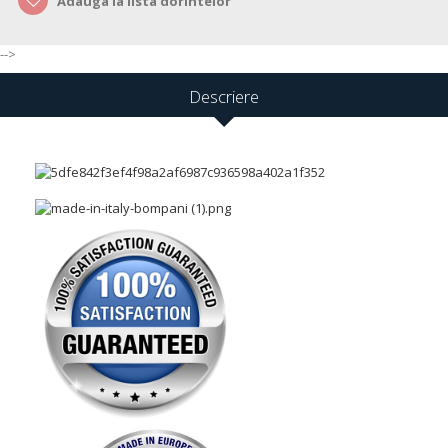
Adauga la lista dorintelor
-->
Descriere