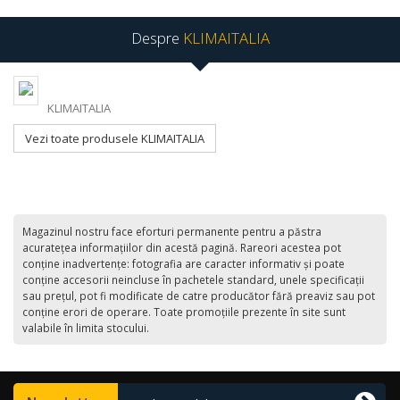
Despre
KLIMAITALIA
KLIMAITALIA
Vezi toate produsele KLIMAITALIA
Magazinul nostru face eforturi permanente pentru a păstra
acurateţea informaţiilor din acestă pagină. Rareori acestea pot
conţine inadvertenţe: fotografia are caracter informativ şi poate
conţine accesorii neincluse în pachetele standard, unele specificaţii
sau preţul, pot fi modificate de catre producător fără preaviz sau pot
conţine erori de operare. Toate promoţiile prezente în site sunt
valabile în limita stocului.