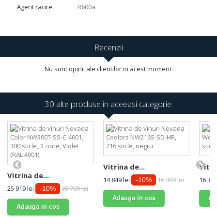
Agent racire
R600a
Recenzii
Nu sunt opinii ale clientilor in acest moment.
30 alte produse in aceeasi categorie:
Vitrina de...
Vitri
Vitrina de...
14 849 lei
16 499 lei
16 361
-10%
25 919 lei
28 799 lei
-10%
Adauga in cos
Ad
Adauga in cos