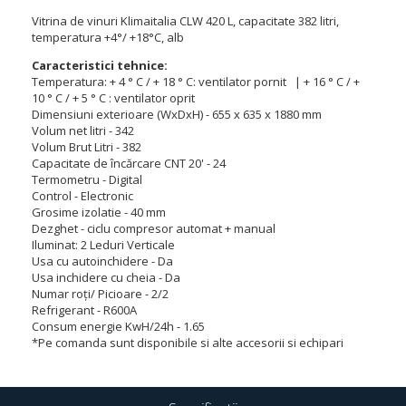
Vitrina de vinuri Klimaitalia CLW 420 L, capacitate 382 litri,
temperatura +4°/ +18°C, alb
Caracteristici tehnice:
Temperatura: + 4 ° C / + 18 ° C: ventilator pornit | + 16 ° C / +
10 ° C / + 5 ° C : ventilator oprit
Dimensiuni exterioare (WxDxH) - 655 x 635 x 1880 mm
Volum net litri - 342
Volum Brut Litri - 382
Capacitate de încărcare CNT 20' - 24
Termometru - Digital
Control - Electronic
Grosime izolatie - 40 mm
Dezghet - ciclu compresor automat + manual
Iluminat: 2 Leduri Verticale
Usa cu autoinchidere - Da
Usa inchidere cu cheia - Da
Numar roți/ Picioare - 2/2
Refrigerant - R600A
Consum energie KwH/24h - 1.65
*Pe comanda sunt disponibile si alte accesorii si echipari