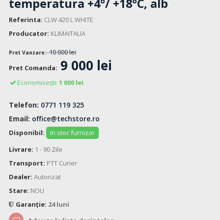
temperatura +4°/ +18°C, alb
Referinta:
CLW 420 L WHITE
Producator:
KLIMAITALIA
10 000 lei
Pret Vanzare:
9 000 lei
Pret Comanda:
Economisești:
1 000 lei
Telefon:
0771 119 325
Email:
office@techstore.ro
Disponibil:
In stoc furnizor
Livrare:
1 - 90 Zile
Transport:
PTT Curier
Dealer:
Autorizat
Stare:
NOU
Garanție:
24 luni