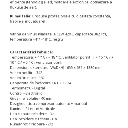
eficiente (tehnologie led, motoare electronice, optimizare a
fluxului de aer).
Klimaitalia:
Produse profesionale cu o calitate constantă,
fiabile și inovatoare!
Vitrina de vinuri Klimaitalia CLW 420 L, capacitate 382 litri,
temperatura +4°/ +18°C, negru
Caracteristici tehnice:
Temperatura: + 4 ° C / + 18 ° C: ventilator pornit | + 16 ° C / +
10 ° C / + 5 ° C : ventilator oprit
Dimensiuni exterioare (WxDxH) - 655 x 635 x 1880 mm
Volum net litri - 342
Volum Brut Litri - 382
Capacitate de încărcare CNT 20' - 24
Termometru - Digital
Control - Electronic
Grosime izolatie - 40 mm
Dezghet - ciclu compresor automat + manual
Iluminat: 2 Leduri Verticale
Usa cu autoinchidere - Da
Usa inchidere cu cheia - Da
Numar roți/ Picioare - 2/2