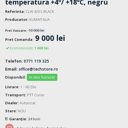
temperatura +4°/ +18°C, negru
Referinta:
CLW 420 L BLACK
Producator:
KLIMAITALIA
10 000 lei
Pret Vanzare:
9 000 lei
Pret Comanda:
Economisești:
1 000 lei
Telefon:
0771 119 325
Email:
office@techstore.ro
Disponibil:
In stoc furnizor
Livrare:
1 - 90 Zile
Transport:
PTT Curier
Dealer:
Autorizat
Stare:
NOU
Garanție:
24 luni