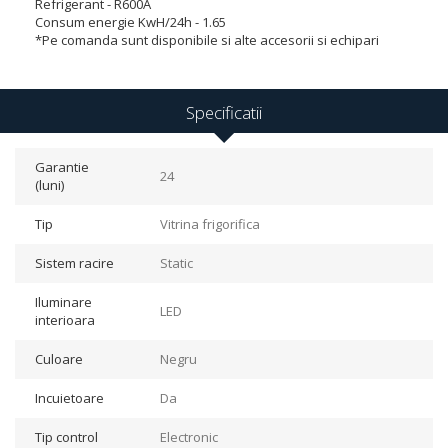
Refrigerant - R600A
Consum energie KwH/24h - 1.65
*Pe comanda sunt disponibile si alte accesorii si echipari
Specificatii
Garantie
24
(luni)
Tip
Vitrina frigorifica
Sistem racire
Static
Iluminare
LED
interioara
Culoare
Negru
Incuietoare
Da
Tip control
Electronic