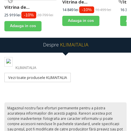
Vitrina de...
Vitri
Vitrina de...
14 849 lei
16 499 lei
16 361
-10%
25 919 lei
28 799 lei
-10%
Adauga in cos
Ad
Adauga in cos
Despre
KLIMAITALIA
KLIMAITALIA
Vezi toate produsele KLIMAITALIA
Magazinul nostru face eforturi permanente pentru a păstra
acurateţea informaţiilor din acestă pagină. Rareori acestea pot
conţine inadvertenţe: fotografia are caracter informativ şi poate
conţine accesorii neincluse în pachetele standard, unele specificaţii
sau preţul, pot fi modificate de catre producător fără preaviz sau pot