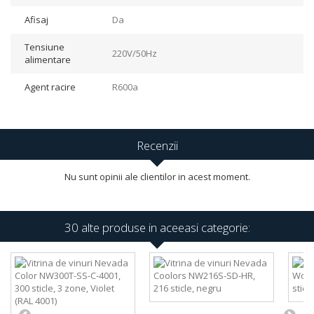
Afisaj
Da
Tensiune
220V/50Hz
alimentare
Agent racire
R600a
Recenzii
Nu sunt opinii ale clientilor in acest moment.
30 alte produse in aceeasi categorie: