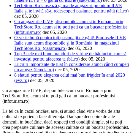
italiene ILVE – o gamă cu istorie (auto-bild.ro)
dec 05, 2020
TechStore.Ro lansează gama de aragazuri premium ILVE
Italia și te invită să-ți redescoperi pasiunea pentru gătit (a1.ro)
dec 05, 2020
Cu aragazurile ILVE, disponibile acum si in Romania prin
TechStore.Ro, acum si tu poti gati ca un bucatar profesionist
(infoturism.ro)
dec 05, 2020
O veste bună pentru toți pasionații de gătit! Produsele ILVE
Italia sunt acum disponibile și în România, în magazinul
TechStore.Ro! (casamea.ro)
dec 05, 2020
Top 3 cele mai bune branduri de vitrine de băuturi în care să
investești pentru afacerea ta (b1.ro)
dec 05, 2020
Lucruri importante de luat în considerare atunci când cumperi
un aragaz (femeia.ro)
dec 05, 2020
8 sfaturi pentru alegerea celui mai bun frigider în anul 2020
(evz.ro)
dec 05, 2020
Cu aragazurile ILVE, disponibile acum si in Romania prin
TechStore.Ro, acum si tu poti gati ca un bucatar profesionist
(infoturism.ro)
La fel ca în cazul oricărei arte, și atunci când vine vorba de arta
culinară experiența face diferența. Dar spre deosebire de alte
domenii, în bucătărie, dacă respecți trei condiții simple, și tu poți
crea preparate culinare de aceeași calitate ca un bucătar profesionist.
Prima din aceste condiții este alegerea celor mai bune ingrediente, de