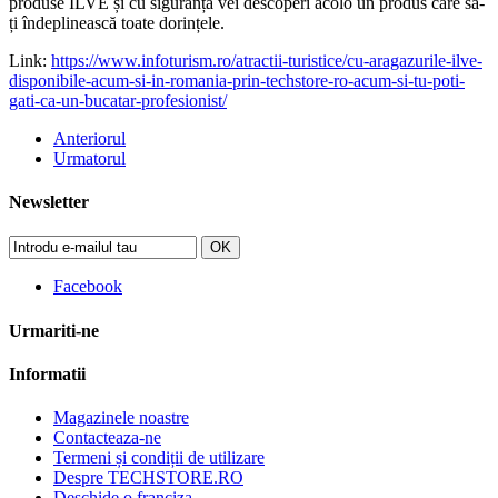
produse ILVE și cu siguranță vei descoperi acolo un produs care să-
ți îndeplinească toate dorințele.
Link:
https://www.infoturism.ro/atractii-turistice/cu-aragazurile-ilve-
disponibile-acum-si-in-romania-prin-techstore-ro-acum-si-tu-poti-
gati-ca-un-bucatar-profesionist/
Anteriorul
Urmatorul
Newsletter
OK
Facebook
Urmariti-ne
Informatii
Magazinele noastre
Contacteaza-ne
Termeni și condiții de utilizare
Despre TECHSTORE.RO
Deschide o franciza