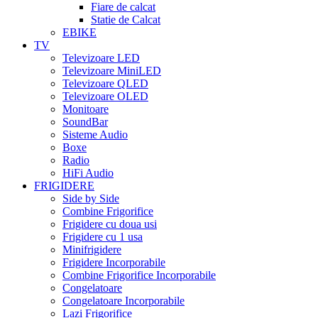
Fiare de calcat
Statie de Calcat
EBIKE
TV
Televizoare LED
Televizoare MiniLED
Televizoare QLED
Televizoare OLED
Monitoare
SoundBar
Sisteme Audio
Boxe
Radio
HiFi Audio
FRIGIDERE
Side by Side
Combine Frigorifice
Frigidere cu doua usi
Frigidere cu 1 usa
Minifrigidere
Frigidere Incorporabile
Combine Frigorifice Incorporabile
Congelatoare
Congelatoare Incorporabile
Lazi Frigorifice