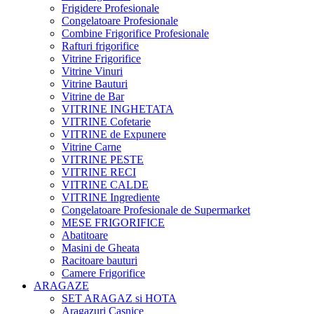
Frigidere Profesionale
Congelatoare Profesionale
Combine Frigorifice Profesionale
Rafturi frigorifice
Vitrine Frigorifice
Vitrine Vinuri
Vitrine Bauturi
Vitrine de Bar
VITRINE INGHETATA
VITRINE Cofetarie
VITRINE de Expunere
Vitrine Carne
VITRINE PESTE
VITRINE RECI
VITRINE CALDE
VITRINE Ingrediente
Congelatoare Profesionale de Supermarket
MESE FRIGORIFICE
Abatitoare
Masini de Gheata
Racitoare bauturi
Camere Frigorifice
ARAGAZE
SET ARAGAZ si HOTA
Aragazuri Casnice