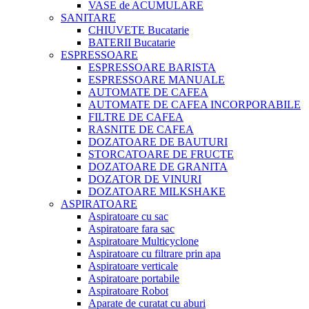
VASE de ACUMULARE
SANITARE
CHIUVETE Bucatarie
BATERII Bucatarie
ESPRESSOARE
ESPRESSOARE BARISTA
ESPRESSOARE MANUALE
AUTOMATE DE CAFEA
AUTOMATE DE CAFEA INCORPORABILE
FILTRE DE CAFEA
RASNITE DE CAFEA
DOZATOARE DE BAUTURI
STORCATOARE DE FRUCTE
DOZATOARE DE GRANITA
DOZATOR DE VINURI
DOZATOARE MILKSHAKE
ASPIRATOARE
Aspiratoare cu sac
Aspiratoare fara sac
Aspiratoare Multicyclone
Aspiratoare cu filtrare prin apa
Aspiratoare verticale
Aspiratoare portabile
Aspiratoare Robot
Aparate de curatat cu aburi