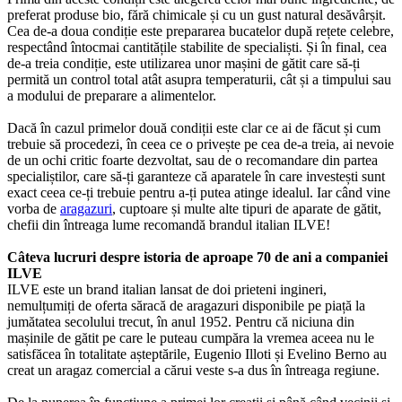
preferat produse bio, fără chimicale și cu un gust natural desăvârșit.
Cea de-a doua condiție este prepararea bucatelor după rețete celebre,
respectând întocmai cantitățile stabilite de specialiști. Și în final, cea
de-a treia condiție, este utilizarea unor mașini de gătit care să-ți
permită un control total atât asupra temperaturii, cât și a timpului sau
a modului de preparare a alimentelor.
Dacă în cazul primelor două condiții este clar ce ai de făcut și cum
trebuie să procedezi, în ceea ce o privește pe cea de-a treia, ai nevoie
de un ochi critic foarte dezvoltat, sau de o recomandare din partea
specialiștilor, care să-ți garanteze că aparatele în care investești sunt
exact ceea ce-ți trebuie pentru a-ți putea atinge idealul. Iar când vine
vorba de
aragazuri
, cuptoare și multe alte tipuri de aparate de gătit,
chefii din întreaga lume recomandă brandul italian ILVE!
Câteva lucruri despre istoria de aproape 70 de ani a companiei
ILVE
ILVE este un brand italian lansat de doi prieteni ingineri,
nemulțumiți de oferta săracă de aragazuri disponibile pe piață la
jumătatea secolului trecut, în anul 1952. Pentru că niciuna din
mașinile de gătit pe care le puteau cumpăra la vremea aceea nu le
satisfăcea în totalitate așteptările, Eugenio Illoti și Evelino Berno au
creat un aragaz comercial a cărui veste s-a dus în întreaga regiune.