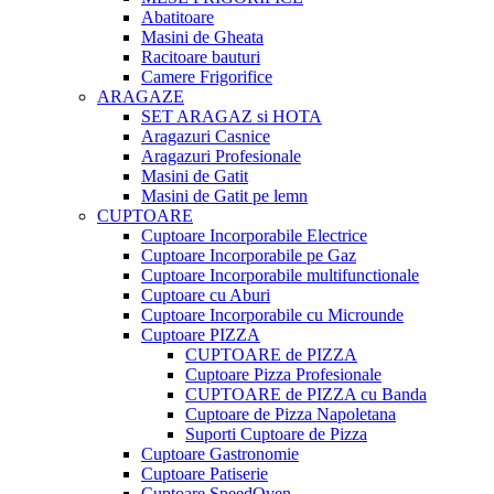
Abatitoare
Masini de Gheata
Racitoare bauturi
Camere Frigorifice
ARAGAZE
SET ARAGAZ si HOTA
Aragazuri Casnice
Aragazuri Profesionale
Masini de Gatit
Masini de Gatit pe lemn
CUPTOARE
Cuptoare Incorporabile Electrice
Cuptoare Incorporabile pe Gaz
Cuptoare Incorporabile multifunctionale
Cuptoare cu Aburi
Cuptoare Incorporabile cu Microunde
Cuptoare PIZZA
CUPTOARE de PIZZA
Cuptoare Pizza Profesionale
CUPTOARE de PIZZA cu Banda
Cuptoare de Pizza Napoletana
Suporti Cuptoare de Pizza
Cuptoare Gastronomie
Cuptoare Patiserie
Cuptoare SpeedOven