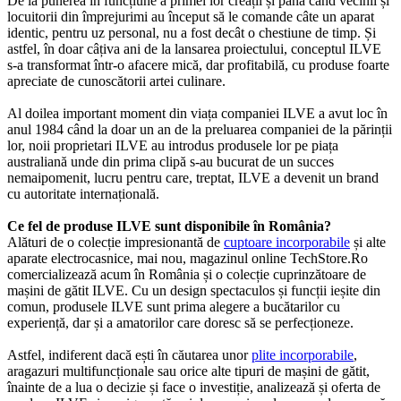
De la punerea în funcțiune a primei lor creații și până când vecinii și
locuitorii din împrejurimi au început să le comande câte un aparat
identic, pentru uz personal, nu a fost decât o chestiune de timp. Și
astfel, în doar câțiva ani de la lansarea proiectului, conceptul ILVE
s-a transformat într-o afacere mică, dar profitabilă, cu produse foarte
apreciate de cunoscătorii artei culinare.
Al doilea important moment din viața companiei ILVE a avut loc în
anul 1984 când la doar un an de la preluarea companiei de la părinții
lor, noii proprietari ILVE au introdus produsele lor pe piața
australiană unde din prima clipă s-au bucurat de un succes
nemaipomenit, lucru pentru care, treptat, ILVE a devenit un brand
cu autoritate internațională.
Ce fel de produse ILVE sunt disponibile în România?
Alături de o colecție impresionantă de
cuptoare incorporabile
și alte
aparate electrocasnice, mai nou, magazinul online TechStore.Ro
comercializează acum în România și o colecție cuprinzătoare de
mașini de gătit ILVE. Cu un design spectaculos și funcții ieșite din
comun, produsele ILVE sunt prima alegere a bucătarilor cu
experiență, dar și a amatorilor care doresc să se perfecționeze.
Astfel, indiferent dacă ești în căutarea unor
plite incorporabile
,
aragazuri multifuncționale sau orice alte tipuri de mașini de gătit,
înainte de a lua o decizie și face o investiție, analizează și oferta de