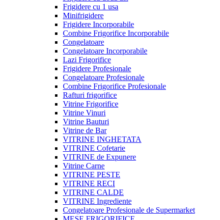
Frigidere cu 1 usa
Minifrigidere
Frigidere Incorporabile
Combine Frigorifice Incorporabile
Congelatoare
Congelatoare Incorporabile
Lazi Frigorifice
Frigidere Profesionale
Congelatoare Profesionale
Combine Frigorifice Profesionale
Rafturi frigorifice
Vitrine Frigorifice
Vitrine Vinuri
Vitrine Bauturi
Vitrine de Bar
VITRINE INGHETATA
VITRINE Cofetarie
VITRINE de Expunere
Vitrine Carne
VITRINE PESTE
VITRINE RECI
VITRINE CALDE
VITRINE Ingrediente
Congelatoare Profesionale de Supermarket
MESE FRIGORIFICE