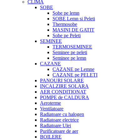
CLIMA
SOBE
Sobe pe lemn
SOBE Lemn si Peleti
Thermosobe
MASINI DE GATIT
Sobe pe Peleti
SEMINEE
TERMOSEMINEE
Seminee pe peleti
Seminee pe lemn
CAZANE
CAZANE pe Lemne
CAZANE pe PELETI
PANOURI SOLARE
INCALZIRE SOLARA
AER CONDITIONAT
POMPE de CALDURA
Aeroterme
Ventilatoare
Radiatoare cu halogen
Radiatoare electrice
Radiatoare Ulei
Purificatoare de aer
BOILERE