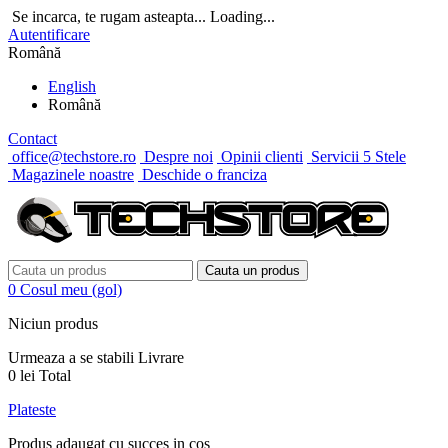
Se incarca, te rugam asteapta...
Loading...
Autentificare
Română
English
Română
Contact
office@techstore.ro
Despre noi
Opinii clienti
Servicii 5 Stele
Magazinele noastre
Deschide o franciza
Cauta un produs
0
Cosul meu
(gol)
Niciun produs
Urmeaza a se stabili
Livrare
0 lei
Total
Plateste
Produs adaugat cu succes in cos