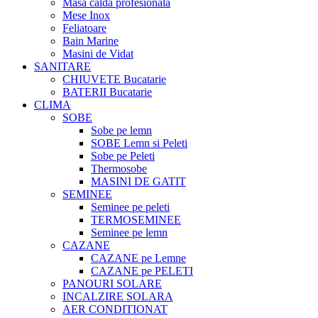
Masa calda profesionala
Mese Inox
Feliatoare
Bain Marine
Masini de Vidat
SANITARE
CHIUVETE Bucatarie
BATERII Bucatarie
CLIMA
SOBE
Sobe pe lemn
SOBE Lemn si Peleti
Sobe pe Peleti
Thermosobe
MASINI DE GATIT
SEMINEE
Seminee pe peleti
TERMOSEMINEE
Seminee pe lemn
CAZANE
CAZANE pe Lemne
CAZANE pe PELETI
PANOURI SOLARE
INCALZIRE SOLARA
AER CONDITIONAT