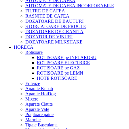
AUTOMATE DE CAFEA
AUTOMATE DE CAFEA INCORPORABILE
FILTRE DE CAFEA
RASNITE DE CAFEA
DOZATOARE DE BAUTURI
STORCATOARE DE FRUCTE
DOZATOARE DE GRANITA
DOZATOR DE VINURI
DOZATOARE MILKSHAKE
HORECA
Rotisoare
ROTISOARE pe INFLAROSU
ROTISOARE ELECTRICE
ROTISOARE pe GAZ
ROTISOARE pe LEMN
HOTE ROTISOARE
Friteuze
Aparate Kebab
Aparate HotDog
Mixere
Aparate Clatite
Aparate Vafe
Prajitoare paine
Marmite
Tigaie Basculanta