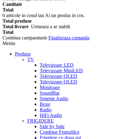
Cantitate
Total
0
articole in cosul tau
Ai un produs in cos.
Total produse
Total livrare
Urmeaza a se stabili
Total
Continua cumparaturie
Finalizeaza comanda
Meniu
Produse
TV
Televizoare LED
Televizoare MiniLED
Televizoare QLED
Televizoare OLED
Monitoare
SoundBar
Sisteme Audio
Boxe
Radio
HiFi Audio
FRIGIDERE
Side by Side
Combine Frigorifice
Frigidere cu doua usi