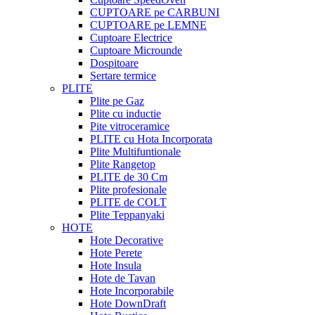
CUPTOARE pe CARBUNI
CUPTOARE pe LEMNE
Cuptoare Electrice
Cuptoare Microunde
Dospitoare
Sertare termice
PLITE
Plite pe Gaz
Plite cu inductie
Pite vitroceramice
PLITE cu Hota Incorporata
Plite Multifuntionale
Plite Rangetop
PLITE de 30 Cm
Plite profesionale
PLITE de COLT
Plite Teppanyaki
HOTE
Hote Decorative
Hote Perete
Hote Insula
Hote de Tavan
Hote Incorporabile
Hote DownDraft