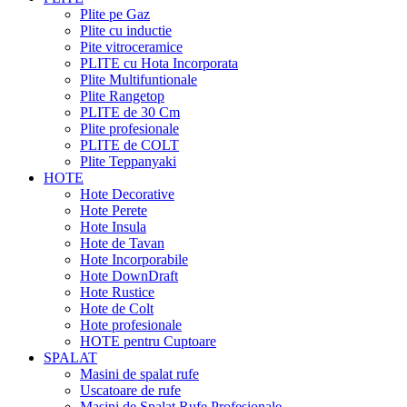
Plite pe Gaz
Plite cu inductie
Pite vitroceramice
PLITE cu Hota Incorporata
Plite Multifuntionale
Plite Rangetop
PLITE de 30 Cm
Plite profesionale
PLITE de COLT
Plite Teppanyaki
HOTE
Hote Decorative
Hote Perete
Hote Insula
Hote de Tavan
Hote Incorporabile
Hote DownDraft
Hote Rustice
Hote de Colt
Hote profesionale
HOTE pentru Cuptoare
SPALAT
Masini de spalat rufe
Uscatoare de rufe
Masini de Spalat Rufe Profesionale