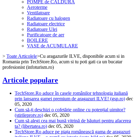
POMPE de CALDURA
Aeroterme
Ventilatoare
Radiatoare cu halogen
Radiatoare electrice
Radiatoare Ulei
Purificatoare de aer
BOILERE
VASE de ACUMULARE
>
Toate Articolele
>
Cu aragazurile ILVE, disponibile acum si in
Romania prin TechStore.Ro, acum si tu poti gati ca un bucatar
profesionist (infoturism.ro)
Articole populare
TechStore.Ro aduce în casele românilor tehnologia italiană
prin lansarea gamei premium de aragazuri ILVE! (gsp.ro)
dec
05, 2020
Cum să-ți deschizi o cofetărie online cu potențial uimitor?
(stirileprotv.ro)
dec 05, 2020
Cum să alegi cea mai bună vitrină de băuturi pentru afacerea
ta? (libertatea.ro)
dec 05, 2020
TechStore.Ro aduce pe piața românească gama de aragazuri