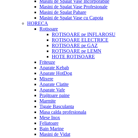
Masini de Spalat Vase Incorporabile
Masini de Spalat Vase Profesionale
Masini de Spalat Pahare
Masini de Spalat Vase cu Capota
HORECA
Rotisoare
ROTISOARE pe INFLAROSU
ROTISOARE ELECTRICE
ROTISOARE pe GAZ
ROTISOARE pe LEMN
HOTE ROTISOARE
Friteuze
Aparate Kebab
Aparate HotDog
Mixere
Aparate Clatite
Aparate Vafe
Prajitoare paine
Marmite
Tigaie Basculanta
Masa calda profesionala
Mese Inox
Feliatoare
Bain Marine
Masini de Vidat