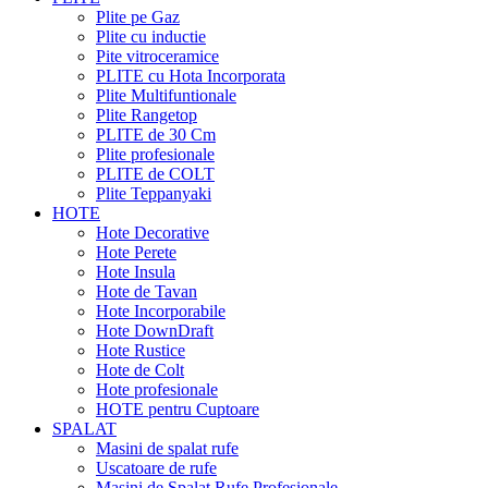
Plite pe Gaz
Plite cu inductie
Pite vitroceramice
PLITE cu Hota Incorporata
Plite Multifuntionale
Plite Rangetop
PLITE de 30 Cm
Plite profesionale
PLITE de COLT
Plite Teppanyaki
HOTE
Hote Decorative
Hote Perete
Hote Insula
Hote de Tavan
Hote Incorporabile
Hote DownDraft
Hote Rustice
Hote de Colt
Hote profesionale
HOTE pentru Cuptoare
SPALAT
Masini de spalat rufe
Uscatoare de rufe
Masini de Spalat Rufe Profesionale