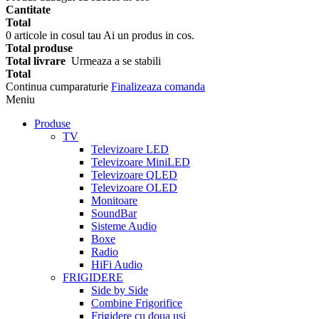
Cantitate
Total
0
articole in cosul tau
Ai un produs in cos.
Total produse
Total livrare
Urmeaza a se stabili
Total
Continua cumparaturie
Finalizeaza comanda
Meniu
Produse
TV
Televizoare LED
Televizoare MiniLED
Televizoare QLED
Televizoare OLED
Monitoare
SoundBar
Sisteme Audio
Boxe
Radio
HiFi Audio
FRIGIDERE
Side by Side
Combine Frigorifice
Frigidere cu doua usi