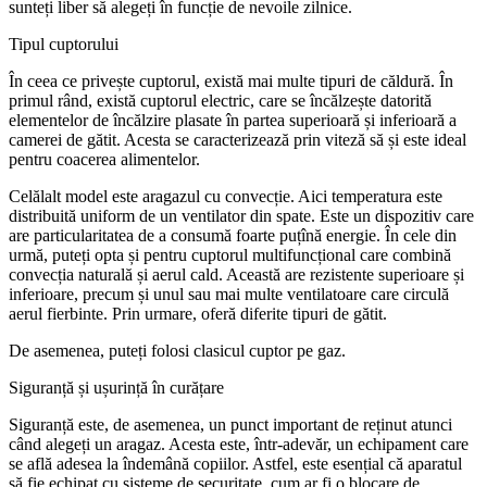
sunteți liber să alegeți în funcție de nevoile zilnice.
Tipul cuptorului
În ceea ce privește cuptorul, există mai multe tipuri de căldură. În
primul rând, există cuptorul electric, care se încălzește datorită
elementelor de încălzire plasate în partea superioară și inferioară a
camerei de gătit. Acesta se caracterizează prin viteză să și este ideal
pentru coacerea alimentelor.
Celălalt model este aragazul cu convecție. Aici temperatura este
distribuită uniform de un ventilator din spate. Este un dispozitiv care
are particularitatea de a consumă foarte puțînă energie. În cele din
urmă, puteți opta și pentru cuptorul multifuncțional care combină
convecția naturală și aerul cald. Această are rezistente superioare și
inferioare, precum și unul sau mai multe ventilatoare care circulă
aerul fierbinte. Prin urmare, oferă diferite tipuri de gătit.
De asemenea, puteți folosi clasicul cuptor pe gaz.
Siguranță și ușurință în curățare
Siguranță este, de asemenea, un punct important de reținut atunci
când alegeți un aragaz. Acesta este, într-adevăr, un echipament care
se află adesea la îndemână copiilor. Astfel, este esențial că aparatul
să fie echipat cu sisteme de securitate, cum ar fi o blocare de