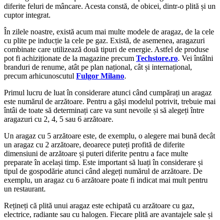
diferite feluri de mâncare. Acesta constă, de obicei, dintr-o plită și un
cuptor integrat.
În zilele noastre, există acum mai multe modele de aragaz, de la cele
cu plite pe inducție la cele pe gaz. Există, de asemenea, aragazuri
combinate care utilizează două tipuri de energie. Astfel de produse
pot fi achiziționate de la magazine precum
Techstore.ro
. Vei întâlni
branduri de renume, atât pe plan național, cât și internațional,
precum arhicunoscutul
Fulgor Milano
.
Primul lucru de luat în considerare atunci când cumpărați un aragaz
este numărul de arzătoare. Pentru a găși modelul potrivit, trebuie mai
întâi de toate să determinați care va sunt nevoile și să alegeți între
aragazuri cu 2, 4, 5 sau 6 arzătoare.
Un aragaz cu 5 arzătoare este, de exemplu, o alegere mai bună decât
un aragaz cu 2 arzătoare, deoarece puteți profită de diferite
dimensiuni de arzătoare și puteri diferite pentru a face multe
preparate în același timp. Este important să luați în considerare și
tipul de gospodărie atunci când alegeți numărul de arzătoare. De
exemplu, un aragaz cu 6 arzătoare poate fi indicat mai mult pentru
un restaurant.
Rețineți că plită unui aragaz este echipată cu arzătoare cu gaz,
electrice, radiante sau cu halogen. Fiecare plită are avantajele sale și