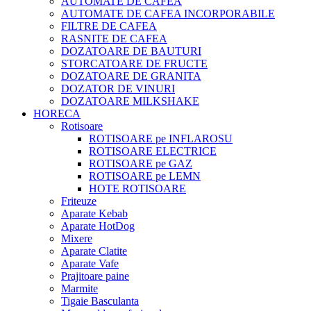
AUTOMATE DE CAFEA
AUTOMATE DE CAFEA INCORPORABILE
FILTRE DE CAFEA
RASNITE DE CAFEA
DOZATOARE DE BAUTURI
STORCATOARE DE FRUCTE
DOZATOARE DE GRANITA
DOZATOR DE VINURI
DOZATOARE MILKSHAKE
HORECA
Rotisoare
ROTISOARE pe INFLAROSU
ROTISOARE ELECTRICE
ROTISOARE pe GAZ
ROTISOARE pe LEMN
HOTE ROTISOARE
Friteuze
Aparate Kebab
Aparate HotDog
Mixere
Aparate Clatite
Aparate Vafe
Prajitoare paine
Marmite
Tigaie Basculanta