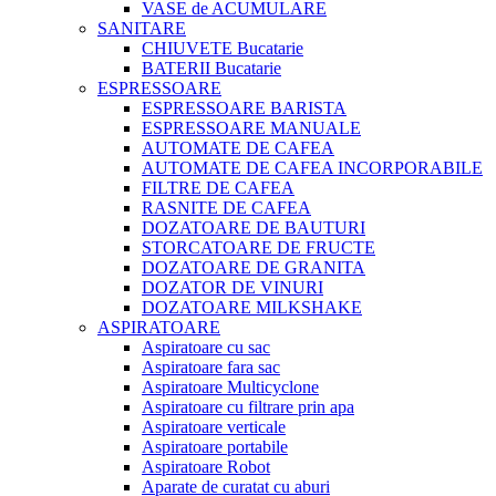
VASE de ACUMULARE
SANITARE
CHIUVETE Bucatarie
BATERII Bucatarie
ESPRESSOARE
ESPRESSOARE BARISTA
ESPRESSOARE MANUALE
AUTOMATE DE CAFEA
AUTOMATE DE CAFEA INCORPORABILE
FILTRE DE CAFEA
RASNITE DE CAFEA
DOZATOARE DE BAUTURI
STORCATOARE DE FRUCTE
DOZATOARE DE GRANITA
DOZATOR DE VINURI
DOZATOARE MILKSHAKE
ASPIRATOARE
Aspiratoare cu sac
Aspiratoare fara sac
Aspiratoare Multicyclone
Aspiratoare cu filtrare prin apa
Aspiratoare verticale
Aspiratoare portabile
Aspiratoare Robot
Aparate de curatat cu aburi