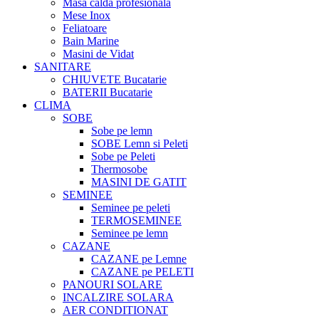
Masa calda profesionala
Mese Inox
Feliatoare
Bain Marine
Masini de Vidat
SANITARE
CHIUVETE Bucatarie
BATERII Bucatarie
CLIMA
SOBE
Sobe pe lemn
SOBE Lemn si Peleti
Sobe pe Peleti
Thermosobe
MASINI DE GATIT
SEMINEE
Seminee pe peleti
TERMOSEMINEE
Seminee pe lemn
CAZANE
CAZANE pe Lemne
CAZANE pe PELETI
PANOURI SOLARE
INCALZIRE SOLARA
AER CONDITIONAT