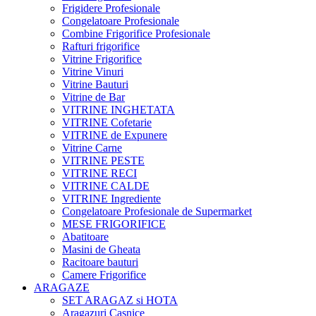
Frigidere Profesionale
Congelatoare Profesionale
Combine Frigorifice Profesionale
Rafturi frigorifice
Vitrine Frigorifice
Vitrine Vinuri
Vitrine Bauturi
Vitrine de Bar
VITRINE INGHETATA
VITRINE Cofetarie
VITRINE de Expunere
Vitrine Carne
VITRINE PESTE
VITRINE RECI
VITRINE CALDE
VITRINE Ingrediente
Congelatoare Profesionale de Supermarket
MESE FRIGORIFICE
Abatitoare
Masini de Gheata
Racitoare bauturi
Camere Frigorifice
ARAGAZE
SET ARAGAZ si HOTA
Aragazuri Casnice