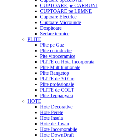
CUPTOARE pe CARBUNI
CUPTOARE pe LEMNE
Cuptoare Electrice
Cuptoare Microunde
Dospitoare
Sertare termice
PLITE
Plite pe Gaz
Plite cu inductie
Pite vitroceramice
PLITE cu Hota Incorporata
Plite Multifuntionale
Plite Rangetop
PLITE de 30 Cm
Plite profesionale
PLITE de COLT
Plite Teppanyaki
HOTE
Hote Decorative
Hote Perete
Hote Insula
Hote de Tavan
Hote Incorporabile
Hote DownDraft