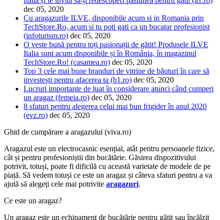
Italia și te invită să-ți redescoperi pasiunea pentru gătit (a1.ro)
dec 05, 2020
Cu aragazurile ILVE, disponibile acum si in Romania prin
TechStore.Ro, acum si tu poti gati ca un bucatar profesionist
(infoturism.ro)
dec 05, 2020
O veste bună pentru toți pasionații de gătit! Produsele ILVE
Italia sunt acum disponibile și în România, în magazinul
TechStore.Ro! (casamea.ro)
dec 05, 2020
Top 3 cele mai bune branduri de vitrine de băuturi în care să
investești pentru afacerea ta (b1.ro)
dec 05, 2020
Lucruri importante de luat în considerare atunci când cumperi
un aragaz (femeia.ro)
dec 05, 2020
8 sfaturi pentru alegerea celui mai bun frigider în anul 2020
(evz.ro)
dec 05, 2020
Ghid de cumpărare a aragazului (viva.ro)
Aragazul este un electrocasnic esențial, atât pentru persoanele fizice,
cât și pentru profesioniștii din bucătărie. Găsirea dispozitivului
potrivit, totuși, poate fi dificilă cu această varietate de modele de pe
piață. Să vedem totuși ce este un aragaz și câteva sfaturi pentru a va
ajută să alegeți cele mai potrivite
aragazuri
.
Ce este un aragaz?
Un aragaz este un echipament de bucătărie pentru gătit sau încălzit