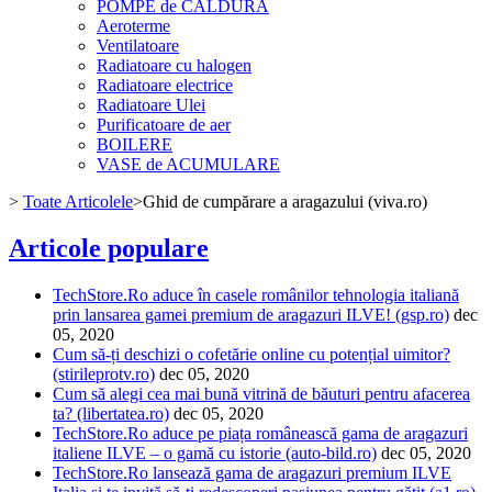
POMPE de CALDURA
Aeroterme
Ventilatoare
Radiatoare cu halogen
Radiatoare electrice
Radiatoare Ulei
Purificatoare de aer
BOILERE
VASE de ACUMULARE
>
Toate Articolele
>
Ghid de cumpărare a aragazului (viva.ro)
Articole populare
TechStore.Ro aduce în casele românilor tehnologia italiană
prin lansarea gamei premium de aragazuri ILVE! (gsp.ro)
dec
05, 2020
Cum să-ți deschizi o cofetărie online cu potențial uimitor?
(stirileprotv.ro)
dec 05, 2020
Cum să alegi cea mai bună vitrină de băuturi pentru afacerea
ta? (libertatea.ro)
dec 05, 2020
TechStore.Ro aduce pe piața românească gama de aragazuri
italiene ILVE – o gamă cu istorie (auto-bild.ro)
dec 05, 2020
TechStore.Ro lansează gama de aragazuri premium ILVE