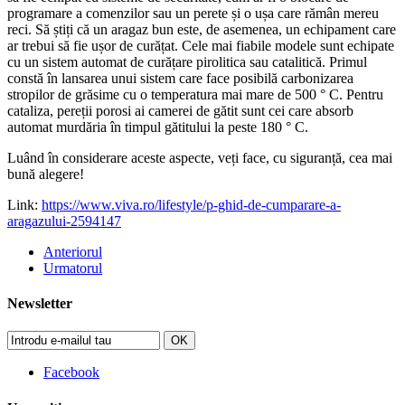
programare a comenzilor sau un perete și o ușa care rămân mereu
reci. Să știți că un aragaz bun este, de asemenea, un echipament care
ar trebui să fie ușor de curățat. Cele mai fiabile modele sunt echipate
cu un sistem automat de curățare pirolitica sau catalitică. Primul
constă în lansarea unui sistem care face posibilă carbonizarea
stropilor de grăsime cu o temperatura mai mare de 500 ° C. Pentru
cataliza, pereții porosi ai camerei de gătit sunt cei care absorb
automat murdăria în timpul gătitului la peste 180 ° C.
Luând în considerare aceste aspecte, veți face, cu siguranță, cea mai
bună alegere!
Link:
https://www.viva.ro/lifestyle/p-ghid-de-cumparare-a-
aragazului-2594147
Anteriorul
Urmatorul
Newsletter
OK
Facebook