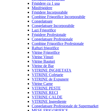
Frigidere cu 1 usa
Minifrigidere
Frigidere Incorporabile
Combine Frigorifice Incorporabile
Congelatoare
Congelatoare Incorporabile
Lazi Frigorifice
Frigidere Profesionale
Congelatoare Profesionale
Combine Frigorifice Profesionale
Rafturi frigorifice
Vitrine Frigorifice
Vitrine Vinuri
Vitrine Bauturi
Vitrine de Bar
VITRINE INGHETATA
VITRINE Cofetarie
VITRINE de Expunere
Vitrine Carne
VITRINE PESTE
VITRINE RECI
VITRINE CALDE
VITRINE Ingrediente
Congelatoare Profesionale de Supermarket
MESE FRIGORIFICE