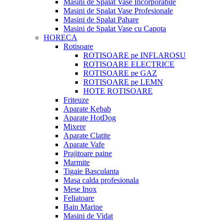
Masini de Spalat Vase Incorporabile
Masini de Spalat Vase Profesionale
Masini de Spalat Pahare
Masini de Spalat Vase cu Capota
HORECA
Rotisoare
ROTISOARE pe INFLAROSU
ROTISOARE ELECTRICE
ROTISOARE pe GAZ
ROTISOARE pe LEMN
HOTE ROTISOARE
Friteuze
Aparate Kebab
Aparate HotDog
Mixere
Aparate Clatite
Aparate Vafe
Prajitoare paine
Marmite
Tigaie Basculanta
Masa calda profesionala
Mese Inox
Feliatoare
Bain Marine
Masini de Vidat