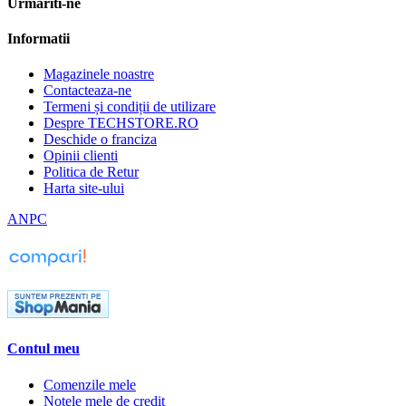
Urmariti-ne
Informatii
Magazinele noastre
Contacteaza-ne
Termeni și condiții de utilizare
Despre TECHSTORE.RO
Deschide o franciza
Opinii clienti
Politica de Retur
Harta site-ului
ANPC
Contul meu
Comenzile mele
Notele mele de credit