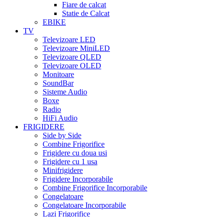
Fiare de calcat
Statie de Calcat
EBIKE
TV
Televizoare LED
Televizoare MiniLED
Televizoare QLED
Televizoare OLED
Monitoare
SoundBar
Sisteme Audio
Boxe
Radio
HiFi Audio
FRIGIDERE
Side by Side
Combine Frigorifice
Frigidere cu doua usi
Frigidere cu 1 usa
Minifrigidere
Frigidere Incorporabile
Combine Frigorifice Incorporabile
Congelatoare
Congelatoare Incorporabile
Lazi Frigorifice