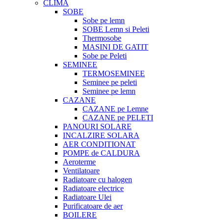
CLIMA
SOBE
Sobe pe lemn
SOBE Lemn si Peleti
Thermosobe
MASINI DE GATIT
Sobe pe Peleti
SEMINEE
TERMOSEMINEE
Seminee pe peleti
Seminee pe lemn
CAZANE
CAZANE pe Lemne
CAZANE pe PELETI
PANOURI SOLARE
INCALZIRE SOLARA
AER CONDITIONAT
POMPE de CALDURA
Aeroterme
Ventilatoare
Radiatoare cu halogen
Radiatoare electrice
Radiatoare Ulei
Purificatoare de aer
BOILERE