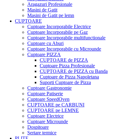
Aragazuri Profesionale
Masini de Gatit
Masini de Gatit pe lemn
CUPTOARE
Cuptoare Incorporabile Electrice
Cuptoare Incorporabile pe Gaz
Cuptoare Incorporabile multifunctionale
Cuptoare cu Aburi
Cuptoare Incorporabile cu Microunde
Cuptoare PIZZA
CUPTOARE de PIZZA
Cuptoare Pizza Profesionale
CUPTOARE de PIZZA cu Banda
Cuptoare de Pizza Napoletana
Suporti Cuptoare de Pizza
Cuptoare Gastronomie
Cuptoare Patiserie
Cuptoare SpeedOven
CUPTOARE pe CARBUNI
CUPTOARE pe LEMNE
Cuptoare Electrice
Cuptoare Microunde
Dospitoare
Sertare termice
PLITE