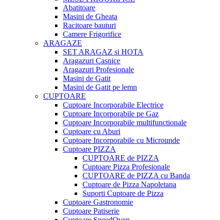
Abatitoare
Masini de Gheata
Racitoare bauturi
Camere Frigorifice
ARAGAZE
SET ARAGAZ si HOTA
Aragazuri Casnice
Aragazuri Profesionale
Masini de Gatit
Masini de Gatit pe lemn
CUPTOARE
Cuptoare Incorporabile Electrice
Cuptoare Incorporabile pe Gaz
Cuptoare Incorporabile multifunctionale
Cuptoare cu Aburi
Cuptoare Incorporabile cu Microunde
Cuptoare PIZZA
CUPTOARE de PIZZA
Cuptoare Pizza Profesionale
CUPTOARE de PIZZA cu Banda
Cuptoare de Pizza Napoletana
Suporti Cuptoare de Pizza
Cuptoare Gastronomie
Cuptoare Patiserie
Cuptoare SpeedOven