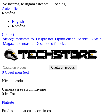
Se incarca, te rugam asteapta...
Loading...
Autentificare
Română
English
Română
Contact
office@techstore.ro
Despre noi
Opinii clienti
Servicii 5 Stele
Magazinele noastre
Deschide o franciza
Cauta un produs
0
Cosul meu
(gol)
Niciun produs
Urmeaza a se stabili
Livrare
0 lei
Total
Plateste
Produs adaugat cu succes in cos