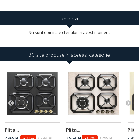
Recenzii
Nu sunt opinii ale clientilor in acest moment.
30 alte produse in aceeasi categorie:
Plita...
Plita...
Plita.
2 969 lei
3 299 lei
2 969 lei
3 299 lei
2 969 
-10%
-10%