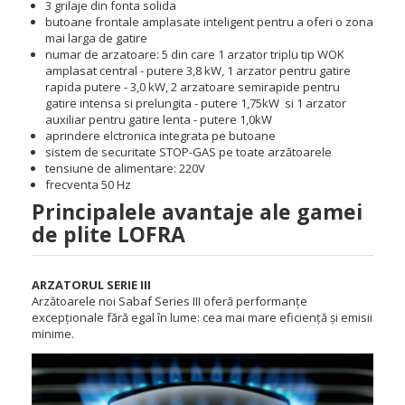
3 grilaje din fonta solida
butoane frontale amplasate inteligent pentru a oferi o zona
mai larga de gatire
numar de arzatoare: 5 din care 1 arzator triplu tip WOK
amplasat central - putere 3,8 kW, 1 arzator pentru gatire
rapida putere - 3,0 kW, 2 arzatoare semirapide pentru
gatire intensa si prelungita - putere 1,75kW si 1 arzator
auxiliar pentru gatire lenta - putere 1,0kW
aprindere elctronica integrata pe butoane
sistem de
securitate STOP-GAS pe toate arzătoarele
tensiune de alimentare: 220V
frecventa 50 Hz
Principalele avantaje ale gamei
de plite LOFRA
ARZATORUL SERIE III
Arzătoarele noi Sabaf Series III oferă performanțe
excepționale fără egal în lume: cea mai mare eficiență și emisii
minime.