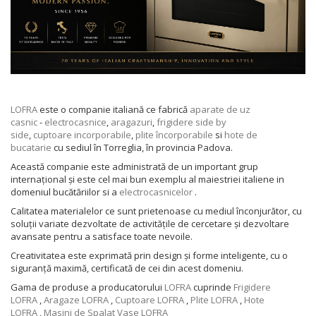
LOFRA
este o companie italiană ce fabrică
aparate de uz
casnic
-
electrocasnice
,
aragazuri
,
frigidere
side by
side
,
cuptoare incorporabile
,
plite încorporabile
si
hote de
bucatarie
cu sediul în Torreglia, în provincia Padova.
Această companie este administrată de un important grup
internațional și este cel mai bun exemplu al maiestriei italiene in
domeniul bucătăriilor si a
electrocasnicelor
.
Calitatea materialelor ce sunt prietenoase cu mediul înconjurător, cu
soluții variate dezvoltate de activitățile de cercetare și dezvoltare
avansate pentru a satisface toate nevoile.
Creativitatea este exprimată prin design și forme inteligente, cu o
siguranță maximă, certificată de cei din acest domeniu.
Gama de produse a producatorului
LOFRA
cuprinde
Frigidere
LOFRA
,
Aragaze LOFRA
,
Cuptoare LOFRA
,
Plite LOFRA
,
Hote
LOFRA
,
Masini de Spalat Vase LOFRA