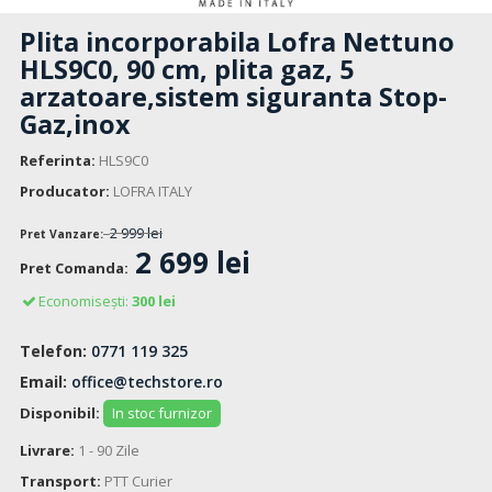
Plita incorporabila Lofra Nettuno
HLS9C0, 90 cm, plita gaz, 5
arzatoare,sistem siguranta Stop-
Gaz,inox
Referinta:
HLS9C0
Producator:
LOFRA ITALY
2 999 lei
Pret Vanzare:
2 699 lei
Pret Comanda:
Economisești:
300 lei
Telefon:
0771 119 325
Email:
office@techstore.ro
Disponibil:
In stoc furnizor
Livrare:
1 - 90 Zile
Transport:
PTT Curier