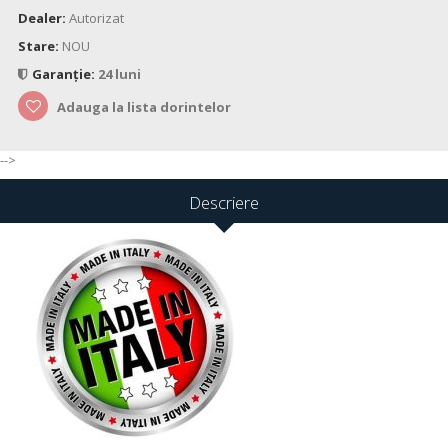
Dealer:
Autorizat
Stare:
NOU
Garanție:
24 luni
Adauga la lista dorintelor
-->
Descriere