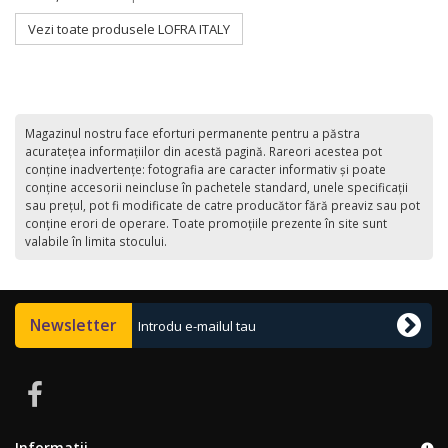
Vezi toate produsele LOFRA ITALY
Magazinul nostru face eforturi permanente pentru a păstra
acurateţea informaţiilor din acestă pagină. Rareori acestea pot
conţine inadvertenţe: fotografia are caracter informativ şi poate
conţine accesorii neincluse în pachetele standard, unele specificaţii
sau preţul, pot fi modificate de catre producător fără preaviz sau pot
conţine erori de operare. Toate promoţiile prezente în site sunt
valabile în limita stocului.
Newsletter
Informatii