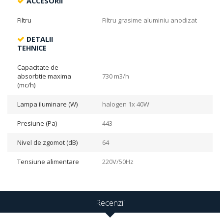
ACCESORII
Filtru
Filtru grasime aluminiu anodizat
DETALII
TEHNICE
Capacitate de
absorbtie maxima
730 m3/h
(mc/h)
Lampa iluminare (W)
halogen 1x 40W
Presiune (Pa)
443
Nivel de zgomot (dB)
64
Tensiune alimentare
220V/50Hz
Recenzii