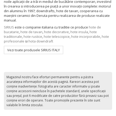
noile aplicații de a trăi in mediul de bucătărie contemporan, investind
în crearea si introducerea pe piață a unor inovații complete: motorul
din aluminiu în 1997; downdrafts, hote de tavan, cooperarea cu
maeștrii ceramici din Deruta pentru realizarea de produse realizate
manual.
SIRIUS
este o companie italiana cu traditie ce produce
hote de
bucatarie
,
hote de tavan
,
hote decorative
,
hote insula
,
hote
traditionale
,
hote rustice
,
hote telescopice
,
hote incorporabile
,
hote
profesionale
si
hota downdraft
Vezi toate produsele SIRIUS ITALY
Magazinul nostru face eforturi permanente pentru a păstra
acurateţea informaţiilor din acestă pagină. Rareori acestea pot
conţine inadvertenţe: fotografia are caracter informativ şi poate
conţine accesorii neincluse în pachetele standard, unele specificaţii
sau preţul, pot fi modificate de catre producător fără preaviz sau pot
conţine erori de operare. Toate promoţiile prezente în site sunt
valabile în limita stocului.