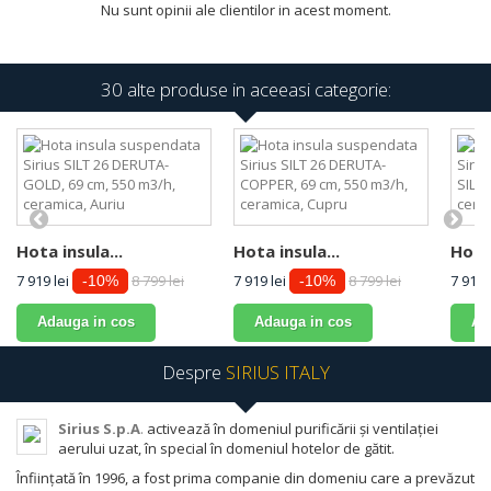
Nu sunt opinii ale clientilor in acest moment.
30 alte produse in aceeasi categorie:
Hota insula...
Hota insula...
Hota 
7 919 lei
8 799 lei
7 919 lei
8 799 lei
7 919 
-10%
-10%
Adauga in cos
Adauga in cos
Ad
Despre
SIRIUS ITALY
Sirius S.p.A
.
activează în domeniul purificării și ventilației
aerului uzat, în special în domeniul hotelor de gătit.
Înființată în 1996, a fost prima companie din domeniu care a prevăzut