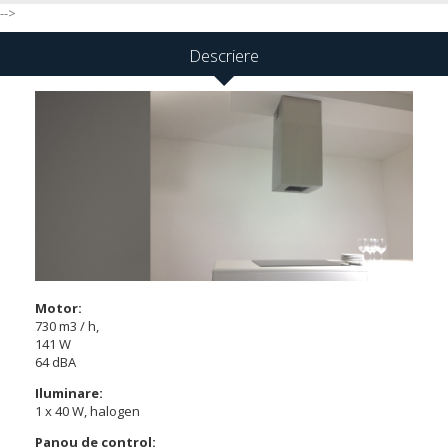
-->
Descriere
Motor:
730 m3 / h,
141 W
64 dBA
Iluminare:
1 x 40 W, halogen
Panou de control: