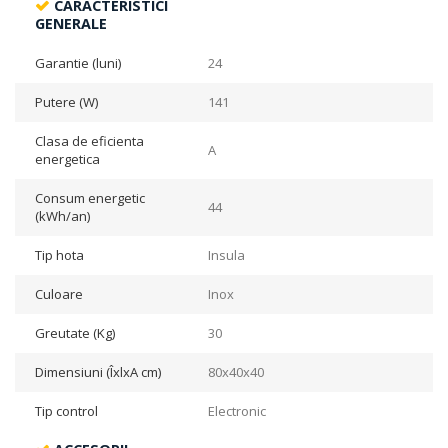
CARACTERISTICI
GENERALE
Garantie (luni)
24
Putere (W)
141
Clasa de eficienta
A
energetica
Consum energetic
44
(kWh/an)
Tip hota
Insula
Culoare
Inox
Greutate (Kg)
30
Dimensiuni (ÎxlxA cm)
80x40x40
Tip control
Electronic