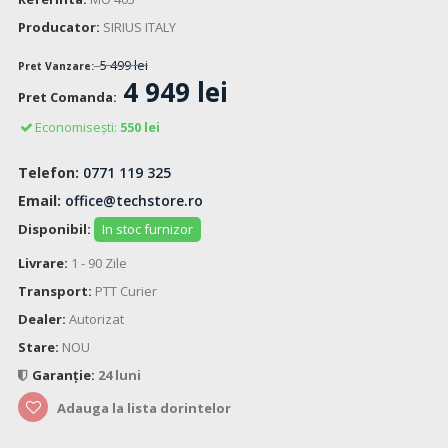
Producator:
SIRIUS ITALY
5 499 lei
Pret Vanzare:
4 949 lei
Pret Comanda:
Economisești:
550 lei
Telefon:
0771 119 325
Email:
office@techstore.ro
Disponibil:
In stoc furnizor
Livrare:
1 - 90 Zile
Transport:
PTT Curier
Dealer:
Autorizat
Stare:
NOU
Garanție:
24 luni
Adauga la lista dorintelor