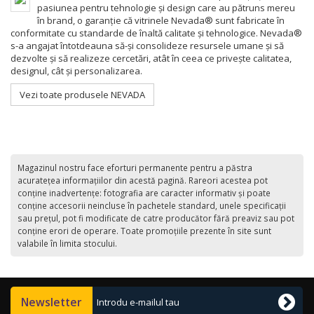
pasiunea pentru tehnologie și design care au pătruns mereu
în brand, o garanție că vitrinele Nevada® sunt fabricate în
conformitate cu standarde de înaltă calitate și tehnologice.
Nevada®
s-a angajat întotdeauna să-și consolideze resursele umane și să
dezvolte și să realizeze cercetări, atât în ​​ceea ce privește calitatea,
designul, cât și personalizarea.
Vezi toate produsele NEVADA
Magazinul nostru face eforturi permanente pentru a păstra
acurateţea informaţiilor din acestă pagină. Rareori acestea pot
conţine inadvertenţe: fotografia are caracter informativ şi poate
conţine accesorii neincluse în pachetele standard, unele specificaţii
sau preţul, pot fi modificate de catre producător fără preaviz sau pot
conţine erori de operare. Toate promoţiile prezente în site sunt
valabile în limita stocului.
Newsletter