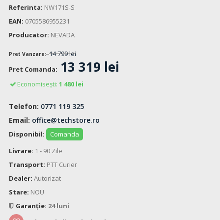
Referinta:
NW171S-S
EAN:
0705586955231
Producator:
NEVADA
14 799 lei
Pret Vanzare:
13 319 lei
Pret Comanda:
Economisești:
1 480 lei
Telefon:
0771 119 325
Email:
office@techstore.ro
Disponibil:
Comanda
Livrare:
1 - 90 Zile
Transport:
PTT Curier
Dealer:
Autorizat
Stare:
NOU
Garanție:
24 luni