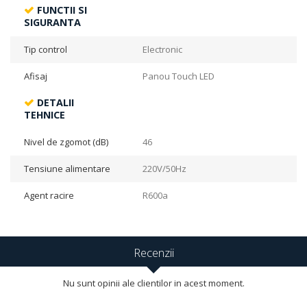
FUNCTII SI
SIGURANTA
Tip control
Electronic
Afisaj
Panou Touch LED
DETALII
TEHNICE
Nivel de zgomot (dB)
46
Tensiune alimentare
220V/50Hz
Agent racire
R600a
Recenzii
Nu sunt opinii ale clientilor in acest moment.