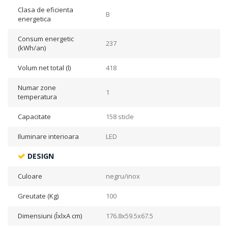
Clasa de eficienta
B
energetica
Consum energetic
237
(kWh/an)
Volum net total (l)
418
Numar zone
1
temperatura
Capacitate
158 sticle
Iluminare interioara
LED
DESIGN
Culoare
negru/inox
Greutate (Kg)
100
Dimensiuni (ÎxlxA cm)
176.8x59.5x67.5