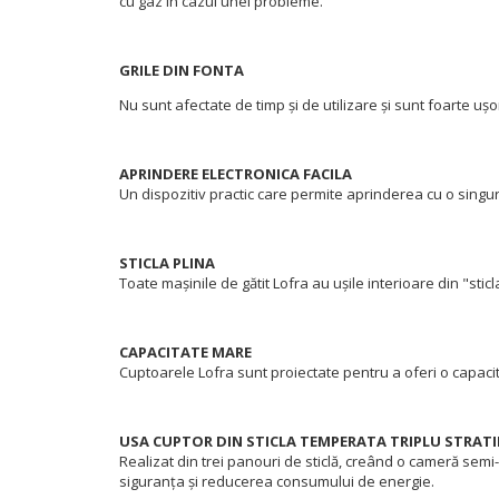
cu gaz în cazul unei probleme.
GRILE DIN FONTA
Nu sunt afectate de timp și de utilizare și sunt foarte ușo
APRINDERE ELECTRONICA FACILA
Un dispozitiv practic care permite aprinderea cu o sin
STICLA PLINA
Toate mașinile de gătit Lofra au ușile interioare din "sticla
CAPACITATE MARE
Cuptoarele Lofra sunt proiectate pentru a oferi o capaci
USA CUPTOR DIN STICLA TEMPERATA TRIPLU STRATI
Realizat din trei panouri de sticlă, creând o cameră sem
siguranța și reducerea consumului de energie.