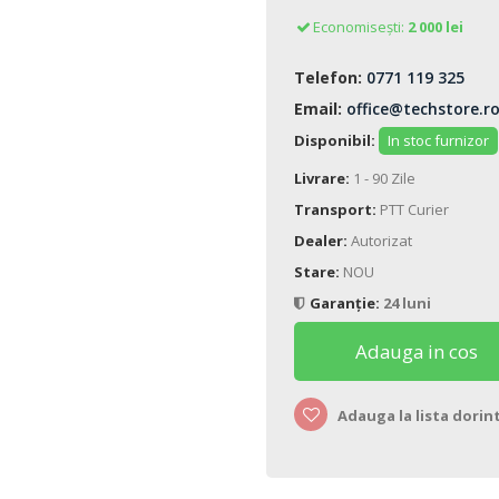
Economisești:
2 000 lei
Telefon:
0771 119 325
Email:
office@techstore.r
Disponibil:
In stoc furnizor
Livrare:
1 - 90 Zile
Transport:
PTT Curier
Dealer:
Autorizat
Stare:
NOU
Garanție:
24 luni
Adauga in cos
Adauga la lista dorin