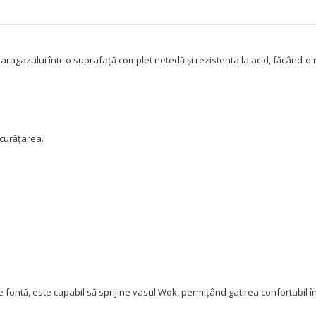
agazului într-o suprafață complet netedă și rezistenta la acid, făcând-o ma
 curățarea.
e de fontă, este capabil să sprijine vasul Wok, permițând gatirea confortabil î