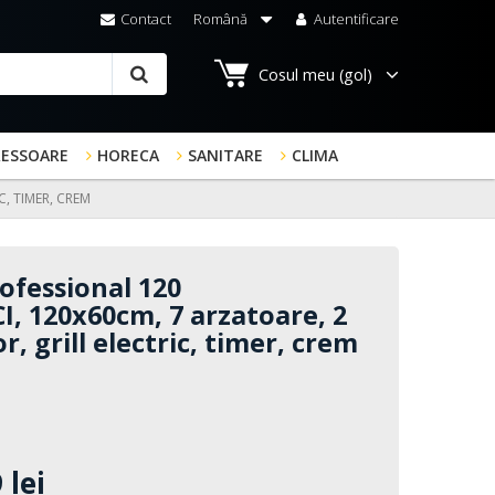
Contact
Română
Autentificare
Cosul meu
(gol)
RESSOARE
HORECA
SANITARE
CLIMA
, TIMER, CREM
ofessional 120
, 120x60cm, 7 arzatoare, 2
r, grill electric, timer, crem
 lei