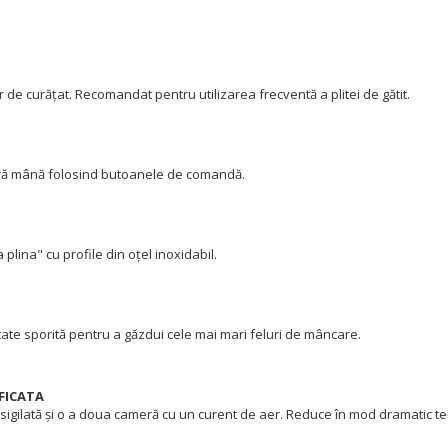
r de curățat. Recomandat pentru utilizarea frecventă a plitei de gătit.
gură mână folosind butoanele de comandă.
 plina" cu profile din oțel inoxidabil.
tate sporită pentru a găzdui cele mai mari feluri de mâncare.
FICATA
i-sigilată și o a doua cameră cu un curent de aer. Reduce în mod dramatic 