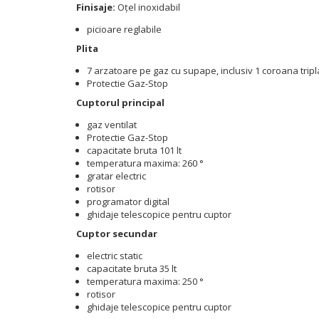
Finisaje:
Oțel inoxidabil
picioare reglabile
Plita
7 arzatoare pe gaz cu supape, inclusiv 1 coroana tripla 
Protectie Gaz-Stop
Cuptorul principal
gaz ventilat
Protectie Gaz-Stop
capacitate bruta 101 lt
temperatura maxima: 260 °
gratar electric
rotisor
programator digital
ghidaje telescopice pentru cuptor
Cuptor secundar
electric static
capacitate bruta 35 lt
temperatura maxima: 250 °
rotisor
ghidaje telescopice pentru cuptor