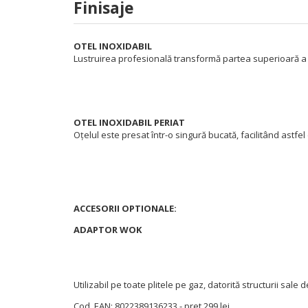
Finisaje
OTEL INOXIDABIL
Lustruirea profesională transformă partea superioară a ar
OTEL INOXIDABIL PERIAT
Oțelul este presat într-o singură bucată, facilitând astfel
ACCESORII OPTIONALE:
ADAPTOR WOK
Utilizabil pe toate plitele pe gaz, datorită structurii sal
Cod. EAN: 8022389136233 - pret 299 lei