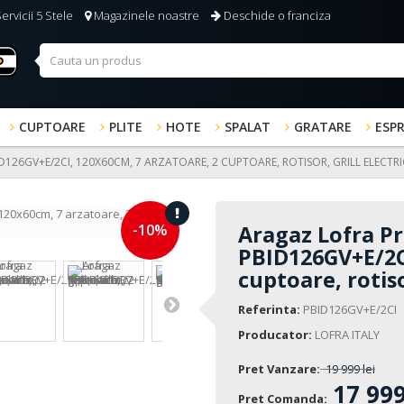
ervicii 5 Stele
Magazinele noastre
Deschide o franciza
CUPTOARE
PLITE
HOTE
SPALAT
GRATARE
ESP
126GV+E/2CI, 120X60CM, 7 ARZATOARE, 2 CUPTOARE, ROTISOR, GRILL ELECTRIC
-10%
Aragaz Lofra Pr
PBID126GV+E/2CI
cuptoare, rotiso
Referinta:
PBID126GV+E/2CI
Producator:
LOFRA ITALY
Pret Vanzare:
19 999 lei
17 999
Pret Comanda: