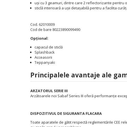
uși cu 3 geamuri, dintre care 2 reflectorizante pentru o
sticlă interioară a ușii detașabilă pentru a facilita cură
Cod. 62010009
Cod de bare 80223890099490
Opțional:
capacul de sticlă
Splashback
Acceasorii
Teppanyaki
Principalele avantaje ale ga
ARZATORUL SERIE III
Arzătoarele noi Sabaf Series III oferă performanțe excepț
DISPOZITIVUL DE SIGURANTA FLACARA
Toate aparatele de gătit respectă reglementările CEE rele