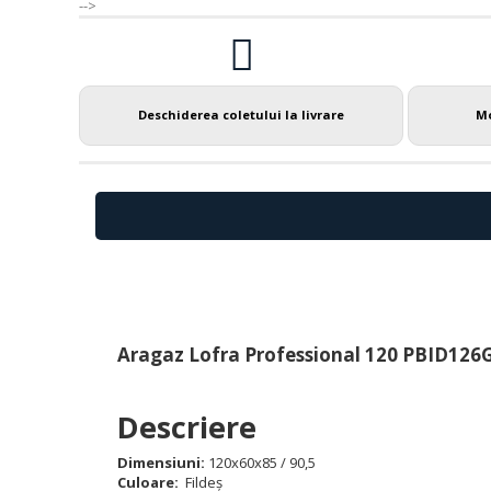
-->
Deschiderea coletului la livrare
Mo
Aragaz Lofra Professional 120 PBID126GV+
Descriere
Dimensiuni:
120x60x85 / 90,5
Culoare:
Fildeș