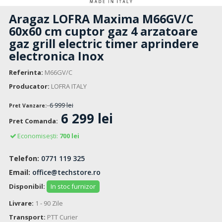
Aragaz LOFRA Maxima M66GV/C
60x60 cm cuptor gaz 4 arzatoare
gaz grill electric timer aprindere
electronica Inox
Referinta:
M66GV/C
Producator:
LOFRA ITALY
6 999 lei
Pret Vanzare:
6 299 lei
Pret Comanda:
Economisești:
700 lei
Telefon:
0771 119 325
Email:
office@techstore.ro
Disponibil:
In stoc furnizor
Livrare:
1 - 90 Zile
Transport:
PTT Curier