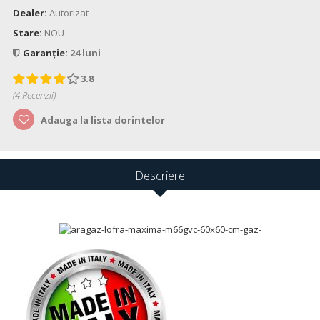
Dealer:
Autorizat
Stare:
NOU
Garanție:
24 luni
3.8
(
4
Recenzii)
Adauga la lista dorintelor
Descriere