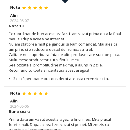
Nota
Alin
2024-06-07
Nota 10
Extraordinar de bun acest arafaz. L-am vazut prima data la finul
meu su dupa aceea pe internet.
Nu am stat prea mult pe ganduri si l-am comandat. Mai ales ca
am prins si o reducere destul de frumoasa la el.
Calitate net superioara fata de alte produse care sunt pe piata.
Multumesc producatorului si finului meu.
Seeiozitate si promptitudine maxima, a ajuns in 2 zile.
Recomand cu toata sinceritatea acest aragaz!
3 din 3 persoane au considerat aceasta recenzie utila.
Nota
Alin
2024-06-06
Buna seara
Prima data am vazut acest aragaz la finul meu. Mi-a placut
foarte mult. Dupa aceea l-zm vazut si pe net. Mi-zm zis ca
trebuie sa il cumpar neaparat.