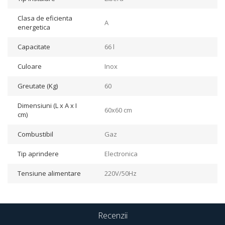
Clasa de eficienta
A
energetica
Capacitate
66 l
Culoare
Inox
Greutate (Kg)
60
Dimensiuni (L x A x I
60x60 cm
cm)
Combustibil
Gaz
Tip aprindere
Electronica
Tensiune alimentare
220V/50Hz
Recenzii