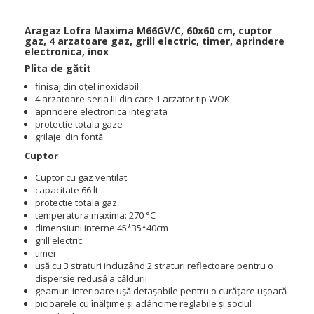
Aragaz Lofra Maxima M66GV/C, 60x60 cm, cuptor
gaz, 4 arzatoare gaz, grill electric, timer, aprindere
electronica, inox
Plita de gătit
finisaj din oțel inoxidabil
4 arzatoare seria III din care 1 arzator tip WOK
aprindere electronica integrata
protectie totala gaze
grilaje din fontă
Cuptor
Cuptor cu gaz ventilat
capacitate 66 lt
protectie totala gaz
temperatura maxima: 270 °C
dimensiuni interne:45*35*40cm
grill electric
timer
ușă cu 3 straturi incluzând 2 straturi reflectoare pentru o
dispersie redusă a căldurii
geamuri interioare ușă detașabile pentru o curățare ușoară
picioarele cu înălțime și adâncime reglabile și soclul