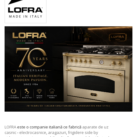
LOFRA
este o companie italiană ce fabrică
aparate de uz
casnic
-
electrocasnice
,
aragazuri
,
frigidere
side by