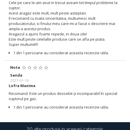
Cele pe care le-am avut in trecut aveam tot timpul probleme la
cuptor.
Acest aragaz este mult, mult peste asteptari.
Il recomand cu toata sinceritatea, multumesc mult
producatorului, si finului meu care mi-a facut o descriere mai
ampla a acestui produs.
Aragazul a ajuns foarte repede, in doua zile!
Este mult peste celelalte produse care se afla pe piata.
Super multumit!!!
1 din 1 persoane au considerat aceasta recenzie utila.
Nota
Sanda
2021-01-19
Lofra Maxima
Recomand. Este un produs deosebit și incomparabil în special
cuptorul pe gaz.
1 din 1 persoane au considerat aceasta recenzie utila.
30 alte produse in aceeasi categorie: