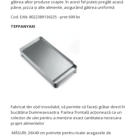
gătirea altor produse coapte. În acest fel puteți pregăti acasă
pâine, pizza și alte alimente, asigurând gătirea uniformă
Cod. EAN: 8022389136325 - pret 699 lei
TEPPANYAKI
Fabricat din oțel inoxidabil, vă permite să faceți grătar direct în
bucătăria Dumneavoastra. Partea frontală acționează ca un
colector de ulei pentru a menține exact cantitatea necesara
prajirii alimentelor
MĂSURI: 26X49 cm potrivite pentru toate aragazele de