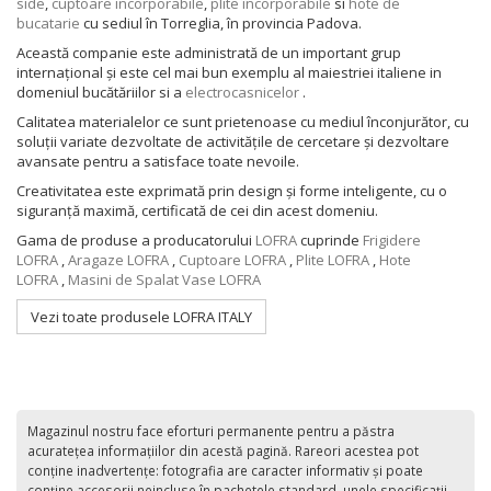
side
,
cuptoare incorporabile
,
plite încorporabile
si
hote de
bucatarie
cu sediul în Torreglia, în provincia Padova.
Această companie este administrată de un important grup
internațional și este cel mai bun exemplu al maiestriei italiene in
domeniul bucătăriilor si a
electrocasnicelor
.
Calitatea materialelor ce sunt prietenoase cu mediul înconjurător, cu
soluții variate dezvoltate de activitățile de cercetare și dezvoltare
avansate pentru a satisface toate nevoile.
Creativitatea este exprimată prin design și forme inteligente, cu o
siguranță maximă, certificată de cei din acest domeniu.
Gama de produse a producatorului
LOFRA
cuprinde
Frigidere
LOFRA
,
Aragaze LOFRA
,
Cuptoare LOFRA
,
Plite LOFRA
,
Hote
LOFRA
,
Masini de Spalat Vase LOFRA
Vezi toate produsele LOFRA ITALY
Magazinul nostru face eforturi permanente pentru a păstra
acurateţea informaţiilor din acestă pagină. Rareori acestea pot
conţine inadvertenţe: fotografia are caracter informativ şi poate
conţine accesorii neincluse în pachetele standard, unele specificaţii