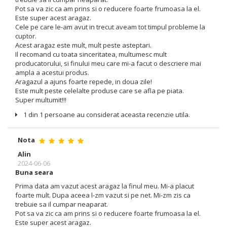
Pot sa va zic ca am prins si o reducere foarte frumoasa la el.
Este super acest aragaz.
Cele pe care le-am avut in trecut aveam tot timpul probleme la
cuptor.
Acest aragaz este mult, mult peste asteptari.
Il recomand cu toata sinceritatea, multumesc mult
producatorului, si finului meu care mi-a facut o descriere mai
ampla a acestui produs.
Aragazul a ajuns foarte repede, in doua zile!
Este mult peste celelalte produse care se afla pe piata.
Super multumit!!!
1 din 1 persoane au considerat aceasta recenzie utila.
Nota
Alin
2024-06-06
Buna seara
Prima data am vazut acest aragaz la finul meu. Mi-a placut
foarte mult. Dupa aceea l-zm vazut si pe net. Mi-zm zis ca
trebuie sa il cumpar neaparat.
Pot sa va zic ca am prins si o reducere foarte frumoasa la el.
Este super acest aragaz.