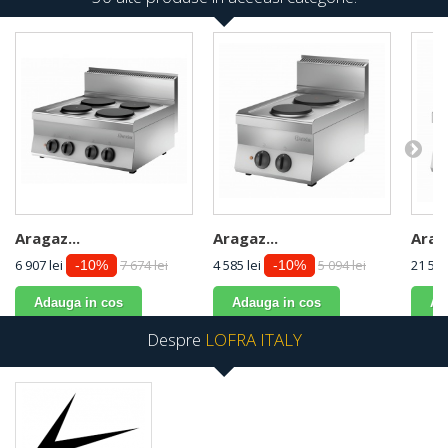
Aragaz...
Aragaz...
Araga
6 907 lei
7 674 lei
4 585 lei
5 094 lei
21 589
-10%
-10%
Adauga in cos
Adauga in cos
Ad
Despre
LOFRA ITALY