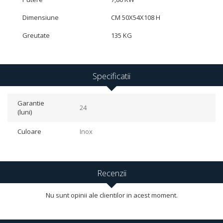
Dimensiune
CM 50X54X108 H
Greutate
135 KG
Specificatii
Garantie
24
(luni)
Culoare
Inox
Recenzii
Nu sunt opinii ale clientilor in acest moment.