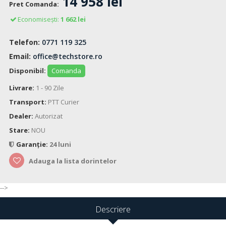
14 958 lei
Pret Comanda:
Economisești:
1 662 lei
Telefon:
0771 119 325
Email:
office@techstore.ro
Disponibil:
Comanda
Livrare:
1 - 90 Zile
Transport:
PTT Curier
Dealer:
Autorizat
Stare:
NOU
Garanție:
24 luni
Adauga la lista dorintelor
-->
Descriere