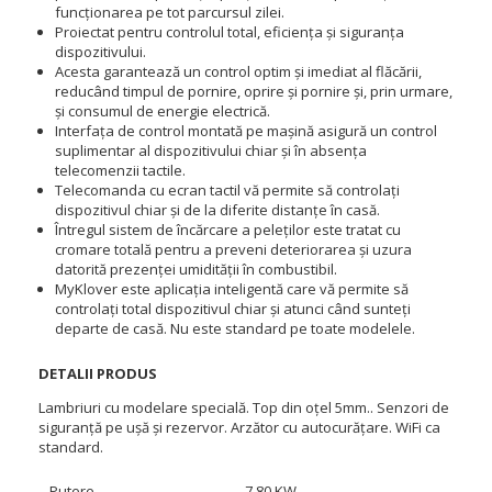
funcționarea pe tot parcursul zilei.
Proiectat pentru controlul total, eficiența și siguranța
dispozitivului.
Acesta garantează un control optim și imediat al flăcării,
reducând timpul de pornire, oprire și pornire și, prin urmare,
și consumul de energie electrică.
Interfața de control montată pe mașină asigură un control
suplimentar al dispozitivului chiar și în absența
telecomenzii tactile.
Telecomanda cu ecran tactil vă permite să controlați
dispozitivul chiar și de la diferite distanțe în casă.
Întregul sistem de încărcare a peleților este tratat cu
cromare totală pentru a preveni deteriorarea și uzura
datorită prezenței umidității în combustibil.
MyKlover este aplicația inteligentă care vă permite să
controlați total dispozitivul chiar și atunci când sunteți
departe de casă. Nu este standard pe toate modelele.
DETALII PRODUS
Lambriuri cu modelare specială. Top din oțel 5mm.. Senzori de
siguranță pe ușă și rezervor. Arzător cu autocurățare. WiFi ca
standard.
Putere
7,80 KW