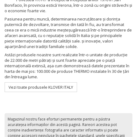
Bonifacio, în provincia estică Verona, într-o zonă cu origini străvechi și
o economie foarte vie.
Pasiunea pentru muncă, determinarea necruțătoare și dorința
puternică de dezvoltare, transmise din tată în fiu, au transformat
ceea ce era o mică industrie meșteșugărească într-o întreprindere de
afaceri avansată, cu o reputație solidă în Italia și pe principalele
piețe internaționale datorită calității sale. și inovație, valori
aparținând unei tradiții familiale solide.
Astăzi produsele noastre sunt realizate într-o unitate de producție
de 22.000 de metri pătrați și sunt foarte apreciate pe o piață
internațională extinsă, așa cum demonstrează datele prezentate în
harta de mai jos: 100.000 de produse THERMO instalate în 30 de țări
din întreaga lume.
Vezi toate produsele KLOVER ITALY
Magazinul nostru face eforturi permanente pentru a păstra
acurateţea informaţiilor din acestă pagină. Rareori acestea pot
conţine inadvertenţe: fotografia are caracter informativ şi poate
conţine accesorii neincluse în pachetele standard, unele specificaţii