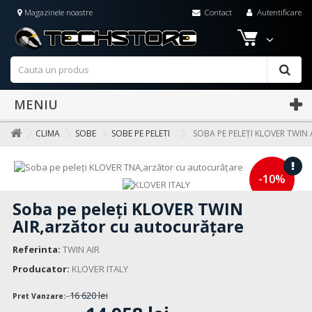
Magazinele noastre
Contact
Autentificare
MENIU
CLIMA
SOBE
SOBE PE PELETI
SOBA PE PELEȚI KLOVER TWI
-10%
Soba pe peleți KLOVER TWIN
AIR,arzător cu autocurățare
Referinta:
TWIN AIR
Producator:
KLOVER ITALY
16 620 lei
Pret Vanzare: