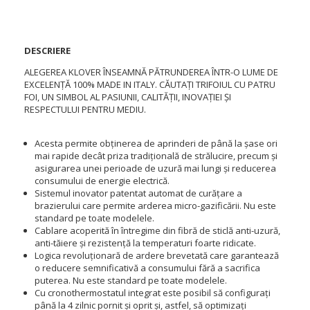
DESCRIERE
ALEGEREA KLOVER ÎNSEAMNĂ PĂTRUNDEREA ÎNTR-O LUME DE
EXCELENȚĂ 100% MADE IN ITALY.
CĂUTAȚI TRIFOIUL CU PATRU
FOI, UN SIMBOL AL PASIUNII, CALITĂȚII, INOVAȚIEI ȘI
RESPECTULUI PENTRU MEDIU.
Acesta permite obținerea de aprinderi de până la șase ori
mai rapide decât priza tradițională de strălucire, precum și
asigurarea unei perioade de uzură mai lungi și reducerea
consumului de energie electrică.
Sistemul inovator patentat automat de curățare a
brazierului care permite arderea micro-gazificării. Nu este
standard pe toate modelele.
Cablare acoperită în întregime din fibră de sticlă anti-uzură,
anti-tăiere și rezistență la temperaturi foarte ridicate.
Logica revoluționară de ardere brevetată care garantează
o reducere semnificativă a consumului fără a sacrifica
puterea. Nu este standard pe toate modelele.
Cu cronothermostatul integrat este posibil să configurați
până la 4 zilnic pornit și oprit și, astfel, să optimizați