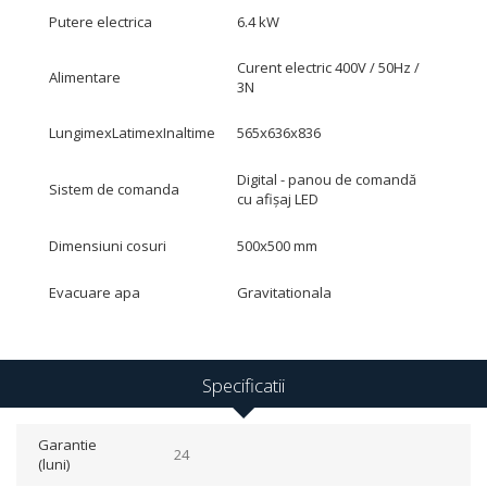
Putere electrica
6.4 kW
Curent electric 400V / 50Hz /
Alimentare
3N
LungimexLatimexInaltime
565x636x836
Digital - panou de comandă
Sistem de comanda
cu afișaj LED
Dimensiuni cosuri
500x500 mm
Evacuare apa
Gravitationala
Specificatii
Garantie
24
(luni)