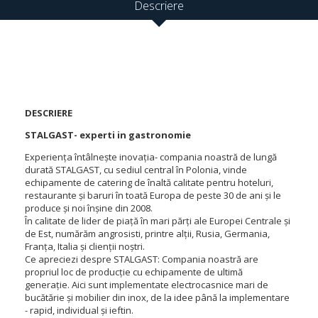
Descriere
DESCRIERE
STALGAST- experti in gastronomie
Experiența întâlnește inovația- compania noastră de lungă
durată STALGAST, cu sediul central în Polonia, vinde
echipamente de catering de înaltă calitate pentru hoteluri,
restaurante și baruri în toată Europa de peste 30 de ani și le
produce și noi înșine din 2008.
În calitate de lider de piață în mari părți ale Europei Centrale și
de Est, numărăm angrosisti, printre alții, Rusia, Germania,
Franța, Italia și clienții noștri.
Ce apreciezi despre STALGAST: Compania noastră are
propriul loc de producție cu echipamente de ultimă
generație.
Aici sunt implementate electrocasnice mari de
bucătărie și mobilier din inox, de la idee până la implementare
- rapid, individual și ieftin.