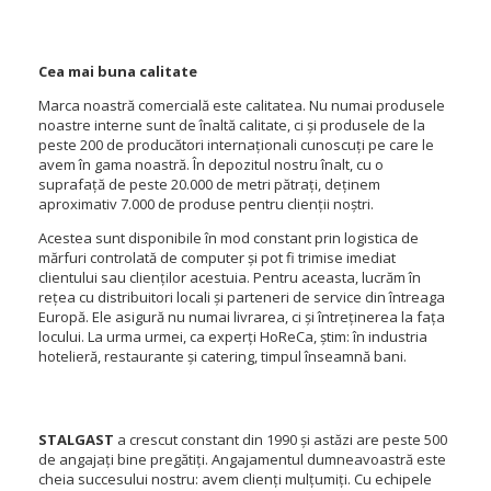
Cea mai buna calitate
Marca noastră comercială este calitatea.
Nu numai produsele
noastre interne sunt de înaltă calitate, ci și produsele de la
peste 200 de producători internaționali cunoscuți pe care le
avem în gama noastră.
În depozitul nostru înalt, cu o
suprafață de peste 20.000 de metri pătrați, deținem
aproximativ 7.000 de produse pentru clienții noștri.
Acestea sunt disponibile în mod constant prin logistica de
mărfuri controlată de computer și pot fi trimise imediat
clientului sau clienților acestuia.
Pentru aceasta, lucrăm în
rețea cu distribuitori locali și parteneri de service din întreaga
Europă.
Ele asigură nu numai livrarea, ci și întreținerea la fața
locului.
La urma urmei, ca experți HoReCa, știm: în industria
hotelieră, restaurante și catering, timpul înseamnă bani.
STALGAST
a crescut constant din 1990 și astăzi are peste 500
de angajați bine pregătiți.
Angajamentul dumneavoastră este
cheia succesului nostru: avem clienți mulțumiți.
Cu echipele