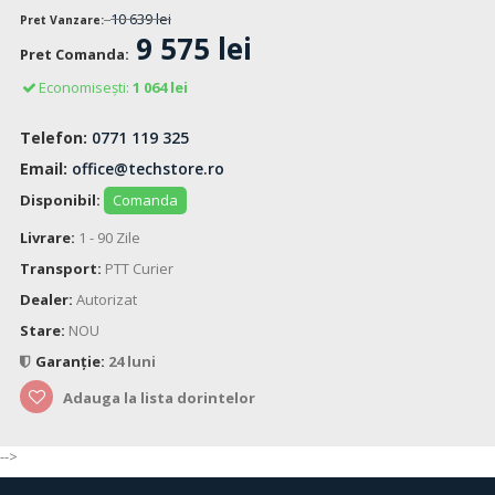
10 639 lei
Pret Vanzare:
9 575 lei
Pret Comanda:
Economisești:
1 064 lei
Telefon:
0771 119 325
Email:
office@techstore.ro
Disponibil:
Comanda
Livrare:
1 - 90 Zile
Transport:
PTT Curier
Dealer:
Autorizat
Stare:
NOU
Garanție:
24 luni
Adauga la lista dorintelor
-->