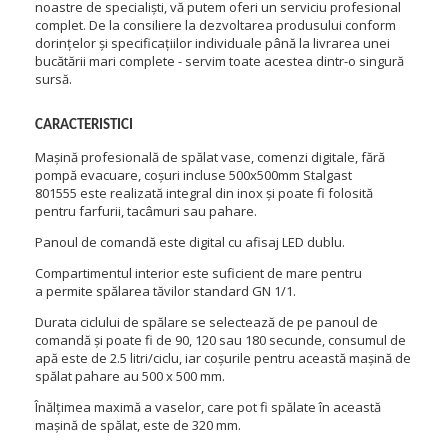
noastre de specialiști, vă putem oferi un serviciu profesional
complet.
De la consiliere la dezvoltarea produsului conform
dorințelor și specificațiilor individuale până la livrarea unei
bucătării mari complete - servim toate acestea dintr-o singură
sursă.
CARACTERISTICI
Mașină profesională de spălat vase, comenzi digitale, fără
pompă evacuare, coșuri incluse 500x500mm Stalgast
801555
este realizată integral din inox și poate fi folosită
pentru farfurii, tacâmuri sau pahare.
Panoul de comandă este digital cu afisaj LED dublu.
Compartimentul interior este suficient de mare pentru
a
permite spălarea tăvilor standard GN 1/1
.
Durata ciclului de spălare se selectează de pe panoul de
comandă și poate fi de 90, 120 sau 180 secunde, consumul de
apă este de 2.5 litri/ciclu, iar coșurile pentru această mașină de
spălat pahare au 500 x 500 mm.
Înălțimea maximă
a vaselor, care pot fi spălate în această
mașină de spălat, este de
320 mm
.