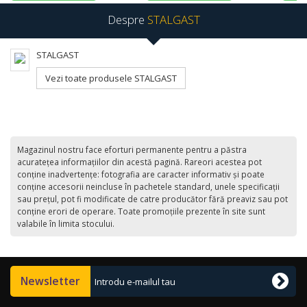
Despre
STALGAST
STALGAST
Vezi toate produsele STALGAST
Magazinul nostru face eforturi permanente pentru a păstra
acurateţea informaţiilor din acestă pagină. Rareori acestea pot
conţine inadvertenţe: fotografia are caracter informativ şi poate
conţine accesorii neincluse în pachetele standard, unele specificaţii
sau preţul, pot fi modificate de catre producător fără preaviz sau pot
conţine erori de operare. Toate promoţiile prezente în site sunt
valabile în limita stocului.
Newsletter