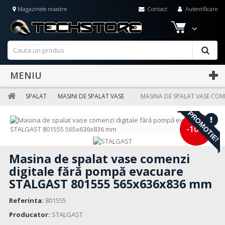
Magazinele noastre
Contact
Autentificare
MENIU
SPALAT
MASINI DE SPALAT VASE
MASINA DE SPALAT VASE COM
PROMOTIE!
-10%
Masina de spalat vase comenzi
digitale fără pompă evacuare
STALGAST 801555 565x636x836 mm
Referinta:
801555
Producator:
STALGAST