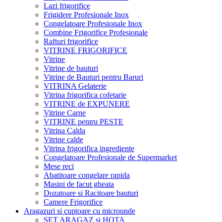
Lazi frigorifice
Frigidere Profesionale Inox
Congelatoare Profesionale Inox
Combine Frigorifice Profesionale
Rafturi frigorifice
VITRINE FRIGORIFICE
Vitrine
Vitrine de bauturi
Vitrine de Bauturi pentru Baruri
VITRINA Gelaterie
Vitrina frigorifica cofetarie
VITRINE de EXPUNERE
Vitrine Carne
VITRINE pentru PESTE
Vitrina Calda
Vitrine calde
Vitrina frigorifica ingrediente
Congelatoare Profesionale de Supermarket
Mese reci
Abatitoare congelare rapida
Masini de facut gheata
Dozatoare si Racitoare bauturi
Camere Frigorifice
Aragazuri si cuptoare cu microunde
SET ARAGAZ si HOTA