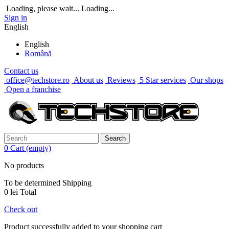
Loading, please wait...
Loading...
Sign in
English
English
Română
Contact us
office@techstore.ro
About us
Reviews
5 Star services
Our shops
Open a franchise
Search
0
Cart
(empty)
No products
To be determined
Shipping
0 lei
Total
Check out
Product successfully added to your shopping cart