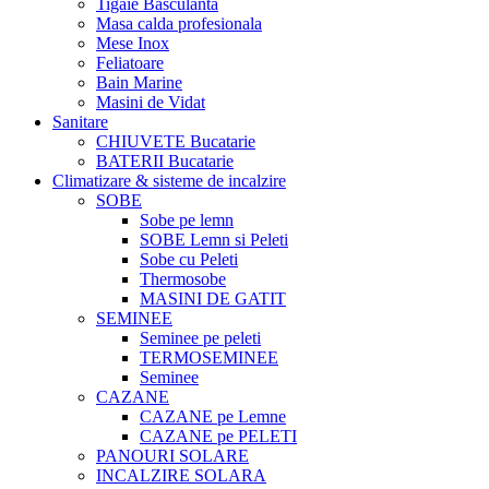
Tigaie Basculanta
Masa calda profesionala
Mese Inox
Feliatoare
Bain Marine
Masini de Vidat
Sanitare
CHIUVETE Bucatarie
BATERII Bucatarie
Climatizare & sisteme de incalzire
SOBE
Sobe pe lemn
SOBE Lemn si Peleti
Sobe cu Peleti
Thermosobe
MASINI DE GATIT
SEMINEE
Seminee pe peleti
TERMOSEMINEE
Seminee
CAZANE
CAZANE pe Lemne
CAZANE pe PELETI
PANOURI SOLARE
INCALZIRE SOLARA