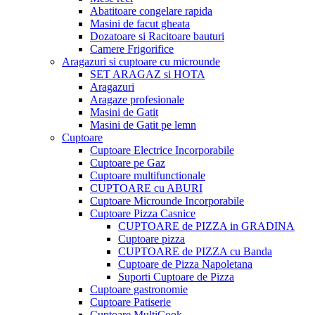
Abatitoare congelare rapida
Masini de facut gheata
Dozatoare si Racitoare bauturi
Camere Frigorifice
Aragazuri si cuptoare cu microunde
SET ARAGAZ si HOTA
Aragazuri
Aragaze profesionale
Masini de Gatit
Masini de Gatit pe lemn
Cuptoare
Cuptoare Electrice Incorporabile
Cuptoare pe Gaz
Cuptoare multifunctionale
CUPTOARE cu ABURI
Cuptoare Microunde Incorporabile
Cuptoare Pizza Casnice
CUPTOARE de PIZZA in GRADINA
Cuptoare pizza
CUPTOARE de PIZZA cu Banda
Cuptoare de Pizza Napoletana
Suporti Cuptoare de Pizza
Cuptoare gastronomie
Cuptoare Patiserie
Cuptoare MultiCook