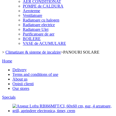
AER CONDITIONAT
POMPE de CALDURA
Aeroterme
Ventilatoare
Radiatoare cu halogen
Radiatoare electrice
Radiatoare Ulei
Purificatoare de aer
BOILERE
VASE de ACUMULARE
>
Climatizare & sisteme de incalzire
>
PANOURI SOLARE
Home
Delivery
Terms and conditions of use
About us
Opinii clienti
Our stores
Specials