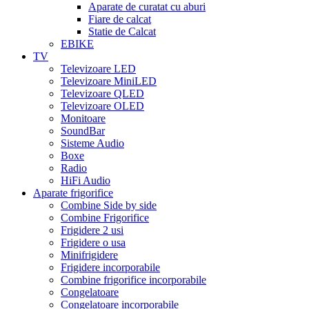
Aparate de curatat cu aburi
Fiare de calcat
Statie de Calcat
EBIKE
TV
Televizoare LED
Televizoare MiniLED
Televizoare QLED
Televizoare OLED
Monitoare
SoundBar
Sisteme Audio
Boxe
Radio
HiFi Audio
Aparate frigorifice
Combine Side by side
Combine Frigorifice
Frigidere 2 usi
Frigidere o usa
Minifrigidere
Frigidere incorporabile
Combine frigorifice incorporabile
Congelatoare
Congelatoare incorporabile