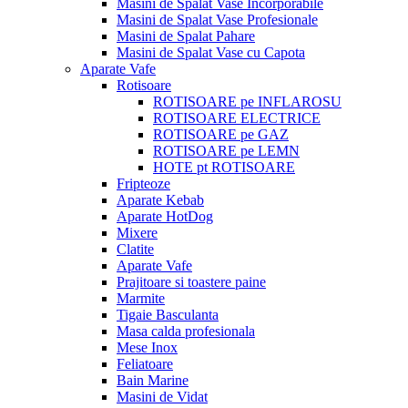
Masini de Spalat Vase Incorporabile
Masini de Spalat Vase Profesionale
Masini de Spalat Pahare
Masini de Spalat Vase cu Capota
Aparate Vafe
Rotisoare
ROTISOARE pe INFLAROSU
ROTISOARE ELECTRICE
ROTISOARE pe GAZ
ROTISOARE pe LEMN
HOTE pt ROTISOARE
Fripteoze
Aparate Kebab
Aparate HotDog
Mixere
Clatite
Aparate Vafe
Prajitoare si toastere paine
Marmite
Tigaie Basculanta
Masa calda profesionala
Mese Inox
Feliatoare
Bain Marine
Masini de Vidat