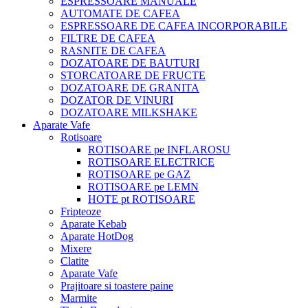
ESPRESSOARE MANUALE
AUTOMATE DE CAFEA
ESPRESSOARE DE CAFEA INCORPORABILE
FILTRE DE CAFEA
RASNITE DE CAFEA
DOZATOARE DE BAUTURI
STORCATOARE DE FRUCTE
DOZATOARE DE GRANITA
DOZATOR DE VINURI
DOZATOARE MILKSHAKE
Aparate Vafe
Rotisoare
ROTISOARE pe INFLAROSU
ROTISOARE ELECTRICE
ROTISOARE pe GAZ
ROTISOARE pe LEMN
HOTE pt ROTISOARE
Fripteoze
Aparate Kebab
Aparate HotDog
Mixere
Clatite
Aparate Vafe
Prajitoare si toastere paine
Marmite