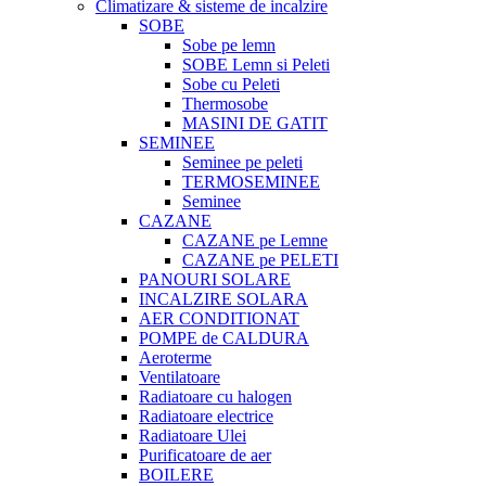
Climatizare & sisteme de incalzire
SOBE
Sobe pe lemn
SOBE Lemn si Peleti
Sobe cu Peleti
Thermosobe
MASINI DE GATIT
SEMINEE
Seminee pe peleti
TERMOSEMINEE
Seminee
CAZANE
CAZANE pe Lemne
CAZANE pe PELETI
PANOURI SOLARE
INCALZIRE SOLARA
AER CONDITIONAT
POMPE de CALDURA
Aeroterme
Ventilatoare
Radiatoare cu halogen
Radiatoare electrice
Radiatoare Ulei
Purificatoare de aer
BOILERE