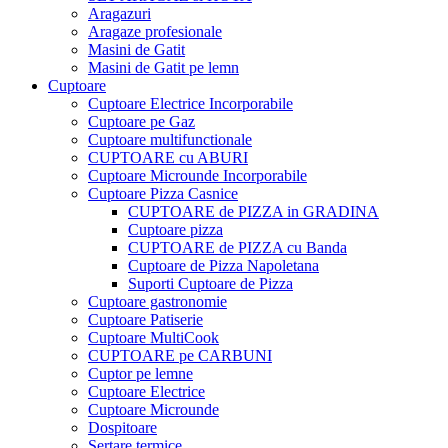
Aragazuri
Aragaze profesionale
Masini de Gatit
Masini de Gatit pe lemn
Cuptoare
Cuptoare Electrice Incorporabile
Cuptoare pe Gaz
Cuptoare multifunctionale
CUPTOARE cu ABURI
Cuptoare Microunde Incorporabile
Cuptoare Pizza Casnice
CUPTOARE de PIZZA in GRADINA
Cuptoare pizza
CUPTOARE de PIZZA cu Banda
Cuptoare de Pizza Napoletana
Suporti Cuptoare de Pizza
Cuptoare gastronomie
Cuptoare Patiserie
Cuptoare MultiCook
CUPTOARE pe CARBUNI
Cuptor pe lemne
Cuptoare Electrice
Cuptoare Microunde
Dospitoare
Sertare termice