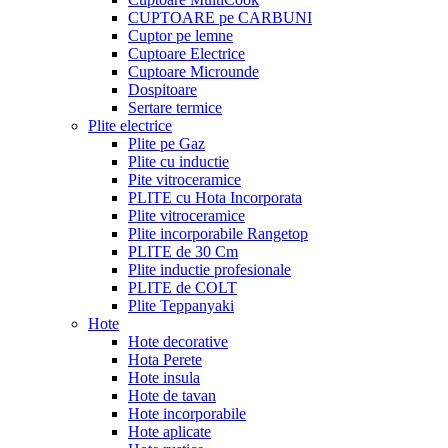
CUPTOARE pe CARBUNI
Cuptor pe lemne
Cuptoare Electrice
Cuptoare Microunde
Dospitoare
Sertare termice
Plite electrice
Plite pe Gaz
Plite cu inductie
Pite vitroceramice
PLITE cu Hota Incorporata
Plite vitroceramice
Plite incorporabile Rangetop
PLITE de 30 Cm
Plite inductie profesionale
PLITE de COLT
Plite Teppanyaki
Hote
Hote decorative
Hota Perete
Hote insula
Hote de tavan
Hote incorporabile
Hote aplicate