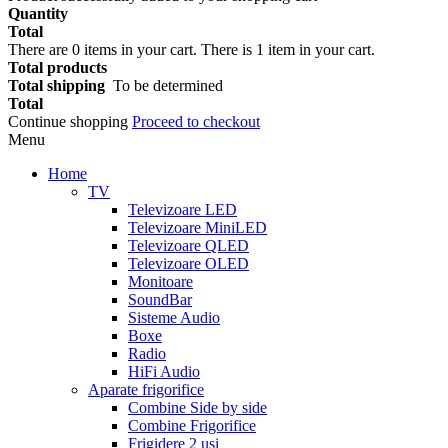
Quantity
Total
There are
0
items in your cart.
There is 1 item in your cart.
Total products
Total shipping
To be determined
Total
Continue shopping
Proceed to checkout
Menu
Home
TV
Televizoare LED
Televizoare MiniLED
Televizoare QLED
Televizoare OLED
Monitoare
SoundBar
Sisteme Audio
Boxe
Radio
HiFi Audio
Aparate frigorifice
Combine Side by side
Combine Frigorifice
Frigidere 2 usi