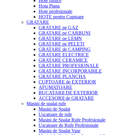
Hote rustice
Hota Plana
Hote profesionale
HOTE pentru Cuptoare
GRATARE
GRATARE pe GAZ
GRATARE pe CARBUNI
GRATARE pe LEMN
GRATARE pe PELETI
GRATARE de CAMPING
GRATARE ELECTRICE
GRATARE CERAMICE
GRATARE PROFESIONALE
GRATARE INCORPORABILE
GRATARE PLANCHA
CUPTOARE de EXTERIOR
AFUMATOARE
BUCATARII DE EXTERIOR
ACCESORII de GRATARE
Masini de spalat rufe
Masini de Spalat
Uscatoare de rufe
Masini de Spalat Rufe Profesionale
Uscatoare de Rufe Profesionale
Masini de Spalat Vase