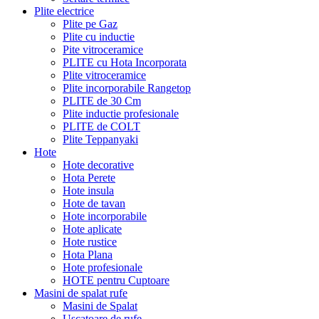
Plite electrice
Plite pe Gaz
Plite cu inductie
Pite vitroceramice
PLITE cu Hota Incorporata
Plite vitroceramice
Plite incorporabile Rangetop
PLITE de 30 Cm
Plite inductie profesionale
PLITE de COLT
Plite Teppanyaki
Hote
Hote decorative
Hota Perete
Hote insula
Hote de tavan
Hote incorporabile
Hote aplicate
Hote rustice
Hota Plana
Hote profesionale
HOTE pentru Cuptoare
Masini de spalat rufe
Masini de Spalat
Uscatoare de rufe