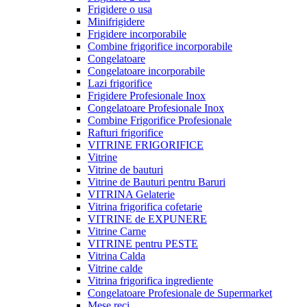
Frigidere o usa
Minifrigidere
Frigidere incorporabile
Combine frigorifice incorporabile
Congelatoare
Congelatoare incorporabile
Lazi frigorifice
Frigidere Profesionale Inox
Congelatoare Profesionale Inox
Combine Frigorifice Profesionale
Rafturi frigorifice
VITRINE FRIGORIFICE
Vitrine
Vitrine de bauturi
Vitrine de Bauturi pentru Baruri
VITRINA Gelaterie
Vitrina frigorifica cofetarie
VITRINE de EXPUNERE
Vitrine Carne
VITRINE pentru PESTE
Vitrina Calda
Vitrine calde
Vitrina frigorifica ingrediente
Congelatoare Profesionale de Supermarket
Mese reci