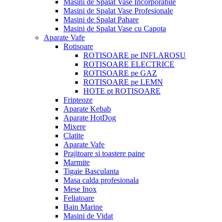
Masini de Spalat Vase Incorporabile
Masini de Spalat Vase Profesionale
Masini de Spalat Pahare
Masini de Spalat Vase cu Capota
Aparate Vafe
Rotisoare
ROTISOARE pe INFLAROSU
ROTISOARE ELECTRICE
ROTISOARE pe GAZ
ROTISOARE pe LEMN
HOTE pt ROTISOARE
Fripteoze
Aparate Kebab
Aparate HotDog
Mixere
Clatite
Aparate Vafe
Prajitoare si toastere paine
Marmite
Tigaie Basculanta
Masa calda profesionala
Mese Inox
Feliatoare
Bain Marine
Masini de Vidat