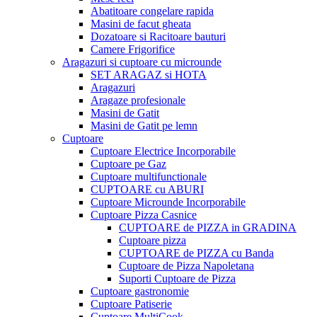
Abatitoare congelare rapida
Masini de facut gheata
Dozatoare si Racitoare bauturi
Camere Frigorifice
Aragazuri si cuptoare cu microunde
SET ARAGAZ si HOTA
Aragazuri
Aragaze profesionale
Masini de Gatit
Masini de Gatit pe lemn
Cuptoare
Cuptoare Electrice Incorporabile
Cuptoare pe Gaz
Cuptoare multifunctionale
CUPTOARE cu ABURI
Cuptoare Microunde Incorporabile
Cuptoare Pizza Casnice
CUPTOARE de PIZZA in GRADINA
Cuptoare pizza
CUPTOARE de PIZZA cu Banda
Cuptoare de Pizza Napoletana
Suporti Cuptoare de Pizza
Cuptoare gastronomie
Cuptoare Patiserie
Cuptoare MultiCook