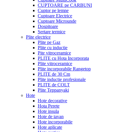
CUPTOARE pe CARBUNI
Cuptor pe lemne
Cuptoare Electrice
Cuptoare Microunde
Dospitoare
Sertare termice
Plite electrice
Plite pe Gaz
Plite cu inductie
Pite vitroceramice
PLITE cu Hota Incorporata
Plite vitroceramice
Plite incorporabile Rangetop
PLITE de 30 Cm
Plite inductie profesionale
PLITE de COLT
Plite Teppanyaki
Hote
Hote decorative
Hota Perete
Hote insula
Hote de tavan
Hote incorporabile
Hote aplicate