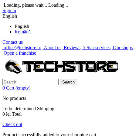
Loading, please wait...
Loading...
Sign in
English
English
Română
Contact us
office@techstore.ro
About us
Reviews
5 Star services
Our shops
Open a franchise
Search
0
Cart
(empty)
No products
To be determined
Shipping
0 lei
Total
Check out
Product successfully added to your shopping cart