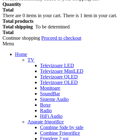
Quantity
Total
There are
0
items in your cart.
There is 1 item in your cart.
Total products
Total shipping
To be determined
Total
Continue shopping
Proceed to checkout
Menu
Home
TV
Televizoare LED
Televizoare MiniLED
Televizoare QLED
Televizoare OLED
Monitoare
SoundBar
Sisteme Audio
Boxe
Radio
HiFi Audio
Aparate frigorifice
Combine Side by side
Combine Frigorifice
Frigidere 2 usi