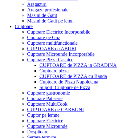
Aragazuri
Aragaze profesionale
Masini de Gatit
Masini de Gatit pe lemn
Cuptoare
Cuptoare Electrice Incorporabile
Cuptoare pe Gaz
Cuptoare multifunctionale
CUPTOARE cu ABURI
Cuptoare Microunde Incorporabile
Cuptoare Pizza Casnice
CUPTOARE de PIZZA in GRADINA
Cuptoare pizza
CUPTOARE de PIZZA cu Banda
Cuptoare de Pizza Napoletana
Suporti Cuptoare de Pizza
Cuptoare gastronomie
Cuptoare Patiserie
Cuptoare MultiCook
CUPTOARE pe CARBUNI
Cuptor pe lemne
Cuptoare Electrice
Cuptoare Microunde
Dospitoare
Sertare termice