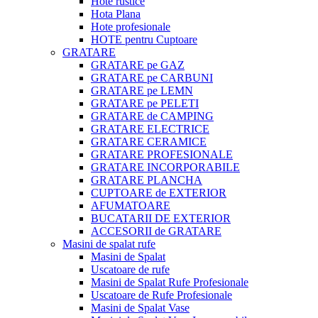
Hote rustice
Hota Plana
Hote profesionale
HOTE pentru Cuptoare
GRATARE
GRATARE pe GAZ
GRATARE pe CARBUNI
GRATARE pe LEMN
GRATARE pe PELETI
GRATARE de CAMPING
GRATARE ELECTRICE
GRATARE CERAMICE
GRATARE PROFESIONALE
GRATARE INCORPORABILE
GRATARE PLANCHA
CUPTOARE de EXTERIOR
AFUMATOARE
BUCATARII DE EXTERIOR
ACCESORII de GRATARE
Masini de spalat rufe
Masini de Spalat
Uscatoare de rufe
Masini de Spalat Rufe Profesionale
Uscatoare de Rufe Profesionale
Masini de Spalat Vase