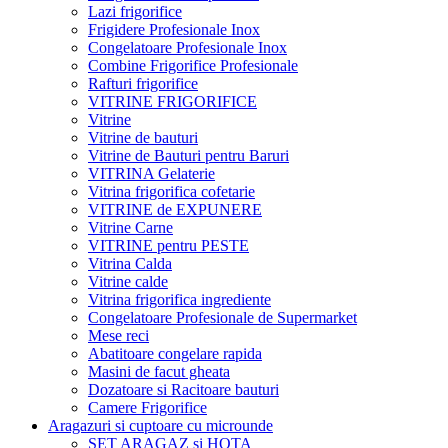
Lazi frigorifice
Frigidere Profesionale Inox
Congelatoare Profesionale Inox
Combine Frigorifice Profesionale
Rafturi frigorifice
VITRINE FRIGORIFICE
Vitrine
Vitrine de bauturi
Vitrine de Bauturi pentru Baruri
VITRINA Gelaterie
Vitrina frigorifica cofetarie
VITRINE de EXPUNERE
Vitrine Carne
VITRINE pentru PESTE
Vitrina Calda
Vitrine calde
Vitrina frigorifica ingrediente
Congelatoare Profesionale de Supermarket
Mese reci
Abatitoare congelare rapida
Masini de facut gheata
Dozatoare si Racitoare bauturi
Camere Frigorifice
Aragazuri si cuptoare cu microunde
SET ARAGAZ si HOTA