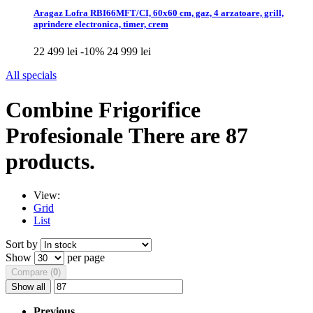
Aragaz Lofra RBI66MFT/CI, 60x60 cm, gaz, 4 arzatoare, grill,
aprindere electronica, timer, crem
22 499 lei
-10%
24 999 lei
All specials
Combine Frigorifice
Profesionale
There are 87
products.
View:
Grid
List
Sort by
Show
per page
Compare (
0
)
Show all
Previous