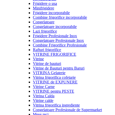
Frigidere o usa
Minifrigidere
Frigidere incorporabile
Combine frigorifice incorporabile
Congelatoare
Congelatoare incorporabile
Lazi frigorifice
Frigidere Profesionale Inox
Congelatoare Profesionale Inox
Combine Frigorifice Profesionale
Rafturi frigorifice
VITRINE FRIGORIFICE
Vitrine
Vitrine de bauturi
Vitrine de Bauturi pentru Baruri
VITRINA Gelaterie
Vitrina frigorifica cofetarie
VITRINE de EXPUNERE
Vitrine Carne
VITRINE pentru PESTE
Vitrina Calda
Vitrine calde
Vitrina frigorifica ingrediente
Congelatoare Profesionale de Supermarket
Mese reci