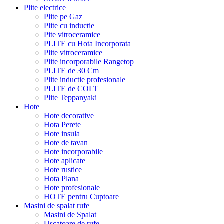
Plite electrice
Plite pe Gaz
Plite cu inductie
Pite vitroceramice
PLITE cu Hota Incorporata
Plite vitroceramice
Plite incorporabile Rangetop
PLITE de 30 Cm
Plite inductie profesionale
PLITE de COLT
Plite Teppanyaki
Hote
Hote decorative
Hota Perete
Hote insula
Hote de tavan
Hote incorporabile
Hote aplicate
Hote rustice
Hota Plana
Hote profesionale
HOTE pentru Cuptoare
Masini de spalat rufe
Masini de Spalat
Uscatoare de rufe