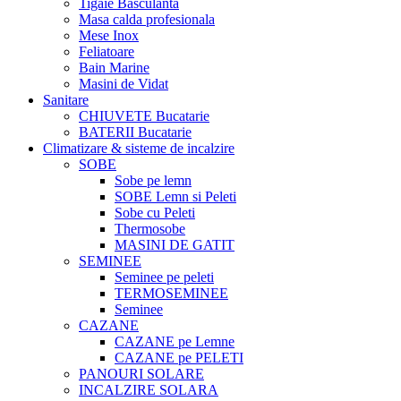
Tigaie Basculanta
Masa calda profesionala
Mese Inox
Feliatoare
Bain Marine
Masini de Vidat
Sanitare
CHIUVETE Bucatarie
BATERII Bucatarie
Climatizare & sisteme de incalzire
SOBE
Sobe pe lemn
SOBE Lemn si Peleti
Sobe cu Peleti
Thermosobe
MASINI DE GATIT
SEMINEE
Seminee pe peleti
TERMOSEMINEE
Seminee
CAZANE
CAZANE pe Lemne
CAZANE pe PELETI
PANOURI SOLARE
INCALZIRE SOLARA