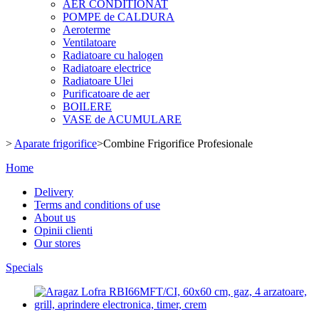
AER CONDITIONAT
POMPE de CALDURA
Aeroterme
Ventilatoare
Radiatoare cu halogen
Radiatoare electrice
Radiatoare Ulei
Purificatoare de aer
BOILERE
VASE de ACUMULARE
>
Aparate frigorifice
>
Combine Frigorifice Profesionale
Home
Delivery
Terms and conditions of use
About us
Opinii clienti
Our stores
Specials