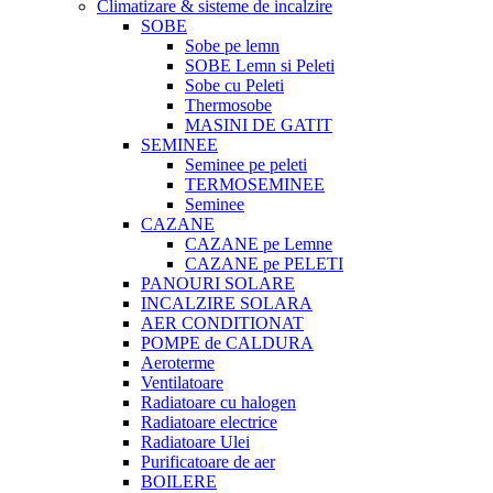
Climatizare & sisteme de incalzire
SOBE
Sobe pe lemn
SOBE Lemn si Peleti
Sobe cu Peleti
Thermosobe
MASINI DE GATIT
SEMINEE
Seminee pe peleti
TERMOSEMINEE
Seminee
CAZANE
CAZANE pe Lemne
CAZANE pe PELETI
PANOURI SOLARE
INCALZIRE SOLARA
AER CONDITIONAT
POMPE de CALDURA
Aeroterme
Ventilatoare
Radiatoare cu halogen
Radiatoare electrice
Radiatoare Ulei
Purificatoare de aer
BOILERE