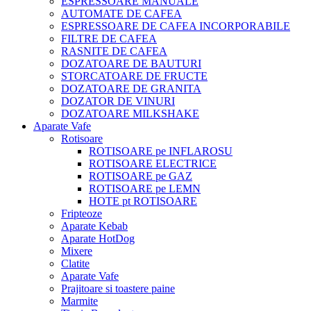
ESPRESSOARE MANUALE
AUTOMATE DE CAFEA
ESPRESSOARE DE CAFEA INCORPORABILE
FILTRE DE CAFEA
RASNITE DE CAFEA
DOZATOARE DE BAUTURI
STORCATOARE DE FRUCTE
DOZATOARE DE GRANITA
DOZATOR DE VINURI
DOZATOARE MILKSHAKE
Aparate Vafe
Rotisoare
ROTISOARE pe INFLAROSU
ROTISOARE ELECTRICE
ROTISOARE pe GAZ
ROTISOARE pe LEMN
HOTE pt ROTISOARE
Fripteoze
Aparate Kebab
Aparate HotDog
Mixere
Clatite
Aparate Vafe
Prajitoare si toastere paine
Marmite