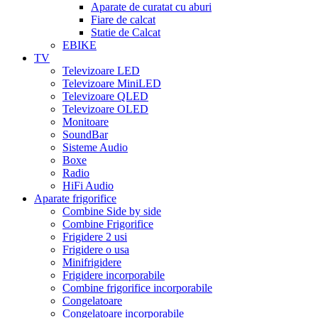
Aparate de curatat cu aburi
Fiare de calcat
Statie de Calcat
EBIKE
TV
Televizoare LED
Televizoare MiniLED
Televizoare QLED
Televizoare OLED
Monitoare
SoundBar
Sisteme Audio
Boxe
Radio
HiFi Audio
Aparate frigorifice
Combine Side by side
Combine Frigorifice
Frigidere 2 usi
Frigidere o usa
Minifrigidere
Frigidere incorporabile
Combine frigorifice incorporabile
Congelatoare
Congelatoare incorporabile