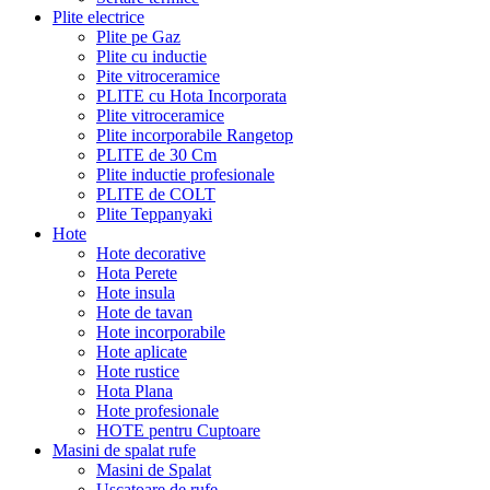
Plite electrice
Plite pe Gaz
Plite cu inductie
Pite vitroceramice
PLITE cu Hota Incorporata
Plite vitroceramice
Plite incorporabile Rangetop
PLITE de 30 Cm
Plite inductie profesionale
PLITE de COLT
Plite Teppanyaki
Hote
Hote decorative
Hota Perete
Hote insula
Hote de tavan
Hote incorporabile
Hote aplicate
Hote rustice
Hota Plana
Hote profesionale
HOTE pentru Cuptoare
Masini de spalat rufe
Masini de Spalat
Uscatoare de rufe