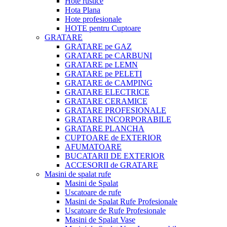
Hote rustice
Hota Plana
Hote profesionale
HOTE pentru Cuptoare
GRATARE
GRATARE pe GAZ
GRATARE pe CARBUNI
GRATARE pe LEMN
GRATARE pe PELETI
GRATARE de CAMPING
GRATARE ELECTRICE
GRATARE CERAMICE
GRATARE PROFESIONALE
GRATARE INCORPORABILE
GRATARE PLANCHA
CUPTOARE de EXTERIOR
AFUMATOARE
BUCATARII DE EXTERIOR
ACCESORII de GRATARE
Masini de spalat rufe
Masini de Spalat
Uscatoare de rufe
Masini de Spalat Rufe Profesionale
Uscatoare de Rufe Profesionale
Masini de Spalat Vase