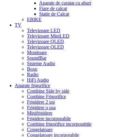
Aparate de curatat cu aburi
Fiare de calcat
Statie de Calcat
EBIKE
TV
Televizoare LED
Televizoare MiniLED
Televizoare QLED
Televizoare OLED
Monitoare
SoundBar
Sisteme Audio
Boxe
Radio
HiFi Audio
Aparate frigorifice
Combine Side by side
Combine Frigorifice
Frigidere 2 usi
Frigidere o usa
Minifrigidere
Frigidere incorporabile
Combine frigorifice incorporabile
Congelatoare
Congelatoare incorporabile