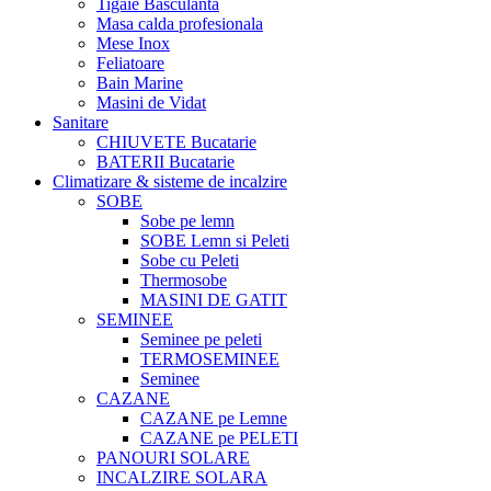
Tigaie Basculanta
Masa calda profesionala
Mese Inox
Feliatoare
Bain Marine
Masini de Vidat
Sanitare
CHIUVETE Bucatarie
BATERII Bucatarie
Climatizare & sisteme de incalzire
SOBE
Sobe pe lemn
SOBE Lemn si Peleti
Sobe cu Peleti
Thermosobe
MASINI DE GATIT
SEMINEE
Seminee pe peleti
TERMOSEMINEE
Seminee
CAZANE
CAZANE pe Lemne
CAZANE pe PELETI
PANOURI SOLARE
INCALZIRE SOLARA