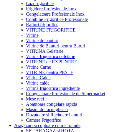
Lazi frigorifice
Frigidere Profesionale Inox
Congelatoare Profesionale Inox
Combine Frigorifice Profesionale
Rafturi frigorifice
VITRINE FRIGORIFICE
Vitrine
Vitrine de bauturi
Vitrine de Bauturi pentru Baruri
VITRINA Gelaterie
Vitrina frigorifica cofetarie
VITRINE de EXPUNERE
Vitrine Carne
VITRINE pentru PESTE
Vitrina Calda
Vitrine calde
Vitrina frigorifica ingrediente
Congelatoare Profesionale de Supermarket
Mese reci
Abatitoare congelare rapida
Masini de facut gheata
Dozatoare si Racitoare bauturi
Camere Frigorifice
Aragazuri si cuptoare cu microunde
SET ARAGAZ si HOTA