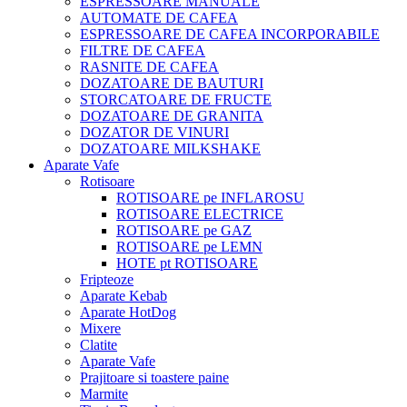
ESPRESSOARE MANUALE
AUTOMATE DE CAFEA
ESPRESSOARE DE CAFEA INCORPORABILE
FILTRE DE CAFEA
RASNITE DE CAFEA
DOZATOARE DE BAUTURI
STORCATOARE DE FRUCTE
DOZATOARE DE GRANITA
DOZATOR DE VINURI
DOZATOARE MILKSHAKE
Aparate Vafe
Rotisoare
ROTISOARE pe INFLAROSU
ROTISOARE ELECTRICE
ROTISOARE pe GAZ
ROTISOARE pe LEMN
HOTE pt ROTISOARE
Fripteoze
Aparate Kebab
Aparate HotDog
Mixere
Clatite
Aparate Vafe
Prajitoare si toastere paine
Marmite