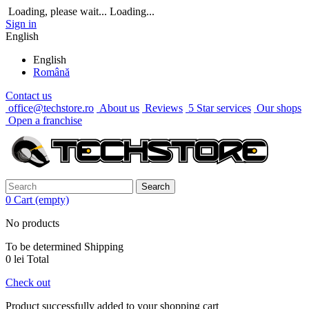
Loading, please wait...
Loading...
Sign in
English
English
Română
Contact us
office@techstore.ro
About us
Reviews
5 Star services
Our shops
Open a franchise
Search
0
Cart
(empty)
No products
To be determined
Shipping
0 lei
Total
Check out
Product successfully added to your shopping cart