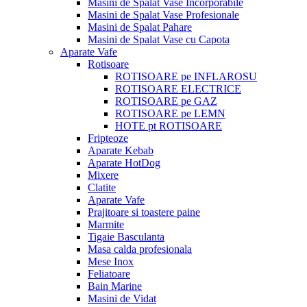
Masini de Spalat Vase Incorporabile
Masini de Spalat Vase Profesionale
Masini de Spalat Pahare
Masini de Spalat Vase cu Capota
Aparate Vafe
Rotisoare
ROTISOARE pe INFLAROSU
ROTISOARE ELECTRICE
ROTISOARE pe GAZ
ROTISOARE pe LEMN
HOTE pt ROTISOARE
Fripteoze
Aparate Kebab
Aparate HotDog
Mixere
Clatite
Aparate Vafe
Prajitoare si toastere paine
Marmite
Tigaie Basculanta
Masa calda profesionala
Mese Inox
Feliatoare
Bain Marine
Masini de Vidat