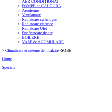
AER CONDITIONAT
POMPE de CALDURA
Aeroterme
Ventilatoare
Radiatoare cu halogen
Radiatoare electrice
Radiatoare Ulei
Purificatoare de aer
BOILERE
VASE de ACUMULARE
>
Climatizare & sisteme de incalzire
>
SOBE
Home
Specials