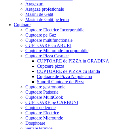
Aragazuri
Aragaze profesionale
Masini de Gatit
Masini de Gatit pe lemn
Cuptoare
Cuptoare Electrice Incorporabile
Cuptoare pe Gaz
Cuptoare multifunctionale
CUPTOARE cu ABURI
Cuptoare Microunde Incorporabile
Cuptoare Pizza Casnice
CUPTOARE de PIZZA in GRADINA
Cuptoare pizza
CUPTOARE de PIZZA cu Banda
Cuptoare de Pizza Napoletana
Suporti Cuptoare de Pizza
Cuptoare gastronomie
Cuptoare Patiserie
Cuptoare MultiCook
CUPTOARE pe CARBUNI
Cuptor pe lemne
Cuptoare Electrice
Cuptoare Microunde
Dospitoare
Sertare termice