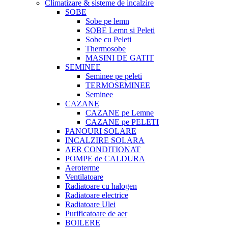
Climatizare & sisteme de incalzire
SOBE
Sobe pe lemn
SOBE Lemn si Peleti
Sobe cu Peleti
Thermosobe
MASINI DE GATIT
SEMINEE
Seminee pe peleti
TERMOSEMINEE
Seminee
CAZANE
CAZANE pe Lemne
CAZANE pe PELETI
PANOURI SOLARE
INCALZIRE SOLARA
AER CONDITIONAT
POMPE de CALDURA
Aeroterme
Ventilatoare
Radiatoare cu halogen
Radiatoare electrice
Radiatoare Ulei
Purificatoare de aer
BOILERE