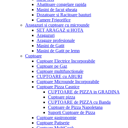
Abatitoare congelare rapida
Masini de facut gheata
Dozatoare si Racitoare bauturi
Camere Frigorifice
Aragazuri si cuptoare cu microunde
SET ARAGAZ si HOTA
Aragazuri
Aragaze profesionale
Masini de Gatit
Masini de Gatit pe lemn
Cuptoare
Cuptoare Electrice Incorporabile
Cuptoare pe Gaz
Cuptoare multifunctionale
CUPTOARE cu ABURI
Cuptoare Microunde Incorporabile
Cuptoare Pizza Casnice
CUPTOARE de PIZZA in GRADINA
Cuptoare pizza
CUPTOARE de PIZZA cu Banda
Cuptoare de Pizza Napoletana
Suporti Cuptoare de Pizza
Cuptoare gastronomie
Cuptoare Patiserie
Cuptoare MultiCook