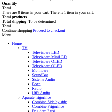
Quantity
Total
There are
0
items in your cart.
There is 1 item in your cart.
Total products
Total shipping
To be determined
Total
Continue shopping
Proceed to checkout
Menu
Home
TV
Televizoare LED
Televizoare MiniLED
Televizoare QLED
Televizoare OLED
Monitoare
SoundBar
Sisteme Audio
Boxe
Radio
HiFi Audio
Aparate frigorifice
Combine Side by side
Combine Frigorifice
Frigidere 2 usi