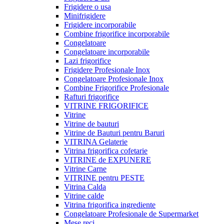
Frigidere o usa
Minifrigidere
Frigidere incorporabile
Combine frigorifice incorporabile
Congelatoare
Congelatoare incorporabile
Lazi frigorifice
Frigidere Profesionale Inox
Congelatoare Profesionale Inox
Combine Frigorifice Profesionale
Rafturi frigorifice
VITRINE FRIGORIFICE
Vitrine
Vitrine de bauturi
Vitrine de Bauturi pentru Baruri
VITRINA Gelaterie
Vitrina frigorifica cofetarie
VITRINE de EXPUNERE
Vitrine Carne
VITRINE pentru PESTE
Vitrina Calda
Vitrine calde
Vitrina frigorifica ingrediente
Congelatoare Profesionale de Supermarket
Mese reci