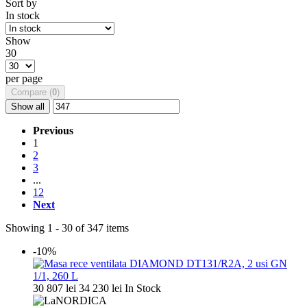
Sort by
In stock
Show
30
per page
Compare (
0
)
Show all
Previous
1
2
3
...
12
Next
Showing 1 - 30 of 347 items
-10%
30 807 lei
34 230 lei
In Stock