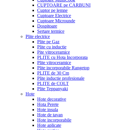
CUPTOARE pe CARBUNI
Cuptor pe lemne
Cuptoare Electrice
Cuptoare Microunde
Dospitoare
Sertare termice
Plite electrice
Plite pe Gaz
Plite cu inductie
Pite vitroceramice
PLITE cu Hota Incorporata
Plite vitroceramice
Plite incorporabile Rangetop
PLITE de 30 Cm
Plite inductie profesionale
PLITE de COLT
Plite Teppanyaki
Hote
Hote decorative
Hota Perete
Hote insula
Hote de tavan
Hote incorporabile
Hote aplicate