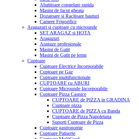
Abatitoare congelare rapida
Masini de facut gheata
Dozatoare si Racitoare bauturi
Camere Frigorifice
Aragazuri si cuptoare cu microunde
SET ARAGAZ si HOTA
Aragazuri
Aragaze profesionale
Masini de Gatit
Masini de Gatit pe lemn
Cuptoare
Cuptoare Electrice Incorporabile
Cuptoare pe Gaz
Cuptoare multifunctionale
CUPTOARE cu ABURI
Cuptoare Microunde Incorporabile
Cuptoare Pizza Casnice
CUPTOARE de PIZZA in GRADINA
Cuptoare pizza
CUPTOARE de PIZZA cu Banda
Cuptoare de Pizza Napoletana
Suporti Cuptoare de Pizza
Cuptoare gastronomie
Cuptoare Patiserie
Cuptoare MultiCook