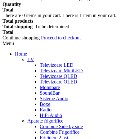
Quantity
Total
There are
0
items in your cart.
There is 1 item in your cart.
Total products
Total shipping
To be determined
Total
Continue shopping
Proceed to checkout
Menu
Home
TV
Televizoare LED
Televizoare MiniLED
Televizoare QLED
Televizoare OLED
Monitoare
SoundBar
Sisteme Audio
Boxe
Radio
HiFi Audio
Aparate frigorifice
Combine Side by side
Combine Frigorifice
Frigidere 2 usi