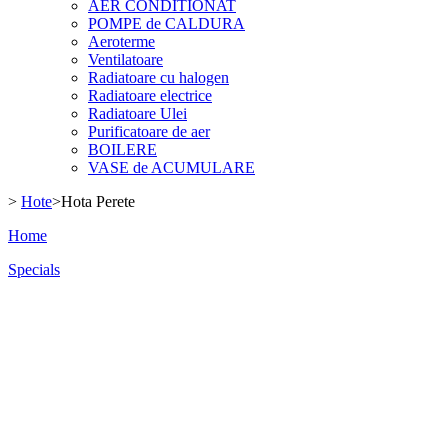
AER CONDITIONAT
POMPE de CALDURA
Aeroterme
Ventilatoare
Radiatoare cu halogen
Radiatoare electrice
Radiatoare Ulei
Purificatoare de aer
BOILERE
VASE de ACUMULARE
>
Hote
>
Hota Perete
Home
Specials