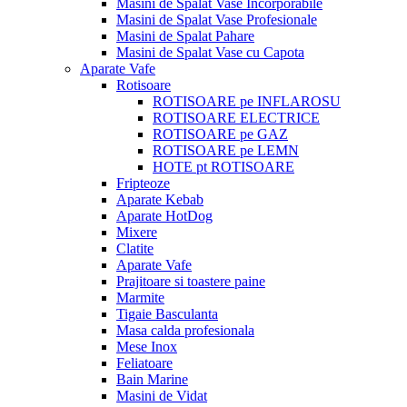
Masini de Spalat Vase Incorporabile
Masini de Spalat Vase Profesionale
Masini de Spalat Pahare
Masini de Spalat Vase cu Capota
Aparate Vafe
Rotisoare
ROTISOARE pe INFLAROSU
ROTISOARE ELECTRICE
ROTISOARE pe GAZ
ROTISOARE pe LEMN
HOTE pt ROTISOARE
Fripteoze
Aparate Kebab
Aparate HotDog
Mixere
Clatite
Aparate Vafe
Prajitoare si toastere paine
Marmite
Tigaie Basculanta
Masa calda profesionala
Mese Inox
Feliatoare
Bain Marine
Masini de Vidat