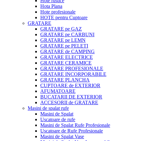
Hote rustice
Hota Plana
Hote profesionale
HOTE pentru Cuptoare
GRATARE
GRATARE pe GAZ
GRATARE pe CARBUNI
GRATARE pe LEMN
GRATARE pe PELETI
GRATARE de CAMPING
GRATARE ELECTRICE
GRATARE CERAMICE
GRATARE PROFESIONALE
GRATARE INCORPORABILE
GRATARE PLANCHA
CUPTOARE de EXTERIOR
AFUMATOARE
BUCATARII DE EXTERIOR
ACCESORII de GRATARE
Masini de spalat rufe
Masini de Spalat
Uscatoare de rufe
Masini de Spalat Rufe Profesionale
Uscatoare de Rufe Profesionale
Masini de Spalat Vase