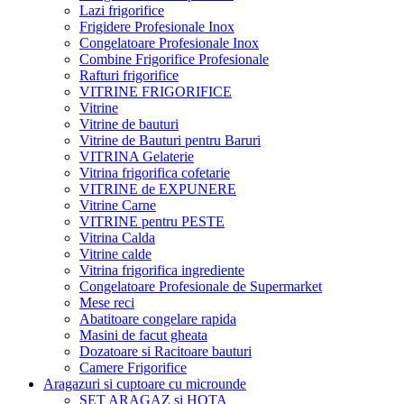
Lazi frigorifice
Frigidere Profesionale Inox
Congelatoare Profesionale Inox
Combine Frigorifice Profesionale
Rafturi frigorifice
VITRINE FRIGORIFICE
Vitrine
Vitrine de bauturi
Vitrine de Bauturi pentru Baruri
VITRINA Gelaterie
Vitrina frigorifica cofetarie
VITRINE de EXPUNERE
Vitrine Carne
VITRINE pentru PESTE
Vitrina Calda
Vitrine calde
Vitrina frigorifica ingrediente
Congelatoare Profesionale de Supermarket
Mese reci
Abatitoare congelare rapida
Masini de facut gheata
Dozatoare si Racitoare bauturi
Camere Frigorifice
Aragazuri si cuptoare cu microunde
SET ARAGAZ si HOTA