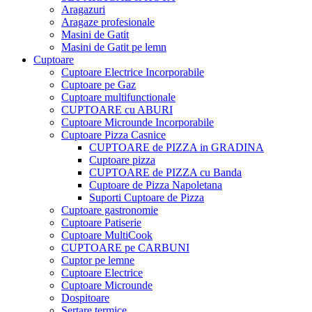
Aragazuri
Aragaze profesionale
Masini de Gatit
Masini de Gatit pe lemn
Cuptoare
Cuptoare Electrice Incorporabile
Cuptoare pe Gaz
Cuptoare multifunctionale
CUPTOARE cu ABURI
Cuptoare Microunde Incorporabile
Cuptoare Pizza Casnice
CUPTOARE de PIZZA in GRADINA
Cuptoare pizza
CUPTOARE de PIZZA cu Banda
Cuptoare de Pizza Napoletana
Suporti Cuptoare de Pizza
Cuptoare gastronomie
Cuptoare Patiserie
Cuptoare MultiCook
CUPTOARE pe CARBUNI
Cuptor pe lemne
Cuptoare Electrice
Cuptoare Microunde
Dospitoare
Sertare termice