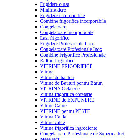
Frigidere o usa
Minifrigidere
Frigidere incorporabile
Combine frigorifice incorporabile
Congelatoare
Congelatoare incorporabile
Lazi frigorifice
Frigidere Profesionale Inox
Congelatoare Profesionale Inox
Combine Frigorifice Profesionale
Rafturi frigorifice
VITRINE FRIGORIFICE
Vitrine
Vitrine de bauturi
Vitrine de Bauturi pentru Baruri
VITRINA Gelaterie
Vitrina frigorifica cofetarie
VITRINE de EXPUNERE
Vitrine Carne
VITRINE pentru PESTE
Vitrina Calda
Vitrine calde
Vitrina frigorifica ingrediente
Congelatoare Profesionale de Supermarket
Mese reci