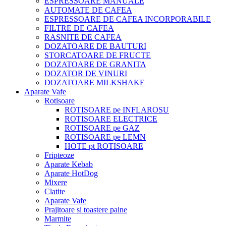
ESPRESSOARE MANUALE
AUTOMATE DE CAFEA
ESPRESSOARE DE CAFEA INCORPORABILE
FILTRE DE CAFEA
RASNITE DE CAFEA
DOZATOARE DE BAUTURI
STORCATOARE DE FRUCTE
DOZATOARE DE GRANITA
DOZATOR DE VINURI
DOZATOARE MILKSHAKE
Aparate Vafe
Rotisoare
ROTISOARE pe INFLAROSU
ROTISOARE ELECTRICE
ROTISOARE pe GAZ
ROTISOARE pe LEMN
HOTE pt ROTISOARE
Fripteoze
Aparate Kebab
Aparate HotDog
Mixere
Clatite
Aparate Vafe
Prajitoare si toastere paine
Marmite