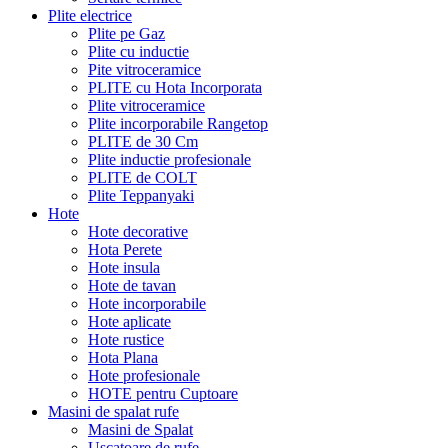
Plite electrice
Plite pe Gaz
Plite cu inductie
Pite vitroceramice
PLITE cu Hota Incorporata
Plite vitroceramice
Plite incorporabile Rangetop
PLITE de 30 Cm
Plite inductie profesionale
PLITE de COLT
Plite Teppanyaki
Hote
Hote decorative
Hota Perete
Hote insula
Hote de tavan
Hote incorporabile
Hote aplicate
Hote rustice
Hota Plana
Hote profesionale
HOTE pentru Cuptoare
Masini de spalat rufe
Masini de Spalat
Uscatoare de rufe