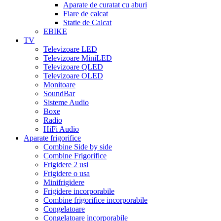
Aparate de curatat cu aburi
Fiare de calcat
Statie de Calcat
EBIKE
TV
Televizoare LED
Televizoare MiniLED
Televizoare QLED
Televizoare OLED
Monitoare
SoundBar
Sisteme Audio
Boxe
Radio
HiFi Audio
Aparate frigorifice
Combine Side by side
Combine Frigorifice
Frigidere 2 usi
Frigidere o usa
Minifrigidere
Frigidere incorporabile
Combine frigorifice incorporabile
Congelatoare
Congelatoare incorporabile