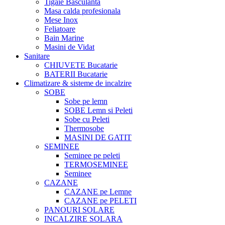
Tigaie Basculanta
Masa calda profesionala
Mese Inox
Feliatoare
Bain Marine
Masini de Vidat
Sanitare
CHIUVETE Bucatarie
BATERII Bucatarie
Climatizare & sisteme de incalzire
SOBE
Sobe pe lemn
SOBE Lemn si Peleti
Sobe cu Peleti
Thermosobe
MASINI DE GATIT
SEMINEE
Seminee pe peleti
TERMOSEMINEE
Seminee
CAZANE
CAZANE pe Lemne
CAZANE pe PELETI
PANOURI SOLARE
INCALZIRE SOLARA