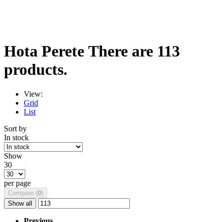
Hota Perete
There are 113
products.
View:
Grid
List
Sort by
In stock
Show
30
per page
Compare (
0
)
Show all
Previous