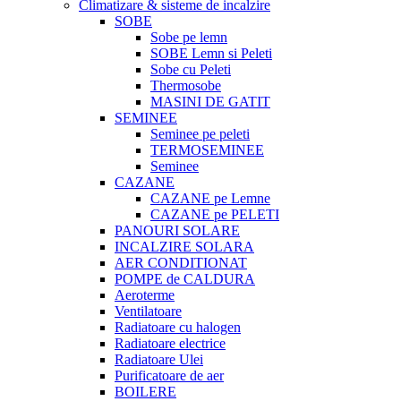
Climatizare & sisteme de incalzire
SOBE
Sobe pe lemn
SOBE Lemn si Peleti
Sobe cu Peleti
Thermosobe
MASINI DE GATIT
SEMINEE
Seminee pe peleti
TERMOSEMINEE
Seminee
CAZANE
CAZANE pe Lemne
CAZANE pe PELETI
PANOURI SOLARE
INCALZIRE SOLARA
AER CONDITIONAT
POMPE de CALDURA
Aeroterme
Ventilatoare
Radiatoare cu halogen
Radiatoare electrice
Radiatoare Ulei
Purificatoare de aer
BOILERE