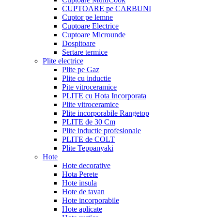
CUPTOARE pe CARBUNI
Cuptor pe lemne
Cuptoare Electrice
Cuptoare Microunde
Dospitoare
Sertare termice
Plite electrice
Plite pe Gaz
Plite cu inductie
Pite vitroceramice
PLITE cu Hota Incorporata
Plite vitroceramice
Plite incorporabile Rangetop
PLITE de 30 Cm
Plite inductie profesionale
PLITE de COLT
Plite Teppanyaki
Hote
Hote decorative
Hota Perete
Hote insula
Hote de tavan
Hote incorporabile
Hote aplicate