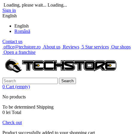
Loading, please wait...
Loading...
Sign in
English
English
Română
Contact us
office@techstore.ro
About us
Reviews
5 Star services
Our shops
Open a franchise
Search
0
Cart
(empty)
No products
To be determined
Shipping
0 lei
Total
Check out
Product successfully added to your shopping cart