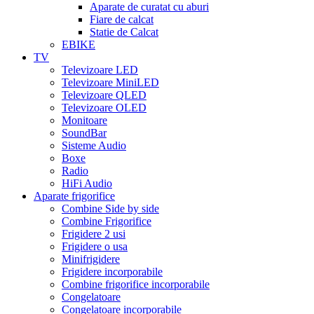
Aparate de curatat cu aburi
Fiare de calcat
Statie de Calcat
EBIKE
TV
Televizoare LED
Televizoare MiniLED
Televizoare QLED
Televizoare OLED
Monitoare
SoundBar
Sisteme Audio
Boxe
Radio
HiFi Audio
Aparate frigorifice
Combine Side by side
Combine Frigorifice
Frigidere 2 usi
Frigidere o usa
Minifrigidere
Frigidere incorporabile
Combine frigorifice incorporabile
Congelatoare
Congelatoare incorporabile