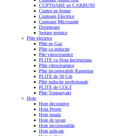
CUPTOARE pe CARBUNI
Cuptor pe lemne
Cuptoare Electrice
Cuptoare Microunde
Dospitoare
Sertare termice
Plite electrice
Plite pe Gaz
Plite cu inductie
Pite vitroceramice
PLITE cu Hota Incorporata
Plite vitroceramice
Plite incorporabile Rangetop
PLITE de 30 Cm
Plite inductie profesionale
PLITE de COLT
Plite Teppanyaki
Hote
Hote decorative
Hota Perete
Hote insula
Hote de tavan
Hote incorporabile
Hote aplicate