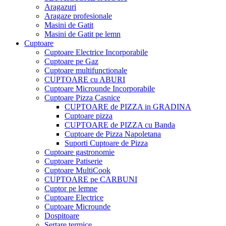
Aragazuri
Aragaze profesionale
Masini de Gatit
Masini de Gatit pe lemn
Cuptoare
Cuptoare Electrice Incorporabile
Cuptoare pe Gaz
Cuptoare multifunctionale
CUPTOARE cu ABURI
Cuptoare Microunde Incorporabile
Cuptoare Pizza Casnice
CUPTOARE de PIZZA in GRADINA
Cuptoare pizza
CUPTOARE de PIZZA cu Banda
Cuptoare de Pizza Napoletana
Suporti Cuptoare de Pizza
Cuptoare gastronomie
Cuptoare Patiserie
Cuptoare MultiCook
CUPTOARE pe CARBUNI
Cuptor pe lemne
Cuptoare Electrice
Cuptoare Microunde
Dospitoare
Sertare termice