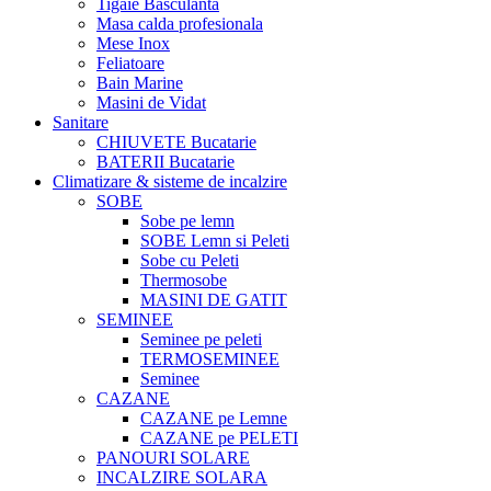
Tigaie Basculanta
Masa calda profesionala
Mese Inox
Feliatoare
Bain Marine
Masini de Vidat
Sanitare
CHIUVETE Bucatarie
BATERII Bucatarie
Climatizare & sisteme de incalzire
SOBE
Sobe pe lemn
SOBE Lemn si Peleti
Sobe cu Peleti
Thermosobe
MASINI DE GATIT
SEMINEE
Seminee pe peleti
TERMOSEMINEE
Seminee
CAZANE
CAZANE pe Lemne
CAZANE pe PELETI
PANOURI SOLARE
INCALZIRE SOLARA