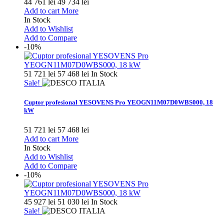
44 761 lei
49 734 lei
Add to cart
More
In Stock
Add to Wishlist
Add to Compare
-10%
51 721 lei
57 468 lei
In Stock
Sale!
Cuptor profesional YESOVENS Pro YEOGN11M07D0WBS000, 18
kW
51 721 lei
57 468 lei
Add to cart
More
In Stock
Add to Wishlist
Add to Compare
-10%
45 927 lei
51 030 lei
In Stock
Sale!