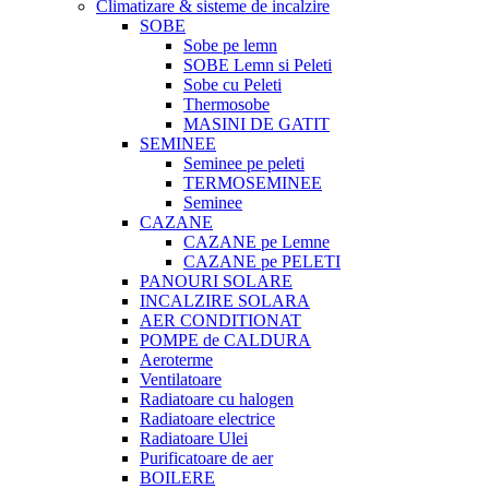
Climatizare & sisteme de incalzire
SOBE
Sobe pe lemn
SOBE Lemn si Peleti
Sobe cu Peleti
Thermosobe
MASINI DE GATIT
SEMINEE
Seminee pe peleti
TERMOSEMINEE
Seminee
CAZANE
CAZANE pe Lemne
CAZANE pe PELETI
PANOURI SOLARE
INCALZIRE SOLARA
AER CONDITIONAT
POMPE de CALDURA
Aeroterme
Ventilatoare
Radiatoare cu halogen
Radiatoare electrice
Radiatoare Ulei
Purificatoare de aer
BOILERE