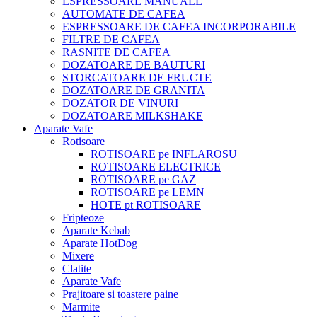
ESPRESSOARE MANUALE
AUTOMATE DE CAFEA
ESPRESSOARE DE CAFEA INCORPORABILE
FILTRE DE CAFEA
RASNITE DE CAFEA
DOZATOARE DE BAUTURI
STORCATOARE DE FRUCTE
DOZATOARE DE GRANITA
DOZATOR DE VINURI
DOZATOARE MILKSHAKE
Aparate Vafe
Rotisoare
ROTISOARE pe INFLAROSU
ROTISOARE ELECTRICE
ROTISOARE pe GAZ
ROTISOARE pe LEMN
HOTE pt ROTISOARE
Fripteoze
Aparate Kebab
Aparate HotDog
Mixere
Clatite
Aparate Vafe
Prajitoare si toastere paine
Marmite