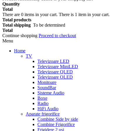
Quantity
Total
There are
0
items in your cart.
There is 1 item in your cart.
Total products
Total shipping
To be determined
Total
Continue shopping
Proceed to checkout
Menu
Home
TV
Televizoare LED
Televizoare MiniLED
Televizoare QLED
Televizoare OLED
Monitoare
SoundBar
Sisteme Audio
Boxe
Radio
HiFi Audio
Aparate frigorifice
Combine Side by side
Combine Frigorifice
Frigidere 2 usi