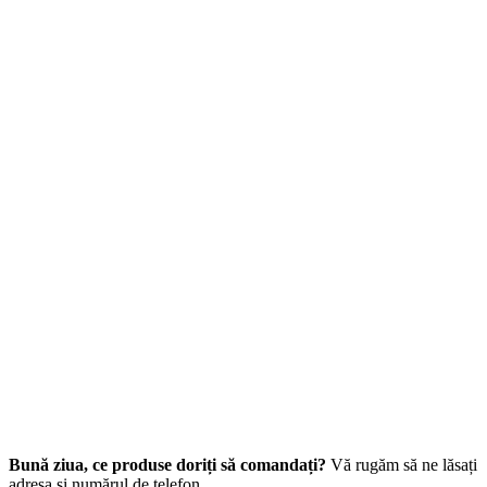
Bună ziua, ce produse doriți să comandați?
Vă rugăm să ne lăsați
adresa și numărul de telefon.