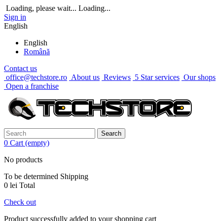
Loading, please wait...
Loading...
Sign in
English
English
Română
Contact us
office@techstore.ro
About us
Reviews
5 Star services
Our shops
Open a franchise
Search
0
Cart
(empty)
No products
To be determined
Shipping
0 lei
Total
Check out
Product successfully added to your shopping cart