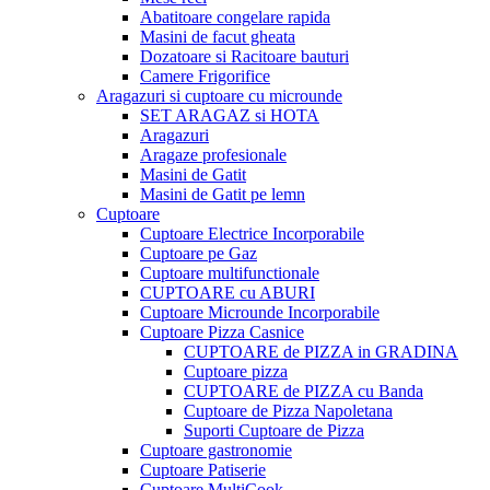
Abatitoare congelare rapida
Masini de facut gheata
Dozatoare si Racitoare bauturi
Camere Frigorifice
Aragazuri si cuptoare cu microunde
SET ARAGAZ si HOTA
Aragazuri
Aragaze profesionale
Masini de Gatit
Masini de Gatit pe lemn
Cuptoare
Cuptoare Electrice Incorporabile
Cuptoare pe Gaz
Cuptoare multifunctionale
CUPTOARE cu ABURI
Cuptoare Microunde Incorporabile
Cuptoare Pizza Casnice
CUPTOARE de PIZZA in GRADINA
Cuptoare pizza
CUPTOARE de PIZZA cu Banda
Cuptoare de Pizza Napoletana
Suporti Cuptoare de Pizza
Cuptoare gastronomie
Cuptoare Patiserie
Cuptoare MultiCook