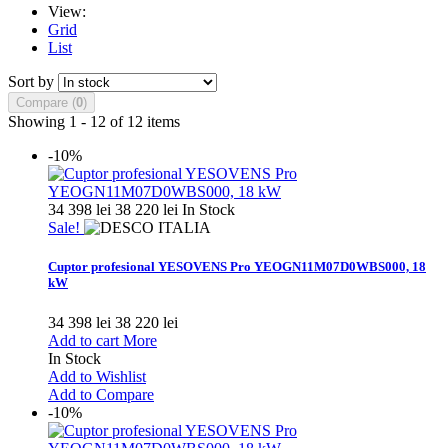
View:
Grid
List
Sort by
Compare (
0
)
Showing 1 - 12 of 12 items
-10%
34 398 lei
38 220 lei
In Stock
Sale!
Cuptor profesional YESOVENS Pro YEOGN11M07D0WBS000, 18
kW
34 398 lei
38 220 lei
Add to cart
More
In Stock
Add to Wishlist
Add to Compare
-10%