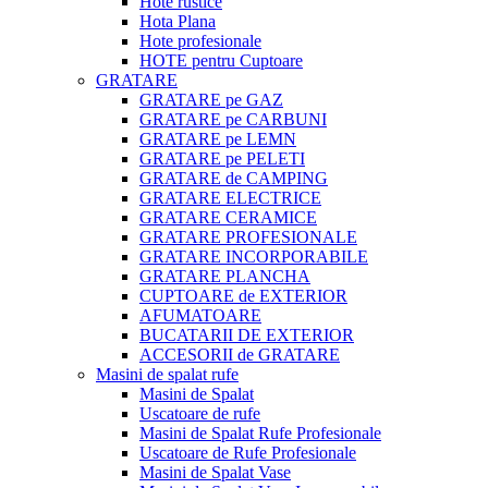
Hote rustice
Hota Plana
Hote profesionale
HOTE pentru Cuptoare
GRATARE
GRATARE pe GAZ
GRATARE pe CARBUNI
GRATARE pe LEMN
GRATARE pe PELETI
GRATARE de CAMPING
GRATARE ELECTRICE
GRATARE CERAMICE
GRATARE PROFESIONALE
GRATARE INCORPORABILE
GRATARE PLANCHA
CUPTOARE de EXTERIOR
AFUMATOARE
BUCATARII DE EXTERIOR
ACCESORII de GRATARE
Masini de spalat rufe
Masini de Spalat
Uscatoare de rufe
Masini de Spalat Rufe Profesionale
Uscatoare de Rufe Profesionale
Masini de Spalat Vase