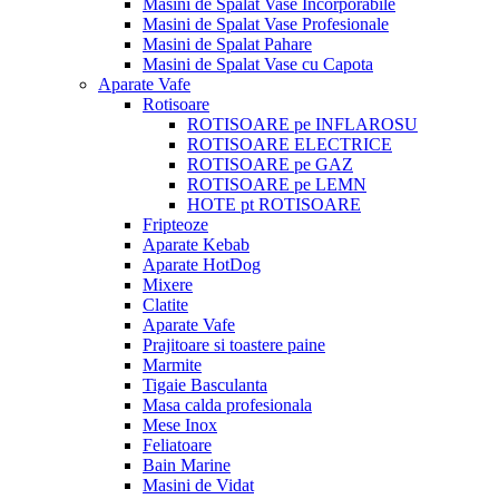
Masini de Spalat Vase Incorporabile
Masini de Spalat Vase Profesionale
Masini de Spalat Pahare
Masini de Spalat Vase cu Capota
Aparate Vafe
Rotisoare
ROTISOARE pe INFLAROSU
ROTISOARE ELECTRICE
ROTISOARE pe GAZ
ROTISOARE pe LEMN
HOTE pt ROTISOARE
Fripteoze
Aparate Kebab
Aparate HotDog
Mixere
Clatite
Aparate Vafe
Prajitoare si toastere paine
Marmite
Tigaie Basculanta
Masa calda profesionala
Mese Inox
Feliatoare
Bain Marine
Masini de Vidat