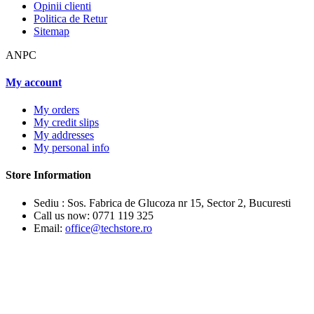
Opinii clienti
Politica de Retur
Sitemap
ANPC
My account
My orders
My credit slips
My addresses
My personal info
Store Information
Sediu : Sos. Fabrica de Glucoza nr 15, Sector 2, Bucuresti
Call us now:
0771 119 325
Email:
office@techstore.ro