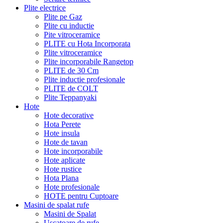
Plite electrice
Plite pe Gaz
Plite cu inductie
Pite vitroceramice
PLITE cu Hota Incorporata
Plite vitroceramice
Plite incorporabile Rangetop
PLITE de 30 Cm
Plite inductie profesionale
PLITE de COLT
Plite Teppanyaki
Hote
Hote decorative
Hota Perete
Hote insula
Hote de tavan
Hote incorporabile
Hote aplicate
Hote rustice
Hota Plana
Hote profesionale
HOTE pentru Cuptoare
Masini de spalat rufe
Masini de Spalat
Uscatoare de rufe