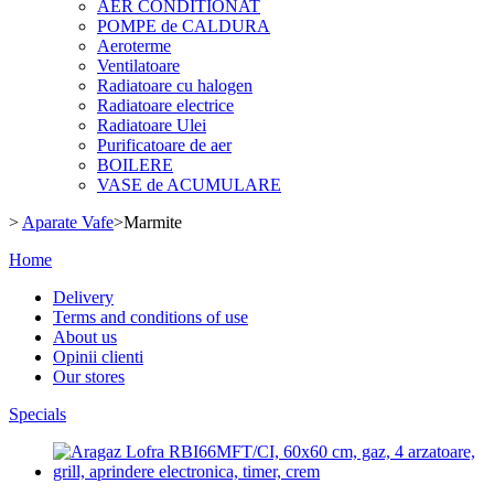
AER CONDITIONAT
POMPE de CALDURA
Aeroterme
Ventilatoare
Radiatoare cu halogen
Radiatoare electrice
Radiatoare Ulei
Purificatoare de aer
BOILERE
VASE de ACUMULARE
>
Aparate Vafe
>
Marmite
Home
Delivery
Terms and conditions of use
About us
Opinii clienti
Our stores
Specials