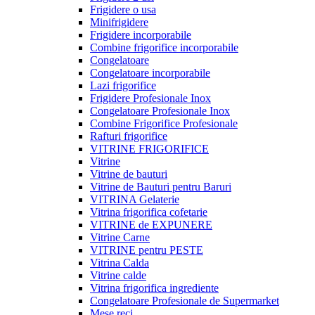
Frigidere o usa
Minifrigidere
Frigidere incorporabile
Combine frigorifice incorporabile
Congelatoare
Congelatoare incorporabile
Lazi frigorifice
Frigidere Profesionale Inox
Congelatoare Profesionale Inox
Combine Frigorifice Profesionale
Rafturi frigorifice
VITRINE FRIGORIFICE
Vitrine
Vitrine de bauturi
Vitrine de Bauturi pentru Baruri
VITRINA Gelaterie
Vitrina frigorifica cofetarie
VITRINE de EXPUNERE
Vitrine Carne
VITRINE pentru PESTE
Vitrina Calda
Vitrine calde
Vitrina frigorifica ingrediente
Congelatoare Profesionale de Supermarket
Mese reci