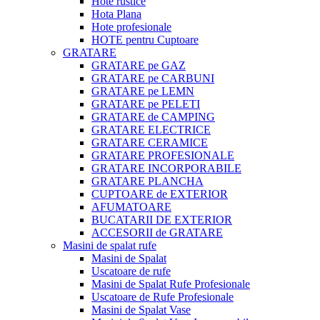
Hote rustice
Hota Plana
Hote profesionale
HOTE pentru Cuptoare
GRATARE
GRATARE pe GAZ
GRATARE pe CARBUNI
GRATARE pe LEMN
GRATARE pe PELETI
GRATARE de CAMPING
GRATARE ELECTRICE
GRATARE CERAMICE
GRATARE PROFESIONALE
GRATARE INCORPORABILE
GRATARE PLANCHA
CUPTOARE de EXTERIOR
AFUMATOARE
BUCATARII DE EXTERIOR
ACCESORII de GRATARE
Masini de spalat rufe
Masini de Spalat
Uscatoare de rufe
Masini de Spalat Rufe Profesionale
Uscatoare de Rufe Profesionale
Masini de Spalat Vase