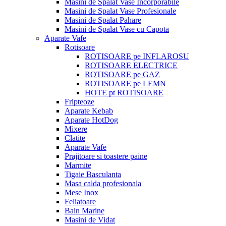
Masini de Spalat Vase Incorporabile
Masini de Spalat Vase Profesionale
Masini de Spalat Pahare
Masini de Spalat Vase cu Capota
Aparate Vafe
Rotisoare
ROTISOARE pe INFLAROSU
ROTISOARE ELECTRICE
ROTISOARE pe GAZ
ROTISOARE pe LEMN
HOTE pt ROTISOARE
Fripteoze
Aparate Kebab
Aparate HotDog
Mixere
Clatite
Aparate Vafe
Prajitoare si toastere paine
Marmite
Tigaie Basculanta
Masa calda profesionala
Mese Inox
Feliatoare
Bain Marine
Masini de Vidat