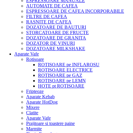
ESPRESSOARE MANUALE
AUTOMATE DE CAFEA
ESPRESSOARE DE CAFEA INCORPORABILE
FILTRE DE CAFEA
RASNITE DE CAFEA
DOZATOARE DE BAUTURI
STORCATOARE DE FRUCTE
DOZATOARE DE GRANITA
DOZATOR DE VINURI
DOZATOARE MILKSHAKE
Aparate Vafe
Rotisoare
ROTISOARE pe INFLAROSU
ROTISOARE ELECTRICE
ROTISOARE pe GAZ
ROTISOARE pe LEMN
HOTE pt ROTISOARE
Fripteoze
Aparate Kebab
Aparate HotDog
Mixere
Clatite
Aparate Vafe
Prajitoare si toastere paine
Marmite