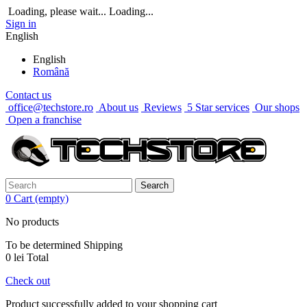
Loading, please wait...
Loading...
Sign in
English
English
Română
Contact us
office@techstore.ro
About us
Reviews
5 Star services
Our shops
Open a franchise
Search
0
Cart
(empty)
No products
To be determined
Shipping
0 lei
Total
Check out
Product successfully added to your shopping cart