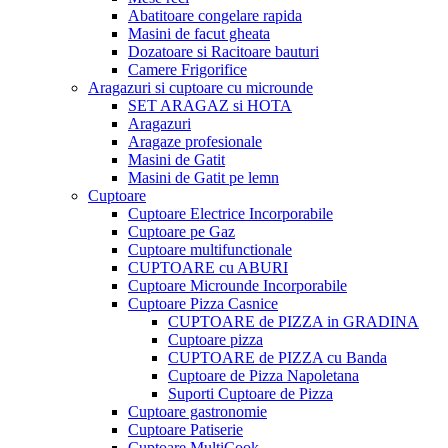
Abatitoare congelare rapida
Masini de facut gheata
Dozatoare si Racitoare bauturi
Camere Frigorifice
Aragazuri si cuptoare cu microunde
SET ARAGAZ si HOTA
Aragazuri
Aragaze profesionale
Masini de Gatit
Masini de Gatit pe lemn
Cuptoare
Cuptoare Electrice Incorporabile
Cuptoare pe Gaz
Cuptoare multifunctionale
CUPTOARE cu ABURI
Cuptoare Microunde Incorporabile
Cuptoare Pizza Casnice
CUPTOARE de PIZZA in GRADINA
Cuptoare pizza
CUPTOARE de PIZZA cu Banda
Cuptoare de Pizza Napoletana
Suporti Cuptoare de Pizza
Cuptoare gastronomie
Cuptoare Patiserie
Cuptoare MultiCook