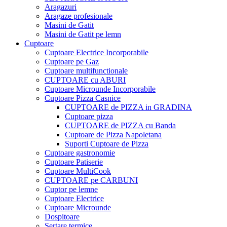
Aragazuri
Aragaze profesionale
Masini de Gatit
Masini de Gatit pe lemn
Cuptoare
Cuptoare Electrice Incorporabile
Cuptoare pe Gaz
Cuptoare multifunctionale
CUPTOARE cu ABURI
Cuptoare Microunde Incorporabile
Cuptoare Pizza Casnice
CUPTOARE de PIZZA in GRADINA
Cuptoare pizza
CUPTOARE de PIZZA cu Banda
Cuptoare de Pizza Napoletana
Suporti Cuptoare de Pizza
Cuptoare gastronomie
Cuptoare Patiserie
Cuptoare MultiCook
CUPTOARE pe CARBUNI
Cuptor pe lemne
Cuptoare Electrice
Cuptoare Microunde
Dospitoare
Sertare termice