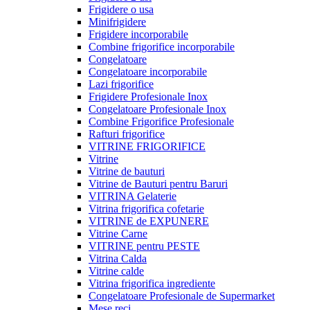
Frigidere o usa
Minifrigidere
Frigidere incorporabile
Combine frigorifice incorporabile
Congelatoare
Congelatoare incorporabile
Lazi frigorifice
Frigidere Profesionale Inox
Congelatoare Profesionale Inox
Combine Frigorifice Profesionale
Rafturi frigorifice
VITRINE FRIGORIFICE
Vitrine
Vitrine de bauturi
Vitrine de Bauturi pentru Baruri
VITRINA Gelaterie
Vitrina frigorifica cofetarie
VITRINE de EXPUNERE
Vitrine Carne
VITRINE pentru PESTE
Vitrina Calda
Vitrine calde
Vitrina frigorifica ingrediente
Congelatoare Profesionale de Supermarket
Mese reci