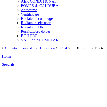
AER CONDITIONAT
POMPE de CALDURA
Aeroterme
Ventilatoare
Radiatoare cu halogen
Radiatoare electrice
Radiatoare Ulei
Purificatoare de aer
BOILERE
VASE de ACUMULARE
>
Climatizare & sisteme de incalzire
>
SOBE
>
SOBE Lemn si Peleti
Home
Specials