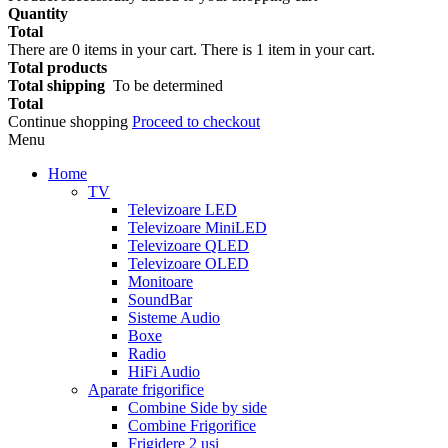
Quantity
Total
There are
0
items in your cart.
There is 1 item in your cart.
Total products
Total shipping
To be determined
Total
Continue shopping
Proceed to checkout
Menu
Home
TV
Televizoare LED
Televizoare MiniLED
Televizoare QLED
Televizoare OLED
Monitoare
SoundBar
Sisteme Audio
Boxe
Radio
HiFi Audio
Aparate frigorifice
Combine Side by side
Combine Frigorifice
Frigidere 2 usi