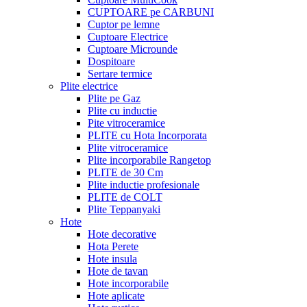
CUPTOARE pe CARBUNI
Cuptor pe lemne
Cuptoare Electrice
Cuptoare Microunde
Dospitoare
Sertare termice
Plite electrice
Plite pe Gaz
Plite cu inductie
Pite vitroceramice
PLITE cu Hota Incorporata
Plite vitroceramice
Plite incorporabile Rangetop
PLITE de 30 Cm
Plite inductie profesionale
PLITE de COLT
Plite Teppanyaki
Hote
Hote decorative
Hota Perete
Hote insula
Hote de tavan
Hote incorporabile
Hote aplicate