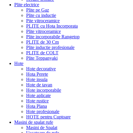
Plite electrice
Plite pe Gaz
Plite cu inductie
Pite vitroceramice
PLITE cu Hota Incorporata
Plite vitroceramice
Plite incorporabile Rangetop
PLITE de 30 Cm
Plite inductie profesionale
PLITE de COLT
Plite Teppanyaki
Hote
Hote decorative
Hota Perete
Hote insula
Hote de tavan
Hote incorporabile
Hote aplicate
Hote rustice
Hota Plana
Hote profesionale
HOTE pentru Cuptoare
Masini de spalat rufe
Masini de Spalat
Uscatoare de rufe