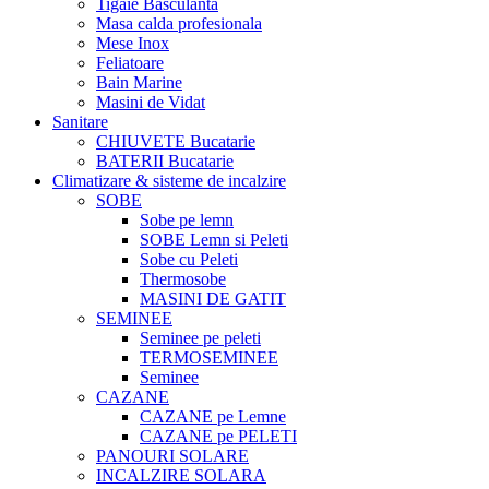
Tigaie Basculanta
Masa calda profesionala
Mese Inox
Feliatoare
Bain Marine
Masini de Vidat
Sanitare
CHIUVETE Bucatarie
BATERII Bucatarie
Climatizare & sisteme de incalzire
SOBE
Sobe pe lemn
SOBE Lemn si Peleti
Sobe cu Peleti
Thermosobe
MASINI DE GATIT
SEMINEE
Seminee pe peleti
TERMOSEMINEE
Seminee
CAZANE
CAZANE pe Lemne
CAZANE pe PELETI
PANOURI SOLARE
INCALZIRE SOLARA