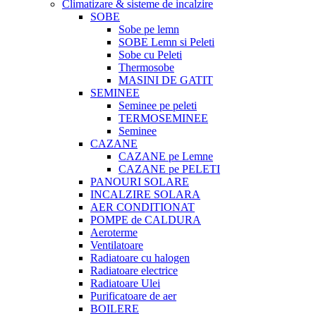
Climatizare & sisteme de incalzire
SOBE
Sobe pe lemn
SOBE Lemn si Peleti
Sobe cu Peleti
Thermosobe
MASINI DE GATIT
SEMINEE
Seminee pe peleti
TERMOSEMINEE
Seminee
CAZANE
CAZANE pe Lemne
CAZANE pe PELETI
PANOURI SOLARE
INCALZIRE SOLARA
AER CONDITIONAT
POMPE de CALDURA
Aeroterme
Ventilatoare
Radiatoare cu halogen
Radiatoare electrice
Radiatoare Ulei
Purificatoare de aer
BOILERE