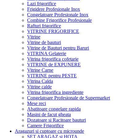
Lazi frigorifice
Frigidere Profesionale Inox
Congelatoare Profesionale Inox
Combine Frigorifice Profesionale
Rafturi frigorifice
VITRINE FRIGORIFICE
Vitrine
Vitrine de bauturi
Vitrine de Bauturi pentru Baruri
VITRINA Gelaterie
Vitrina frigorifica cofetarie
VITRINE de EXPUNERE
Vitrine Carne
VITRINE pentru PESTE
Vitrina Calda
Vitrine calde
Vitrina frigorifica ingrediente
Congelatoare Profesionale de Supermarket
Mese reci
Abatitoare congelare rapida
Masini de facut gheata
Dozatoare si Racitoare bauturi
Camere Frigorifice
Aragazuri si cuptoare cu microunde
SET ARAGAZ si HOTA