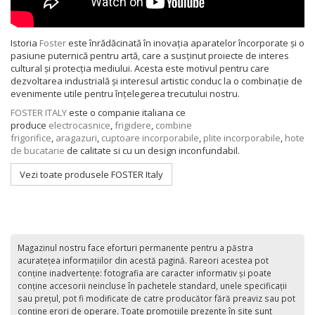
Istoria
Foster
este înrădăcinată în inovația aparatelor încorporate și o
pasiune puternică pentru artă, care a susținut proiecte de interes
cultural și protecția mediului. Acesta este motivul pentru care
dezvoltarea industrială și interesul artistic conduc la o combinație de
evenimente utile pentru înțelegerea trecutului nostru.
FOSTER ITALY
este o companie italiana ce
produce
electrocasnice
,
frigidere
,
combine
frigorifice
,
aragazuri
,
cuptoare incorporabile
,
plite incorporabile
,
hote
de bucatarie
de calitate si cu un design inconfundabil.
Vezi toate produsele FOSTER Italy
Magazinul nostru face eforturi permanente pentru a păstra
acurateţea informaţiilor din acestă pagină. Rareori acestea pot
conţine inadvertenţe: fotografia are caracter informativ şi poate
conţine accesorii neincluse în pachetele standard, unele specificaţii
sau preţul, pot fi modificate de catre producător fără preaviz sau pot
conţine erori de operare. Toate promoţiile prezente în site sunt