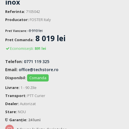
inox
Referinta:
7105042
Producator:
FOSTER Italy
8 910 lei
Pret Vanzare:
8 019 lei
Pret Comanda:
Economisești:
891 lei
Telefon:
0771 119 325
Email:
office@techstore.ro
Disponibil:
Comanda
Livrare:
1 - 90 Zile
Transport:
PTT Curier
Dealer:
Autorizat
Stare:
NOU
Garanție:
24 luni