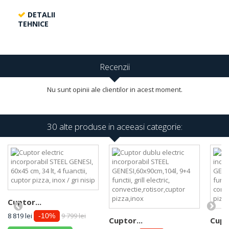
DETALII
TEHNICE
Recenzii
Nu sunt opinii ale clientilor in acest moment.
30 alte produse in aceeasi categorie:
Cuptor...
8 819 lei
9 799 lei
-10%
Cuptor...
Cupto