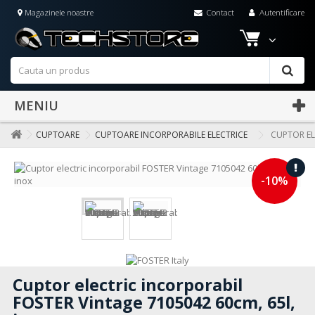
Magazinele noastre
Contact
Autentificare
MENIU
CUPTOARE
CUPTOARE INCORPORABILE ELECTRICE
CUPTOR EL
-10%
Cuptor electric incorporabil
FOSTER Vintage 7105042 60cm, 65l,