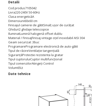
Detalii
Cod produs
7105042
Livra
220-240V 50-60Hz
Clasa energetică
A
Dimensiuni
60x60 cm
Finisajul camerei de gătit
Smalț ușor de curățat
Ghiduri
2 ghidaje telescopice
Iluminat
Lumină halogenă offset dublu
Material / Finisaj
Finisaj vintage oțel inoxidabil AISI 304
Geam securizat :3buc
Programare
Programare electronică de auto-gătit
Tipul de răcire
Ventilație tangențială
Siguranță
Protectie rezistenta la gratar
Tipul cuptorului
Cuptor multifuncțional
Tipul comenzilor
Atingeți Control
Volum
65Lt
Date tehnice