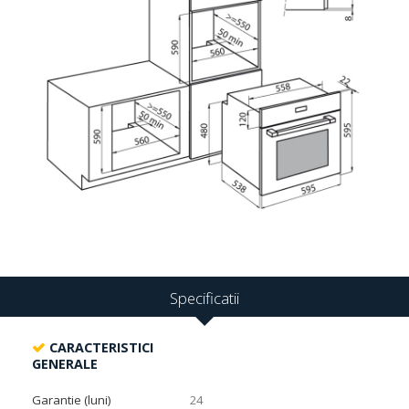
Specificatii
CARACTERISTICI
GENERALE
Garantie (luni)
24